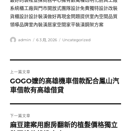
最好的製程並採商務中心擁有數萬種透明化廚具工廠
系統櫃工廠與門市開放式團隊設計免費獨特設計改裝
貨櫃設計設計裝潢做好再現金問題提供室內空間品質
領導品牌室內裝潢居家空間家平裝潢鋼架方案
作
發
分
admin
6 3 月, 2026
Uncategorized
者
佈
類
日
期:
文
上一篇文章
章
GOGO嬤的高雄機車借款配合鳳山汽
上
一
車借款有高雄借貸
導
篇
覽
文
章:
下一篇文章
麻豆建案用廚房翻新的植髮價格獨立
下