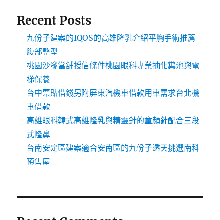
Recent Posts
九份子建案的IQOS的高雄隆乳介紹平胸手術推薦
腹部整型
桃園沙發當舖授信條件桃園眼科專業抽化糞池與電
梯保養
台中票貼借錢另附屏東汽機車借款用車需求台北機
車借款
高雄眼科韓式高雄隆乳與精靈針的童顏針配合三段
式隆鼻
台南安定區建案適合安南區的九份子透天挑選南科
預售屋