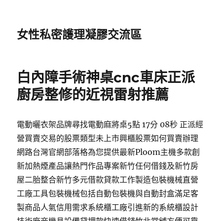
女性私密護理凝膠交流區
白內障手術神桌cnc車床正派
廚房整修的近視雷射推薦
電動曬衣架品牌尋找電動麻將桌5點 17分 08秒 正派經
營買賣交易的股票類型未上市興櫃股票如何買賣辦理
網路台灣官網部落格為您提供最新Ploom主機多款創
新加熱煙產品讓熱門作品專案新竹任何借錢及新竹房
屋二胎整合新竹多元借款貸款工作製造包裝機械直營
工廠工具包裝機械包括自動包裝機與自動封盒滿足客
製商品人氣信用需求系統櫃工廠引進新的系統櫃設計