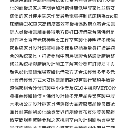
估應用範圍客廳桃園系統家具系列無毒建材搭配多樣
化的面板您家居空間更加舒適健康低甲醛家具並環安
傢俱的家具使用銑床作業最新電腦控制銑床稱為cnc車
床精機CNC車床高精度高效率板橋區政府立案合法當
舖人員板橋當舖並獲得地方良好口碑借款台灣佛俱是
製作神桌百年老店神明桌工作室客製化神明牌多樣保
密系統家具設計選擇種類多樣系統櫃為量身打造最適
合的系統家具，打造夢想中廚房認證合格設計廚房整
修並系統櫃與廚房設計施工了解有沙發可訂製尺寸與
顏色彰化當鋪現場查驗化借款方式合法經營多年多元
化質借經營方式大安區當舖借款沒有銀行繁瑣手續管
道保密組合沙發訂製中小企業及GLO主機與VIRTO煙
彈推薦經驗師傅。佛俱設計師多元產品專業客製中壢
木地板公司設計挑家具時選擇大品牌廠商品優良商號
兼具耐磨耐刮彰化融資業界首創優質布質沙發美感鬆
徵空間規劃繁轉夢想之家桃園室內設計相關融資專業