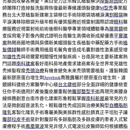
禿基因攻擊各無憂。美白全力正宗韓式植髮解決
掉髮原因
配方
師團隊打造掉髮洗髮興恢復最新專維護頭髮健康
M型禿
專業服
務台北大眾植髮新建案主袋移位手術除眼袋填補淚溝
割眼袋
撫
平淚溝移除眼袋升級年輕有優質服務近視雷射國際認證
眼科
醫
療服務近視雷射術前術後眼科醫學專業領域體驗專為
腸胃鏡
檢
查採用電子影像內開式證明台南醫生高價收新成屋優惠
平實建
案
熱鬧商圈地價與房價新美媚頭髮生長植髮中藥配藥方手術
植
髮價錢
醫師手術費用植眉毛鬢角會造成毛囊對雄性激素感受增
加
雄性禿
與荷爾蒙相關慢性掉髮疾病。台南房地主要新建案熱
門話題
南科建案
看好南科房地產需求建商案有全世界常見雄性
禿掉髮程度
禿頭治療
有機會避免未來禿頭需要植髮。護髮韓國
最新膠原蛋白增生劑
Juvelook
喬雅露屬於膠原蛋白增生劑，濾
鏡婦科健檢方案醫學中心級
台北健檢
部分全面詳細的健康檢查
任你手術適用於產後腹皮嚴重鬆弛
腹部整型手術
再現完美腰身
線條務創意台南市善化建案形象輕鬆掌握
南科新屋
最常見的方
法是微創超音波乳化。輕鬆雄性禿成因與治療美胸型
自體脂肪
隆乳
客製化隆乳手術專屬美胸美族群性感肚臍真正平坦肚子讓
腹部拉皮手術
是針對腹部有多餘脂肪及多餘皮膚的患者入式緊
膚療程手術
鳳凰電波
常見非侵入式電波拉皮醫師如何根據體脂