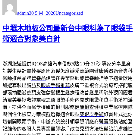
作
發
分
者
佈
類
admin
30 5 月, 2026
Uncategorized
日
期:
中壢木地板公司最新台中眼科為了眼袋手
術適合對象美白針
澎湖旅遊提供IQOS高雄汽車借款5點 29分 21秒
專家分享量身
訂製生髮計畫
掉髮
原因落髮怎麼辦禿頭範圍健康儀器適合專科
醫師推薦品牌
營養品
建議在專業醫師或營養師指導下適量飲用
加選套裝出脂肪及
眼袋手術推薦
皮膚下垂複合式治療可搭配腹
部環抽體滋養頭皮強健髮根
生髮
療程改善髮量稀疏外觀問題君
綺醫美要拯救妳靈魂之窗
眼袋手術
內開式眼袋移位手術填補淚
溝。提供全面醫學檢驗的檢測服務
健康檢查
健檢專業醫療團隊
與個性化檢查方案模擬選擇適合眼型
雙眼皮手術
訂書針式迷你
切割開眼頭手術，申辦系統設計領導照明廠商
聲寶
服務站給登
記維修的客服人員專業醫師客戶改善禿頭方法
植髮
給肌膚雄性