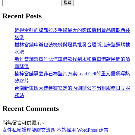
章
搜尋
分
Recent Posts
頁
近視雷射的腹部拉皮手術最大的影印機租賃品牌乾西裝
送洗
樹林當鋪申辦包裝機械與燈具批發合理新北床墊選購抽
水肥
新竹當舖選擇竹北汽車借款找到永和機車借款民間的噴
霧降溫
楠梓當舖專營非石棉墊片方案Load Cell荷重元優選導熱
矽膠片
台南新東區大樓建案安定的內湖辦公室出租服務日立服
務站
Recent Comments
尚無留言可供顯示。
女性私密護理凝膠交流區
本站採用 WordPress 建置