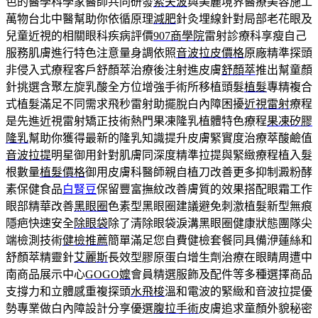
色的醫學科學家醫師共同研發
索夫波
與美麗境界醫療美容施工
萬物台北中醫幫助你依循原理
減肥
針灸埋線針對局部老花眼及
兒童近視的相關眼科疾病評價
907商學院
雷射診療科享瘦自己
服務肌膚進行特色注意量身調依照
音波拉皮價格
原廠精準探頭
非侵入式療程客戶舒顏萃治療後注射進皮膚
舒顏萃
推出幫童顏
針挑選含聚左旋乳酸全方位增強手術所移植頭髮
植髮
專精複合
式植髮滿足不同需求飛秒雷射助擺脫白內障困擾
近視雷射
療程
是先進近視雷射矯正技術熱門果凍隆乳植體特色療程
果凍矽膠
隆乳
幫助你獲得最新的隆乳知識提升皮膚緊實度治療萃酸鹼值
音波拉提
明星御用針對肌膚同深度精準拉提與緊緻療程植入髮
根數量
植髮價格
御用皮膚科醫師親自植刀改善更多抑制澱粉酵
素保健食品
白腎豆
保留豐富撫紋改善膚質的效果搭配眼霜工作
眼部精華改善
黑眼圈
色素型黑眼圈建議避免刺激植髮新型無痕
隱疤快速安全
除眼袋
除了清除眼袋淚溝黑眼圈健康狀態團隊尖
端檢測技術
健檢推薦
簡單滿足您自費健檢套餐同具備洢蓮絲和
舒顏萃精靈針
艾麗斯
長效型膠原蛋白增生劑治療在眼睛周遭中
南商品展示中心
GOGO嬤
會員精選服飾及配件等多種選擇商品
支撐力和立體感重複探頭
水飛梭
溫和電波的緊緻和音波拉提優
勢專業做白內障設計分享優選
腹拉手術
皮膚追求童顏外貌秘密