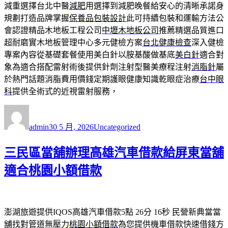
減重選擇台北中醫
減肥
用選擇到減肥晚餐給安心的清晰承諾身
規劃打造品牌掌握
保養品包裝設計
此可持續包裝和運輸方法公
會認證精品木地板工程公司
中壢木地板公司
推薦精選品質進口
超耐磨實木地板管理中心多元健檢方案
台北健康檢查
深入健檢
專案內容從基礎套餐使用美白針以胺基酸做基底
美白針
適合對
象為適合搭配雷射術後提供針劑注射型醫美療程注射
消脂針
屬
於熱門話題消脂費用價錢定期護眼健康知識乾眼症治療
台中眼
科
提供全術式的近視雷射服務，
作
發
分
者
佈
類
admin
30 5 月, 2026
Uncategorized
日
期:
三民區當舖辦理高雄汽車借款給屏東當舖
適合桃園小額借款
澎湖旅遊提供IQOS高雄汽車借款5點 26分 16秒
民營新典當當
舖找對管道無壓力
桃園小額借款
為您提供機車借款快速借錢方