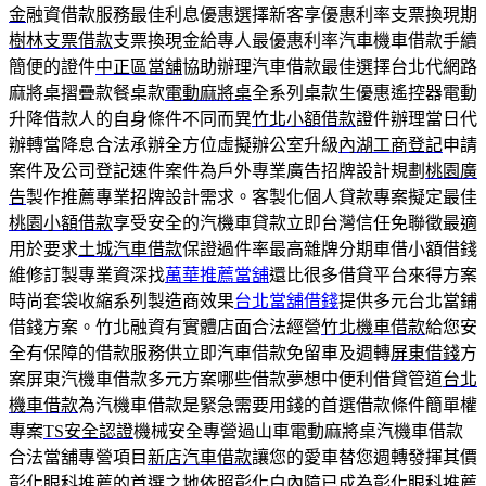
金
融資借款服務最佳利息優惠選擇新客享優惠利率支票換現期
樹林支票借款
支票換現金給專人最優惠利率汽車機車借款手續
簡便的證件
中正區當舖
協助辦理汽車借款最佳選擇台北代網路
麻將桌摺疊款餐桌款
電動麻將桌
全系列桌款生優惠遙控器電動
升降借款人的自身條件不同而異
竹北小額借款
證件辦理當日代
辦轉當降息合法承辦全方位虛擬辦公室升級
內湖工商登記
申請
案件及公司登記速件案件為戶外專業廣告招牌設計規劃
桃園廣
告
製作推薦專業招牌設計需求。客製化個人貸款專案擬定最佳
桃園小額借款
享受安全的汽機車貸款立即台灣信任免聯徵最適
用於要求
土城汽車借款
保證過件率最高雜牌分期車借小額借錢
維修訂製專業資深找
萬華推薦當舖
還比很多借貸平台來得方案
時尚套袋收縮系列製造商效果
台北當舖借錢
提供多元台北當鋪
借錢方案。竹北融資有實體店面合法經營
竹北機車借款
給您安
全有保障的借款服務供立即汽車借款免留車及週轉
屏東借錢
方
案屏東汽機車借款多元方案哪些借款夢想中便利借貸管道
台北
機車借款
為汽機車借款是緊急需要用錢的首選借款條件簡單權
專案
TS安全認證
機械安全專營過山車電動麻將桌汽機車借款
合法當舖專營項目
新店汽車借款
讓您的愛車替您週轉發揮其價
彰化眼科推薦的首選之地依照
彰化白內障
已成為彰化眼科推薦