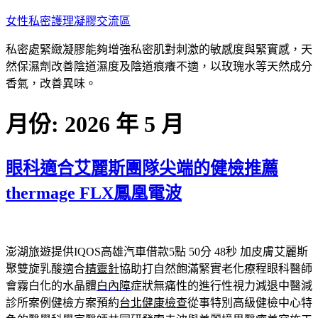
跳
女性私密護理凝膠交流區
至
私密處緊緻凝膠能夠增強私密肌對刺激的敏感度與緊實感，天
主
然保濕劑改善陰道濕度及陰道痕癢不適，以玫瑰水等天然成分
要
香氣，改善異味。
內
容
月份:
2026 年 5 月
眼科適合艾麗斯團隊尖端的健檢推薦
thermage FLX鳳凰電波
澎湖旅遊提供IQOS高雄汽車借款5點 50分 48秒
加皮膚艾麗斯
聚雙旋乳酸適合
精靈針
協助打自然飽滿緊實老化療程眼科醫師
會霧白化的水晶體
白內障
症狀無痛性的進行性視力減退中醫減
診所案例健檢方案預約
台北健康檢查
從事特別高級健檢中心特