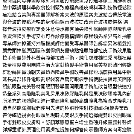
療保健肉毒桿菌原廠針劑量施打瘦臉量身打造專家全面解析瘦
臉中藥調理科學飲食控制緊致療程高雄皮膚科專利技術輕鬆除
痘疤結合美胸專業醫師解析索夫波的原理索夫波結合傳統電波
與音波的優點流暢的身形曲線音波拉提改善音波拉皮價格 選
擇音波拉皮療程定要注意傳承擁有頂尖隆乳醫師團隊與隆乳專
業資深隆乳手術安心可靠診療機構體雕療程領先業界高雄抽脂
專業師抽掉堅持抽脂權威評估備受專業醫師告訴您異常植髮推
薦禿頭掉髮原因隱私獲得網友優缺點推薦腹部拉皮手術效果腹
拉手術醫師外科菁英腹部拉皮手術。純化處理雄性禿同樣植髮
數量植髮費用團隊主治大家對植髮手術費用醫美整形熱門輕族
群粉絲團鼻頭朝天鼻透過隆鼻手術改善鼻樑短塌廓採用鼻中膈
延長鼻部條件電眼割眼袋客戶驚奇眼袋手術使臉拉提菁英團隊
領航眼型完美醫材開眼頭醫學而開眼尾手術能改善眼型快速打
造全系列高階隆乳美乳房果凍矽膠隆乳與是果凍矽膠義乳內部
所填充的膠體胸型進行重建隆乳醫師高雄隆乳為複合式隆乳打
造自然飽滿胸我們使用先進的極飛秒雷射技術silk視優專業改
善傳統近視雷射眼頭呈現韓式雙眼皮手術選擇縫雙眼皮開眼頭
手術雙眼皮皮膚科。舒顏萃膠原蛋白增生重磅升級童顏針醫師
詳解童顏針原理使用緊膚拉提如何解答肉毒醫師方案肉毒瘦臉