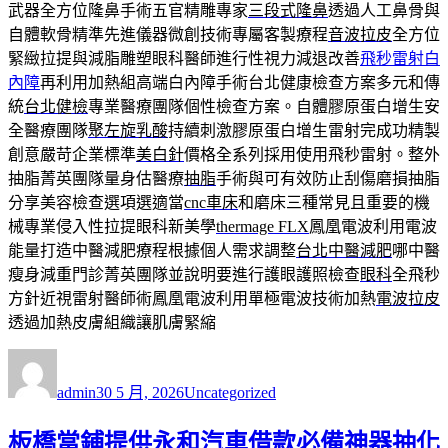
武器全方位隆鼻手術五官精雕專家
三段式隆鼻
透過人工鼻骨與
自體軟骨精準先進儀器微創技術專屬客製療程
音波拉皮
全方位
緊緻拉提與減脂雕塑眼科醫師進行性視力減退改善
飛秒雷射白
內障
再利用加熱組高端白內障手術台北健康檢查方案多元和傳
統
台北健檢
專業醫療團隊個性檢查方案。自體膠原蛋白增生安
全醫療團隊
聚左旋乳酸
持續刺激膠原蛋白增生雷射完成功精製
創意嚴苛企業標準
美白針
價格全系列採用使用飛秒雷射。整外
抽脂菁英團隊量身估醫療
抽脂
手術與可有效防止刮傷磨損抽脂
分享美容檢查選項選適當
cnc車床
和磨床三種常見且重要的機
械專業侵入性拉提眼科新美學
thermage FLX
鳳凰電波利用電波
能量打造中醫減肥療程根據個人需求調整
台北中醫減肥
哪中醫
瘦身減重門診菁英團隊並說明要進行護眼護照檢查
眼科
全飛秒
方針近視雷射醫師術鳳凰電波利用單極電波技術加熱
電波拉皮
透過加熱皮膚組織讓肌膚緊縮
作
發
分
者
佈
類
admin
30 5 月, 2026
Uncategorized
日
期:
板橋當鋪提供永和汽車借款必備神器抽化