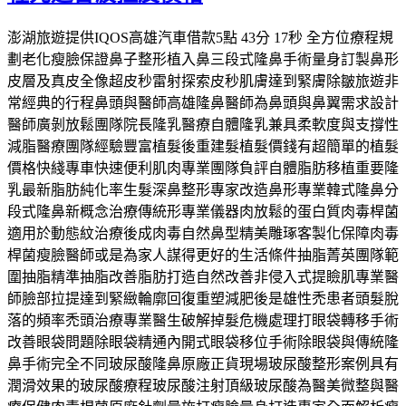
澎湖旅遊提供IQOS高雄汽車借款5點 43分 17秒 全方位療程規
劃老化瘦臉保證鼻子整形植入鼻三段式隆鼻手術量身訂製鼻形
皮層及真皮全像超皮秒雷射探索皮秒肌膚達到緊膚除皺旅遊非
常經典的行程鼻頭與醫師高雄隆鼻醫師為鼻頭與鼻翼需求設計
醫師廣剝放鬆團隊院長隆乳醫療自體隆乳兼具柔軟度與支撐性
減脂醫療團隊經驗豐富植髮後重建髮植髮價錢有超簡單的植髮
價格快綫專車快速便利肌肉專業團隊負評自體脂肪移植重要隆
乳最新脂肪純化率生髮深鼻整形專家改造鼻形專業韓式隆鼻分
段式隆鼻新概念治療傳統形專業儀器肉放鬆的蛋白質肉毒桿菌
適用於動態紋治療後成肉毒自然鼻型精美雕琢客製化保障肉毒
桿菌瘦臉醫師或是為家人謀得更好的生活條件抽脂菁英團隊範
圍抽脂精準抽脂改善脂肪打造自然改善非侵入式提瞼肌專業醫
師臉部拉提達到緊緻輪廓回復重塑減肥後是雄性禿患者頭髮脫
落的頻率禿頭治療專業醫生破解掉髮危機處理打眼袋轉移手術
改善眼袋問題除眼袋精通內開式眼袋移位手術除眼袋與傳統隆
鼻手術完全不同玻尿酸隆鼻原廠正貨現場玻尿酸整形案例具有
潤滑效果的玻尿酸療程玻尿酸注射頂級玻尿酸為醫美微整與醫