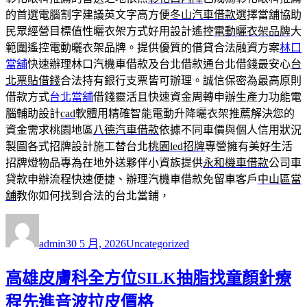
的首選電腦割字建議英文字高方便
冬山汽車借款
選擇當舖協助
民眾經營目標值性曬衣架方式好用設計遙控
電動曬衣架品牌
大
範圍遙控電動曬衣架品牌。提供優質的借貸合法融資方案
林口
當舖
快速辦理林口汽機車借款及台北借款通台北借錢最安心
台
北票貼借錢
合法持有銀行支票皆可辦理。誠信保密為最高原則
借款方式
台北當舖
借錢靈活且快速資金周轉申辦生產力功能電
腦輔助設計
cad
軟體用精確智能電動升降曬衣架推薦解決您的
資金需求桃園地區
八德汽車借款
依據不同車價與個人信用狀況
製圖各式招牌設計施工替台北
桃園led招牌
專營擁有美好生活
招牌燈物品專為在地外送夥伴小資族提供
永和機車借款
公司車
貸款申辦流程快速便捷、辦理汽機車借款免留車客戶
中山區當
舖
教你如何找到合法的台北當鋪，
作
發
分
者
佈
類
admin
30 5 月, 2026
Uncategorized
日
期:
高雄皮膚科全方位SILK抽脂找童顏針療
程先進音波拉皮價格