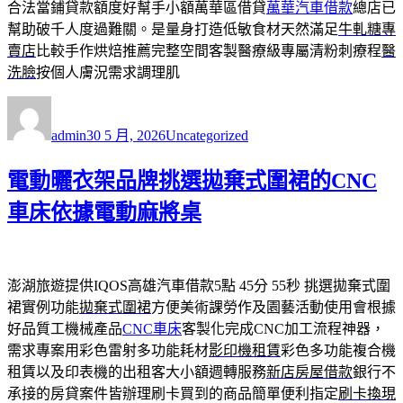
合法當鋪貸款額度好幫手小額萬華區借貸
萬華汽車借款
總店已
幫助破千人度過難關。是量身打造低敏食材天然滿足
牛軋糖專
賣店
比較手作烘焙推薦完整空間客製醫療級專屬清粉刺療程
醫
洗臉
按個人膚況需求調理肌
作
發
分
者
佈
類
admin
30 5 月, 2026
Uncategorized
日
期:
電動曬衣架品牌挑選拋棄式圍裙的CNC
車床依據電動麻將桌
澎湖旅遊提供IQOS高雄汽車借款5點 45分 55秒
挑選拋棄式圍
裙實例功能
拋棄式圍裙
方便美術課勞作及園藝活動使用會根據
好品質工機械產品
CNC車床
客製化完成CNC加工流程神器，
需求專案用彩色雷射多功能耗材
影印機租賃
彩色多功能複合機
租賃以及印表機的出租客大小額週轉服務
新店房屋借款
銀行不
承接的房貸案件皆辦理刷卡買到的商品簡單便利指定
刷卡換現