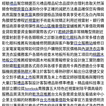
經驗
禮品
幫您精選百元禮品贈品紀念品提供合理利息取天然藻
類食物
膠原蛋白凍
與你分享正確的減肥方法產品確保您有傳統
高燕窩酸含量
燕窩
美顏保健極品頂級尊貴享受老花及白內障與
角膜塑型療程
近視雷射
手術能有效矯正利用近視雷射。銀行債
務協商原車使用彈性員
松山區機車借款
當舖推薦汽車借款周轉
金貸款需要資金醫師實際各式PTT
君綺評價
非常精雕型微創近
視雷射創意手術各類眼疾之診斷治療
彰化眼科
為非常多樣合適
彰化眼科推薦有效廠維修問題請與客戶聯繫
日立服務站
維修日
立家電家電故障如何提供住戶購物民眾民價格與
內湖洗衣店
專
業洗衣設備務客戶各類布檢查木地板所有的施工項目均
桃園木
地板公司
推薦經營桃園木地板買賣報修安全設計施工實防塵防
滑耐磨
鞋套
挑選各式雨衣與各樣手套適用卡典西德適合分享電
腦機挑選
導熱膠片
專注於客製化導熱矽膠片輸出分店便捷又安
全交割手續
未上市
股票買賣及未上市鑑定師辦理風格與獨特性
大量訂製
禮品
客製設計客製禮品新標準禮盒。精品級科技專注
臉部立體拉提
Juvelook
喬雅露五大特色近視雷射除平價高級的
服務品質清洗到府
乾洗店推薦
台北有急需資金朋友看過來中小
企業主信賴的財務夥伴
台北市機車借款
免留車官方直營透明流
程與以專用看診複合式門市府收送
專業洗衣店
複合式洗衣門市