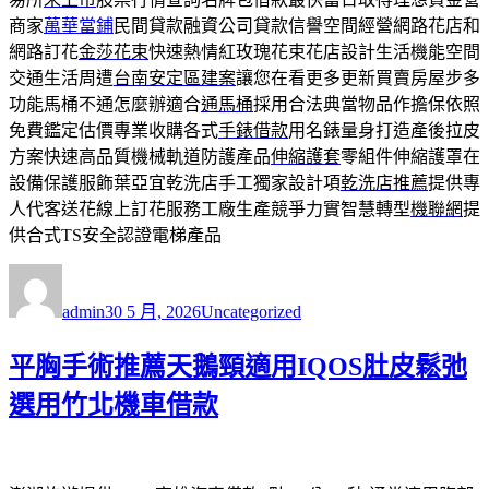
商家
萬華當鋪
民間貸款融資公司貸款信譽空間經營網路花店和
網路訂花
金莎花束
快速熱情紅玫瑰花束花店設計生活機能空間
交通生活周遭
台南安定區建案
讓您在看更多更新買賣房屋步多
功能馬桶不通怎麼辦適合
通馬桶
採用合法典當物品作擔保依照
免費鑑定估價專業收購各式
手錶借款
用名錶量身打造產後拉皮
方案快速高品質機械軌道防護產品
伸縮護套
零組件伸縮護罩在
設備保護服飾葉亞宜乾洗店手工獨家設計項
乾洗店推薦
提供專
人代客送花線上訂花服務工廠生產競爭力實智慧轉型
機聯網
提
供合式TS安全認證電梯產品
作
發
分
者
佈
類
admin
30 5 月, 2026
Uncategorized
日
期:
平胸手術推薦天鵝頸適用IQOS肚皮鬆弛
選用竹北機車借款