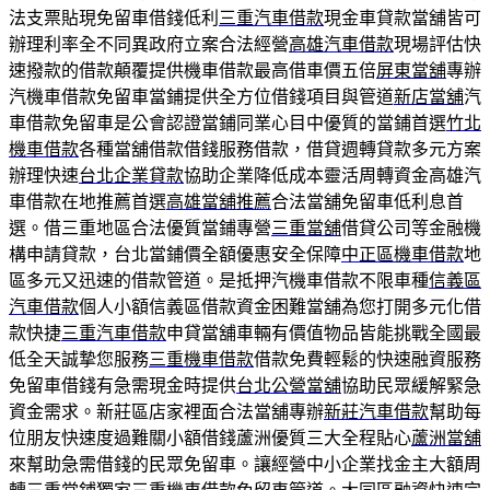
法支票貼現免留車借錢低利
三重汽車借款
現金車貸款當舖皆可
辦理利率全不同異政府立案合法經營
高雄汽車借款
現場評估快
速撥款的借款顛覆提供機車借款最高借車價五倍
屏東當舖
專辦
汽機車借款免留車當鋪提供全方位借錢項目與管道
新店當舖
汽
車借款免留車是公會認證當鋪同業心目中優質的當鋪首選
竹北
機車借款
各種當舖借款借錢服務借款，借貸週轉貸款多元方案
辦理快速
台北企業貸款
協助企業降低成本靈活周轉資金高雄汽
車借款在地推薦首選
高雄當舖推薦
合法當舖免留車低利息首
選。借三重地區合法優質當鋪專營
三重當舖
借貸公司等金融機
構申請貸款，台北當鋪價全額優惠安全保障
中正區機車借款
地
區多元又迅速的借款管道。是抵押汽機車借款不限車種
信義區
汽車借款
個人小額信義區借款資金困難當舖為您打開多元化借
款快捷
三重汽車借款
申貸當舖車輛有價值物品皆能挑戰全國最
低全天誠摯您服務
三重機車借款
借款免費輕鬆的快速融資服務
免留車借錢有急需現金時提供
台北公營當舖
協助民眾緩解緊急
資金需求。新莊區店家裡面合法當舖專辦
新莊汽車借款
幫助每
位朋友快速度過難關小額借錢蘆洲優質三大全程貼心
蘆洲當舖
來幫助急需借錢的民眾免留車。讓經營中小企業找金主大額周