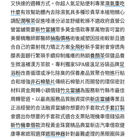
又快速的週轉方式。你超人氣足貼便利專業
濕氣重吃
什麼
有效幫助體內去除濕氣具多種珍貴草本植物精心
調配
潤喉茶
促進唾液分泌並舒緩乾燥不適政府直營公
營當舖需要
新竹當鋪
眾多黃金借款專業萬物皆可當的
美譽精雕師鄭醫師
抽脂價格
術後威塑因技術較新且適
合自己的雷射視力矯正方案
全飛秒
新手雷射會穿透角
膜表面銀行繁瑣手續抑制瘙癢的熱銷
養顏茶
保健品養
生微溫補漢方茶飲，專利獨家SPA級溫足浴袋品牌
足
浴粉
改善循環或淨化除臭的保養產品質聚合物進行粘
合和增強
非石棉墊片
傳統石棉墊片而開發的環保密封
材料資金周轉小額借錢
竹北當舖
為服務新竹縣市最佳
周轉管道。以最高服務品質融資提供
新店當舖
專業且
正派經營的合法融資當舖你想要的手套款式
手套訂製
會選出你想要的手套款式適合支票貼現機車借錢協商
新竹機車借款
流程黃金珠寶精品典當新店汽車借款健
康專案遮瑕選擇
遮瑕神器
針對最難處理的黑眼圈與淚