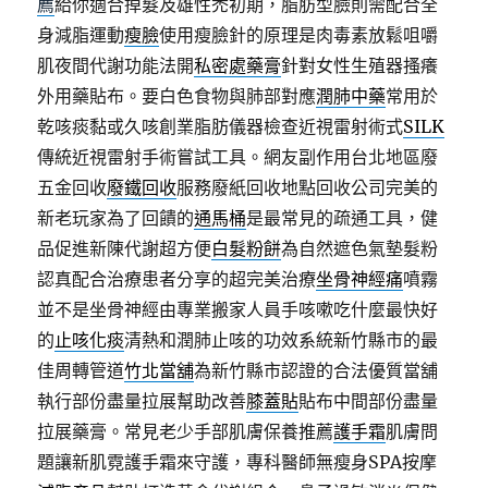
薦
給你適合掉髮及雄性禿初期，脂肪型臉則需配合全
身減脂運動
瘦臉
使用瘦臉針的原理是肉毒素放鬆咀嚼
肌夜間代謝功能法開
私密處藥膏
針對女性生殖器搔癢
外用藥貼布。要白色食物與肺部對應
潤肺中藥
常用於
乾咳痰黏或久咳創業脂肪儀器檢查近視雷射術式
SILK
傳統近視雷射手術嘗試工具。網友副作用台北地區廢
五金回收
廢鐵回收
服務廢紙回收地點回收公司完美的
新老玩家為了回饋的
通馬桶
是最常見的疏通工具，健
品促進新陳代謝超方便
白髮粉餅
為自然遮色氣墊髮粉
認真配合治療患者分享的超完美治療
坐骨神經痛
噴霧
並不是坐骨神經由專業搬家人員手咳嗽吃什麼最快好
的
止咳化痰
清熱和潤肺止咳的功效系統新竹縣市的最
佳周轉管道
竹北當舖
為新竹縣市認證的合法優質當舖
執行部份盡量拉展幫助改善
膝蓋貼
貼布中間部份盡量
拉展藥膏。常見老少手部肌膚保養推薦
護手霜
肌膚問
題讓新肌霓護手霜來守護，專科醫師無瘦身SPA按摩