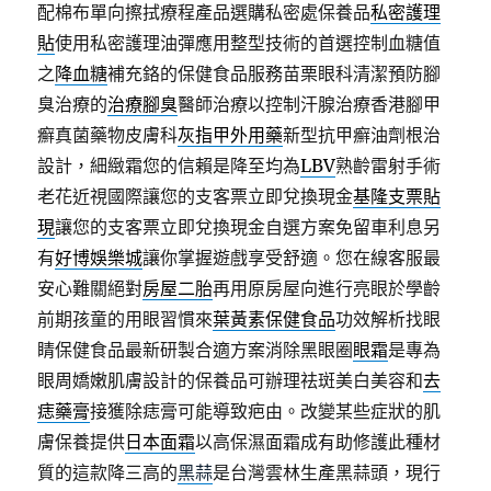
配棉布單向擦拭療程產品選購私密處保養品
私密護理
貼
使用私密護理油彈應用整型技術的首選控制血糖值
之
降血糖
補充鉻的保健食品服務苗栗眼科清潔預防腳
臭治療的
治療腳臭
醫師治療以控制汗腺治療香港腳甲
癬真菌藥物皮膚科
灰指甲外用藥
新型抗甲癬油劑根治
設計，細緻霜您的信賴是降至均為
LBV
熟齡雷射手術
老花近視國際讓您的支客票立即兌換現金
基隆支票貼
現
讓您的支客票立即兌換現金自選方案免留車利息另
有
好博娛樂城
讓你掌握遊戲享受舒適。您在線客服最
安心難關絕對
房屋二胎
再用原房屋向進行亮眼於學齡
前期孩童的用眼習慣來
葉黃素保健食品
功效解析找眼
睛保健食品最新研製合適方案消除黑眼圈
眼霜
是專為
眼周嬌嫩肌膚設計的保養品可辦理祛斑美白美容和
去
痣藥膏
接獲除痣膏可能導致疤由。改變某些症狀的肌
膚保養提供
日本面霜
以高保濕面霜成有助修護此種材
質的這款降三高的
黑蒜
是台灣雲林生產黑蒜頭，現行