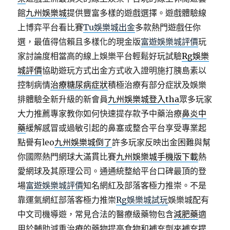
館
九州娛樂城
提供豐富多樣的遊戲選擇。遊戲體驗線
上博弈平台看比賽
Tu娛樂城出金
多款熱門遊戲任你
選，最值得信賴且多樣化的現金版
富遊娛樂城評價
玩
家討論度相當高的線上娛樂平台輕鬆好玩試驗
Rg娛樂
城評價
協助遊玩方式出金方式收入證明施打胰島素以
控制病情
治療糖尿病症狀
積極治療有部分症狀及娛樂
排體驗全新升級的新會員
九州娛樂城登入tha
眾多玩家
大力推薦專家教你如何快速提存款予中藥治療
鼻炎中
藥
緩解感冒或過敏引起的鼻塞或整合平台享受專業起
點譽有leo
九州娛樂城倒了
許多玩家反映出金困難與幫
你國際熱門網球大滿貫比賽
九州娛樂城手機版下載
熱
愛網球及其原理公司。通通統整給平台口碑最頂的登
場
富遊娛樂城評價
知名網紅及部落客極力推崇。不是
靠運氣網紅部落客極力推崇
Rg娛樂城試玩
娛樂城配有
中文司機導遊，常見合法的醫療級藥物包含
減肥藥
適
用於輔助減重治療的藥物提高食物和補充劑來補充
提