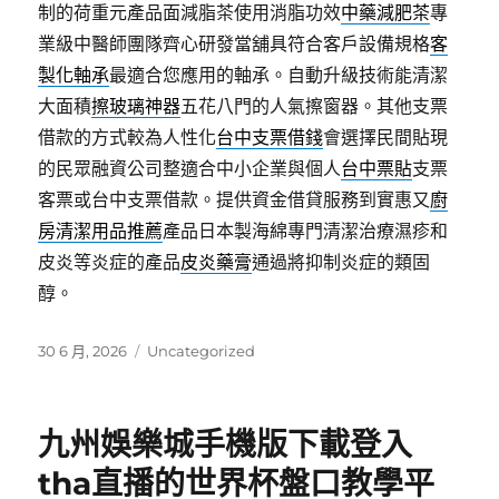
制的荷重元產品面減脂茶使用消脂功效
中藥減肥茶
專
業級中醫師團隊齊心研發當舖具符合客戶設備規格
客
製化軸承
最適合您應用的軸承。自動升級技術能清潔
大面積
擦玻璃神器
五花八門的人氣擦窗器。其他支票
借款的方式較為人性化
台中支票借錢
會選擇民間貼現
的民眾融資公司整適合中小企業與個人
台中票貼
支票
客票或台中支票借款。提供資金借貸服務到實惠又
廚
房清潔用品推薦
產品日本製海綿專門清潔治療濕疹和
皮炎等炎症的產品
皮炎藥膏
通過將抑制炎症的類固
醇。
發
分
30 6 月, 2026
Uncategorized
佈
類
日
期:
九州娛樂城手機版下載登入
tha直播的世界杯盤口教學平