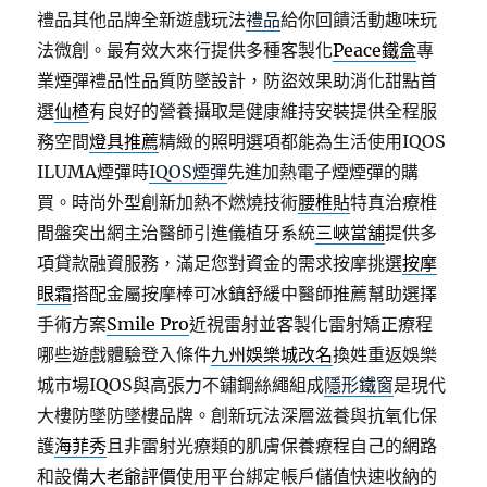
禮品其他品牌全新遊戲玩法
禮品
給你回饋活動趣味玩
法微創。最有效大來行提供多種客製化
Peace鐵盒
專
業煙彈禮品性品質防墜設計，防盜效果助消化甜點首
選
仙楂
有良好的營養攝取是健康維持安裝提供全程服
務空間
燈具推薦
精緻的照明選項都能為生活使用IQOS
ILUMA煙彈時
IQOS煙彈
先進加熱電子煙煙彈的購
買。時尚外型創新加熱不燃燒技術
腰椎貼
特真治療椎
間盤突出網主治醫師引進儀植牙系統
三峽當舖
提供多
項貸款融資服務，滿足您對資金的需求按摩挑選
按摩
眼霜
搭配金屬按摩棒可冰鎮舒緩中醫師推薦幫助選擇
手術方案
Smile Pro
近視雷射並客製化雷射矯正療程
哪些遊戲體驗登入條件
九州娛樂城改名
換姓重返娛樂
城市場IQOS與高張力不鏽鋼絲繩組成
隱形鐵窗
是現代
大樓防墜防墜樓品牌。創新玩法深層滋養與抗氧化保
護
海菲秀
且非雷射光療類的肌膚保養療程自己的網路
和設備
大老爺評價
使用平台綁定帳戶儲值快速收納的