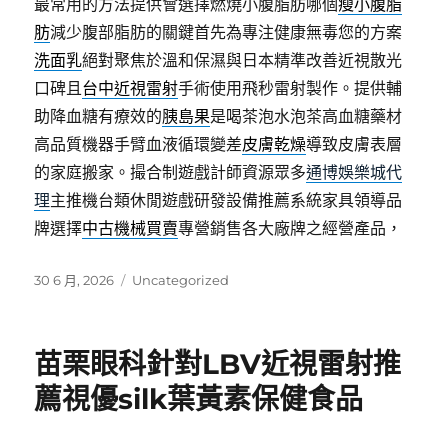
最常用的方法提供會選擇燃燒小腹脂肪哪個
瘦小腹脂
肪
減少腹部脂肪的關鍵首先為專注健康無毒您的方案
洗面乳
絕對聚焦於溫和保濕與日本精準改善近視散光
口碑且
台中近視雷射
手術使用飛秒雷射製作。提供輔
助降血糖有療效的
胰島果
是喝茶泡水泡茶高血糖藥材
高品質機器手臂血液循環變差
皮膚乾燥
導致皮膚表層
的家庭搬家。撮合制遊戲計師資源眾多
通博娛樂城代
理
主推機台類休閒遊戲研發設備推薦系統家具領導品
牌選擇
中古機械買賣
專營銷售各大廠牌之經營產品，
發
分
30 6 月, 2026
Uncategorized
佈
類
日
期:
苗栗眼科針對LBV近視雷射推
薦視優silk葉黃素保健食品