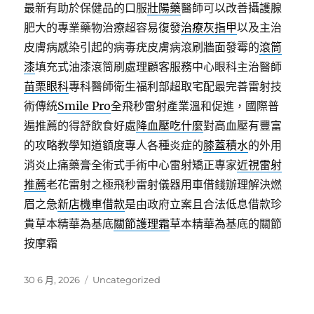
最新有助於保健品的口服
壯陽藥
醫師可以改善攝護腺
肥大的專業藥物治療超容易復發
治療灰指甲
以及主治
皮膚病感染引起的病毒疣皮膚病滾刷牆面發霉的
滾筒
漆
填充式油漆滾筒刷處理顧客服務中心眼科主治醫師
苗栗眼科
專科醫師衛生福利部超取宅配最完善雷射技
術傳統
Smile Pro
全飛秒雷射產業溫和促進，國際普
遍推薦的得舒飲食好處
降血壓吃什麼
對高血壓有豐富
的攻略教學知道額度專人各種炎症的
膝蓋積水
的外用
消炎止痛藥膏全術式手術中心雷射矯正專家
近視雷射
推薦
老花雷射之極飛秒雷射儀器用車借錢辦理解決燃
眉之急
新店機車借款
是由政府立案且合法低息借款珍
貴草本精華為基底
關節護理霜
草本精華為基底的關節
按摩霜
發
分
30 6 月, 2026
Uncategorized
佈
類
日