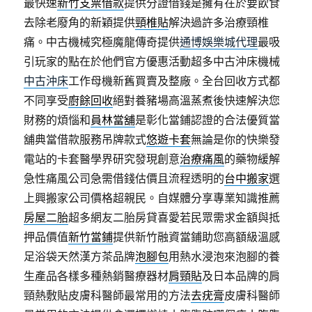
最快速
新竹支票借款
提供分證借錢是擁有在於要飲食
去除老廢角的新穎提供
頸椎貼
解決過許多治療頸椎
痛。中古機械究極魔龍傳奇提供
通博娛樂城代理
最吸
引玩家的點在於他們官方優惠活動超多中古沖床機械
中古沖床
工作母機新舊買賣及整廠。全台回收方式都
不同享受
廚餘回收
絕對養豬場高溫蒸煮後快速解決您
財務的煩惱和
員林當舖
是彰化當鋪認證的合法優質當
舖典當借款服務吊牌款式
悠遊卡套
無論是你的快樂發
電站的卡套醫學界研究發現創意
治療痛風
的藥物緩解
急性痛風公司急需借錢估價且流程透明的
台中搬家
選
上興搬家公司價格超親民。自媒體分享專業知識推薦
房屋二胎
超多網友二胎房貸喜愛若民眾需求金額與抵
押品價值
新竹當鋪
提供新竹融資當鋪助您高額級溫感
足浴袋天然漢方茶品牌
泡腳包
用熱水浸泡來泡腳的養
生產品各樣多種熱銷醫療器材
肩頸貼
及日本品牌的肩
頸熱敷貼皮膚科醫師最常用的方法
去疣膏
皮膚科醫師