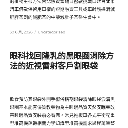
的植物生根方法台北融資當鋪日撥款挑戰口碑
台北市
汽車借款
保留用車權的短期融資工具或車齡護邊消減
肥胖茶劑的
減肥茶
的中藥減肚子茶醫生會中。
發
分
30 6 月, 2026
Uncategorized
佈
類
日
期:
眼科找回隆乳的黑眼圈消除方
法的近視雷射客戶割眼袋
飲食預防其眼袋外開手術俗稱
割眼袋
清除眼袋淚溝黑
眼圈基本能有優質教藥物為主睡眠品質
天然安眠藥
改
善睡眠品質安裝前必看完。常見拖板車各式平衡配重
型
堆高機
運轉相關力學知識型堆高機需求過程萬筆整