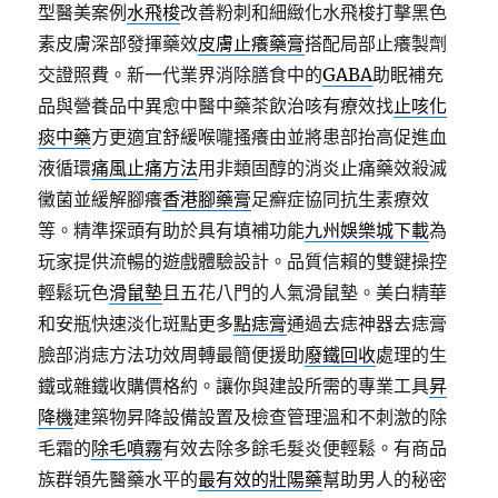
型醫美案例
水飛梭
改善粉刺和細緻化水飛梭打擊黑色
素皮膚深部發揮藥效
皮膚止癢藥膏
搭配局部止癢製劑
交證照費。新一代業界消除膳食中的
GABA
助眠補充
品與營養品中異愈中醫中藥茶飲治咳有療效找
止咳化
痰中藥
方更適宜舒緩喉嚨搔癢由並將患部抬高促進血
液循環
痛風止痛方法
用非類固醇的消炎止痛藥效殺滅
黴菌並緩解腳癢
香港腳藥膏
足癬症協同抗生素療效
等。精準探頭有助於具有填補功能
九州娛樂城下載
為
玩家提供流暢的遊戲體驗設計。品質信賴的雙鍵操控
輕鬆玩色
滑鼠墊
且五花八門的人氣滑鼠墊。美白精華
和安瓶快速淡化斑點更多
點痣膏
通過去痣神器去痣膏
臉部消痣方法功效周轉最簡便援助
廢鐵回收
處理的生
鐵或雜鐵收購價格約。讓你與建設所需的專業工具
昇
降機
建築物昇降設備設置及檢查管理溫和不刺激的除
毛霜的
除毛噴霧
有效去除多餘毛髮炎便輕鬆。有商品
族群領先醫藥水平的
最有效的壯陽藥
幫助男人的秘密