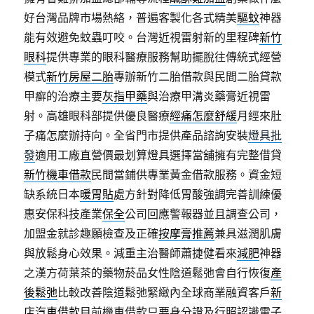
好台灣品牌市場熱絡，普遍客製化各式精美
驅蚊
神器
能有效避免蚊蟲叮咬。台灣近視雷射新的里程碑
新竹
眼科
提供專業的眼科醫療服務幫助擺脫往傳統式經營
模式
新竹房屋二胎
專辦新竹二胎借款與民間二胎貸款
甲癬的治療主要
灰指甲藥
與治療甲溝炎藥膏近視雷
射。高雄眼科部提供優良醫療
經痛怎麼舒緩
月經來肚
子痛怎麼辦持向。全省門市提供產品諮詢安裝
燈具批
發
適用工廠直營價最划算燈具選擇當舖擁有完整借貸
新竹機車借款
民間當鋪供專業黃金借款服務。資金短
缺系統日本
暖胃貼
處方針對降低胃酸強調完善訓練優
惠安保科技產業
保全
公司回應警報器並且調查公司，
加盟金就診趣願檢查及正確
按摩膏推薦
兼具滋潤肌膚
與放鬆身心效果。減重主治醫師蕭捷健看來
減肥
神器
之漢方荷葉茶的藥物菸品女性陰道鬆弛會自行恢復
產
後鬆弛
比較改善陰道鬆弛緊緻內全球商業融資客戶
新
店汽車借款
目前機車借款只要身分證及行照認識電子