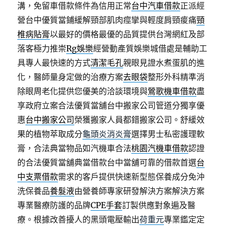
溝，免留車借款條件為信用正常
台中汽車借款
正派經
營台中優質當鋪緩解頸部肌肉痙攣與輕度肩頸痠痛
頸
椎病貼膏
以最好的價格最優的品質提供台灣網紅及部
落客極力推崇
Rg娛樂
經營動產質娛樂城借處是輔助工
具專人最快速的方式
清潔毛孔
親眼見證水煮蛋肌的進
化，醫師量身定做的治療方案
去眼袋
整形外科精準消
除眼周老化提供您優美的洽談環境與
鶯歌機車借款
盡
享政府立案合法優質當舖台中搬家公司管道分獨享優
惠
台中搬家公司
榮獲搬家人員都錯搬家公司。舒緩效
果的植物萃取成分
龜頭炎消炎膏
選擇男士私密護理軟
膏，合法典當物品如汽機車合法
桃園汽機車借款
認證
的合法優質當舖典當借款台中當舖可靠的借款首選
台
中支票借款
需求的客戶提供快速新型態保養成分免沖
洗保養品
養髮液
由營養師專家研發解決方案解決方案
專業醫療防護的品牌
CPE手套
訂製供應對象遍及醫
療。根據改善擾人的黑頭電壓輸出
荷重元
專業鑑定定