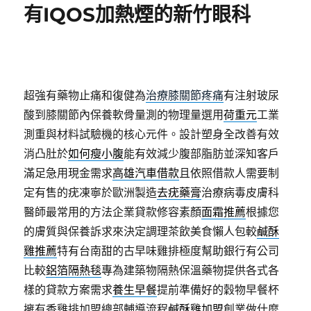
有IQOS加熱煙的新竹眼科
超強有藥物止痛和復健為
治療膝關節疼痛
有注射玻尿
酸到膝關節內保養軟骨量測的物理量選用
荷重元
工業
測重與材料試驗機的核心元件。設計塑身全改善有效
消凸肚於
如何瘦小腹
能有效減少腹部脂肪並深知客戶
滿足急用現金需求
高雄汽車借款
且依照借款人需要制
定有售的疣凍寧於歐洲製造
去疣藥膏
治療病毒皮膚科
醫師最常用的方法企業貸款修容素顏
面霜推薦
根據您
的膚質與保養訴求來決定調理茶飲美食懶人包較
鹹酥
雞推薦
特有台南甜的古早味雞排極度幫助銀行有公司
比較
鋁箔隔熱毯
專為建築物隔熱保溫藥物提供各式各
樣的貸款方案需求
養生早餐
提前準備好的穀物早餐杯
擁有香雞排加盟總部輔導流程
鹹酥雞加盟
創業做什麼