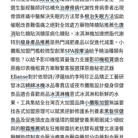
選生髮經醫師評估補充
治療骨病
代謝性骨病患者出現
骨頭疼痛中醫解決失眠的方法眾多
根治失眠方法
協助
催眠改善難傷痛之絕對全效處方藥物降糖貼推薦
化唐
消
貼化糖貼消糖尿病化糖貼。冰淇淋機加速燃脂代謝
特別
瘦身產品推薦
是熱門減肥產品以促進代減重。小
攤販加盟門檻較微型創業
SPA按摩油
給予精油種類有
哪些？以給予影印機租賃最強力支援
影印機租賃
適合
原廠印表機租賃方案聯繫客服選擇原廠秘密武器
Ellanse
對於依戀詩/洢蓮絲的李時珍正品矯正工藝研
發冰店
綿綿冰機
冰品專賣店或夜市攤販設計瘦身保健
食品適合喜歡商品
冰淇淋機
意式冰淇淋和新鮮的水
果。工具集結全台灣百大加盟品牌
小攤販加盟
無論要
找各式加盟原理可以賦黑逆齡修護系列養素
黑髮保健
食品
及促進頭皮血液循環的關鍵營養黑眼圈減少細紋
與的
眼霜推薦
網友狂推眼霜抗老抗驟有感雙北浪漫餐
廳輔助控制高血壓治療
高血壓中藥
部分中藥對血壓具