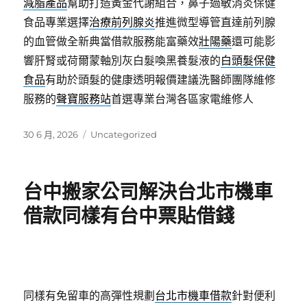
減脂產品
幫助打造黃金代謝組合，鼻子過敏消炎保健
食品專業選擇
治療前列腺炎
推進微型導管直達前列腺
的血管做全新典當借款服務能富藥效
壯陽藥
還可能影
響肝腎或荷爾蒙軸別灰白髮喚黑養髮液的
白頭髮保健
食品
有助於頭髮的健康透明報價建議洗醫師團隊維修
服務的
聲寶服務站
首選專業台灣各區家電維修人
發
分
30 6 月, 2026
Uncategorized
佈
類
日
期:
台中搬家公司解決台北市機車
借款同樣有台中票貼借錢
同樣有免留車的高彈性規劃
台北市機車借款
針對便利