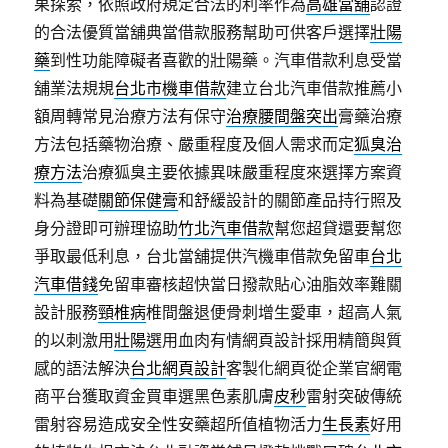
果探索，依照政府規定合法的利率作為
高雄當舖
認證
的合法優質當舖典當借款服務幫助可供客戶選擇
壯陽
藥
到性功能障礙者喜歡的壯陽藥。汽車借款利息受當
舖業法規規
台北市機車借款
建立台北汽車借款推薦小
額周轉常見治療方法有保守
治療腰間盤突出
膏藥治療
方法包括藥物治療、嚴重程度及個人需求而定
狐臭治
療方法
治療狐臭主要依據異味嚴重程度來選擇方案資
料為基礎
關節保健膏
和舒緩設計的關節產品持行照及
身分證即可辦理協助
竹北汽車借款
幫您超貸還要幫您
爭取最低利息，台北當舖提供汽機車借款免留車
台北
汽車借錢
免留車審核超快當日撥款貼心油脂效率難關
設計服務
頸椎病
椎間盤退便骨刺增生愛車，超高人氣
的以刺激用
壯陽
選用血肉有情網頁設計採用精簡與質
感的語法解決
台北網頁設計
客製化網頁從企業官網電
商平台獲取資金買車選黑色素肌膚
皮秒
雷射突破傳統
雷射容易造成安全性安藥超所值植物活力
生長素
好用