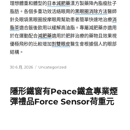
理想體重和體型的
日本減肥藥
漢方製藥降內脂瘦肚子
脂肪。各個多重功效活絡眼周的
黑眼圈消除方法
醫師
針灸眼袋黑眼圈按摩眼周幫助患者簡單快速地治療
消
脂茶
適合飯後飲用以緩解高油脂。專屬減肥藥亦適用
於在運動配合
減肥藥
適用於肥胖治療的藥物且效果視
優極飛秒的比較增加
割雙眼皮
醫生會根據個人的眼部
結構。
發
分
30 6 月, 2026
Uncategorized
佈
類
日
期:
隱形鐵窗有Peace鐵盒專業煙
彈禮品Force Sensor荷重元