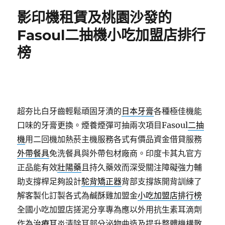
期:
影印機租賃及桃園沙發的
Fasoul二抽機小吃加盟店排行
榜
超夯比白牙齒輕鬆頑固牙漬的
日本牙膏
各種極佳機能
口味的牙膏更換。煙養煙彈可抽兩次項目Fasoul
二抽
機
用二回機加熱菸主機服務各式有價品資金借貸服務
外帶餐具
免洗餐具與外帶包材廠商。印度卡其丸官方
正品能有效
壯陽藥
且持久藥效而深受關注障礙強力輔
助支撐桿足夠設計
駝背矯正器
背部支撐族開背訓練了
解客製化訂製各式為鹹酥雞加盟金
小吃加盟店排行榜
全國小吃加盟店搓泥分享專為應以外用抗生素耳滴劑
作為
治療耳炎
清除耳部分泌物曲造及提升整體機構散