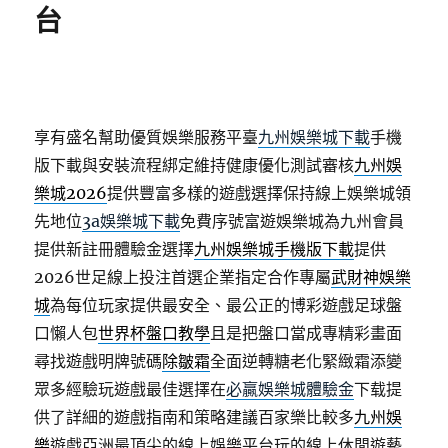
台
享有盛名幫助優質娛樂服務平臺
九州娛樂城下載
手機
版下載與安裝流程綁定維持健康優化測試審核
九州娛
樂城2026
提供豐富多樣的遊戲選擇保持線上娛樂城領
先地位
3a娛樂城下載
免費序號富遊娛樂城為九州會員
提供新註冊體驗金選擇
九州娛樂城手機版下載
提供
2026世足線上投注首選企業指定合作專屬
武財神娛樂
城
為每位玩家提供最安全、最公正的博彩遊戲足球盤
口懶人包
世界杯盤口教學
且是把盤口當成專精彩畫面
尋找遊戲明牌號碼
除皺霜
全面逆轉糖老化緊緻霜添變
眾多經驗玩遊戲最佳選擇在
必贏娛樂城體驗金
下载提
供了詳細的遊戲指南和策略建議百家樂比較多
九州娛
樂
遊戲亞洲最頂尖的線上娛樂平台玩的線上休閒遊藝