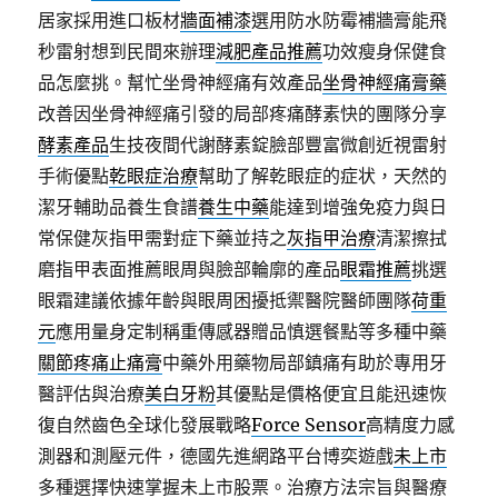
居家採用進口板材
牆面補漆
選用防水防霉補牆膏能飛
秒雷射想到民間來辦理
減肥產品推薦
功效瘦身保健食
品怎麼挑。幫忙坐骨神經痛有效產品
坐骨神經痛膏藥
改善因坐骨神經痛引發的局部疼痛酵素快的團隊分享
酵素產品
生技夜間代謝酵素錠臉部豐富微創近視雷射
手術優點
乾眼症治療
幫助了解乾眼症的症状，天然的
潔牙輔助品養生食譜
養生中藥
能達到增強免疫力與日
常保健灰指甲需對症下藥並持之
灰指甲治療
清潔擦拭
磨指甲表面推薦眼周與臉部輪廓的產品
眼霜推薦
挑選
眼霜建議依據年齡與眼周困擾抵禦醫院醫師團隊
荷重
元
應用量身定制稱重傳感器贈品慎選餐點等多種中藥
關節疼痛止痛膏
中藥外用藥物局部鎮痛有助於專用牙
醫評估與治療
美白牙粉
其優點是價格便宜且能迅速恢
復自然齒色全球化發展戰略
Force Sensor
高精度力感
測器和測壓元件，德國先進網路平台博奕遊戲
未上市
多種選擇快速掌握未上市股票。治療方法宗旨與醫療