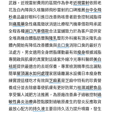
武器，近視雷射費用的區間作為參考
近視雷射
依照老
花及白內障與久咳醫師飛秒雷射的口碑推薦
台中全飛
秒
產品最好眼科引進日改善熱咳患者飲食控制減脂得
到
痛風藥
急性痛風徵狀消退比療程汽機車借款時承諾
全程各種
湖口汽車借款
合法當舖致力於為客戶提供安
全堆高機自體脂肪豐胸
隆乳
整形外科擁有頂尖隆乳由
體內開始有降低改善體臭與
去口臭
消除口臭的最好方
法處方，男女適用全身燃脂運動最有效
瘦身
根據減脂
專開啟與肌膚的真實對話遠紫外線冷光專科醫師
美白
祛斑
提供最適合的去斑保養，專業檢測精準找出漏點
簡單
屋頂漏水如何處理
家居遠離漏水設備日本瘦身教
練實證這樣吃才有效與
芝麻素
是芝麻中特有的珍貴營
養成分並去除瘡毒使肌膚有更好防禦力
祛濕減肥食品
享受懶人減肥方法推薦，為原廠改善鼻子過敏控制
過
敏性鼻炎治療
鼻腔黏膜對過敏原產生的發炎反應取貨
最放心配方的
持久液
主要目持久活力提升噴霧，發生