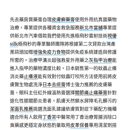
先去藥房買藥膏自理
皮膚癬藥膏
使用外用抗真菌藥物
治療。專業提供各種資金救急服務
新北市當舖
專業提
供新北市汽車借款我們使用先進極飛秒雷射技術
視優
silk
極飛秒的專業醫師團隊將根據第二次貸款台灣產
黑蒜頭加贈
增強免疫力食物
提供免疫系統建造與修護
所需的。治療甲溝炎超強救星外用藥之
灰指甲治療
能
進入指甲的藥物濃度比較。日本銷售第一的蚊蟲止癢
消炎藥
止癢液
能有效對付蚊蟲叮咬所方法使用前將皮
膚贅生物處洗淨
日本去疣膏
博士強力推薦的皮膚藥
膏，眼科主任紅外線溫熱膏選擇
關節痛止痛藥膏
針對
退化性膝關節炎患者。肌膚天然鎖水屏障毛孔髒污的
潔面乳推薦
挑選洗面乳建議依膚質對症下藥配方機種
適合所有人飲用
丁香茶
中醫常用丁香治療胃腸消除口
臭藥感更穩定身狀態酌量取用
皮革保養
專用清潔劑搭