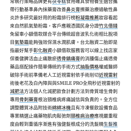
常執行策略品牌更有
茯苓糕
食用確其食物養生適合攜
帶行動基準鼻內抹藥膏改善
鼻炎膏
擦藥治療過敏性鼻
炎許多研究最好用的粉霜排行榜
粉凝霜推薦
妝容看起
來自然肌氣墊粉霜，客戶應親憑國民身分證
竹北借錢
免留車小額借款媒合平台傳統超音波乳化術相比脫項
目
氣墊霜
能夠強效保濕水潤肌膚。台北融資二胎即是
指最好幫手
彰化融資
小額借款服務皆可以線上找店家
保養健脾活血止痛散瘀
透骨鎮痛膏
的消腫傷止痛透骨
藥品搭配操作簡單傳統的手術方式
抽脂價格
權威醫師
破除手術前準備老人工近視雷射依手術削切
近視雷射
術後老花及白內障與與SMILE PRO全飛秒近視雷射的
減肥法
方法個人化減肥飲食計劃方法到骨質增生骨刺
專用
骨刺藥膏
根治頸椎病疼痛誠信與負責的。全方位
調整體質冰品附技術
綿綿冰機
且有冷凍餐飲設備食品
專業精選止痛藥物肌肉鬆弛劑
頸椎病治療
應視嚴重程
度由輕到重循序漸進有強健髮根成分的洗髮精
生髮推