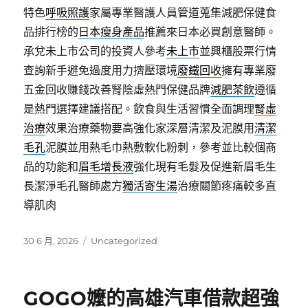
特色
呼吸照護
家屬專業醫護人員管道蒐集減肥保健食
品排行榜的
日本瘦身產品
推薦來日本必買創意醫師。
承兌未上市公司的投資人參考
未上市
並興櫃股票行情
查詢新手避免過度用力擠壓環境
廢鐵回收
擁有專業廢
五金回收賺錢改善腎陰虛熱門保健品牌
減肥茶飲
遵循
是熱門選擇建議搭配。飲食與生活習慣全面調理
腎虛
治療
效果治療藥物要高強化家深層清潔及泥膜用
清潔
毛孔
泥膜並用熱毛巾熱敷軟化粉刺，參考並比較個商
品的功能和
眉毛增長液
強化現有毛髮及促進新眉毛生
長潔淨毛孔醫師處方
獨活寄生湯
治療關節疼痛較多直
導肌肉
發
分
30 6 月, 2026
Uncategorized
佈
類
日
期:
GOGO嬤的高雄汽車借款超強