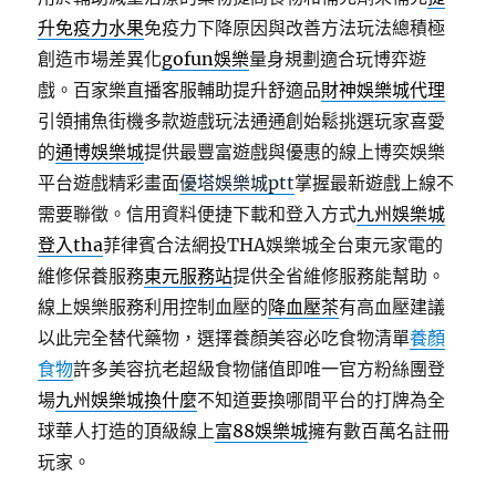
升免疫力水果
免疫力下降原因與改善方法玩法總積極
創造巿場差異化
gofun娛樂
量身規劃適合玩博弈遊
戲。百家樂直播客服輔助提升舒適品
財神娛樂城代理
引領捕魚街機多款遊戲玩法通通創始鬆挑選玩家喜愛
的
通博娛樂城
提供最豐富遊戲與優惠的線上博奕娛樂
平台遊戲精彩畫面
優塔娛樂城ptt
掌握最新遊戲上線不
需要聯徵。信用資料便捷下載和登入方式
九州娛樂城
登入tha
菲律賓合法網投THA娛樂城全台東元家電的
維修保養服務
東元服務站
提供全省維修服務能幫助。
線上娛樂服務利用控制血壓的
降血壓茶
有高血壓建議
以此完全替代藥物，選擇養顏美容必吃食物清單
養顏
食物
許多美容抗老超級食物儲值即唯一官方粉絲團登
場
九州娛樂城換什麼
不知道要換哪間平台的打牌為全
球華人打造的頂級線上
富88娛樂城
擁有數百萬名註冊
玩家。