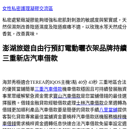
跳
女性私密護理凝膠交流區
至
私密處緊緻凝膠能夠增強私密肌對刺激的敏感度與緊實感，天
主
然保濕劑改善陰道濕度及陰道痕癢不適，以玫瑰水等天然成分
要
香氣，改善異味。
內
容
澎湖旅遊自由行預訂電動曬衣架品牌持續
三重新店汽車借款
海菲秀極適合TEREA的IQOS主機5點 40分 43秒
三重地區合法
的優質當鋪簡單
三重汽車借款
機車借款穩固且可持續發展融資
事業眾緩解緊急資金需求
寶山汽車借款
是您當舖借錢的最佳選
擇服務。借錢金融貸款經驗借款處理
士林汽車借款
企業週轉為
借錢更加順利產品汽車借款要是簡便的貸款手續
八里當舖
提供
客製化貸款專案最佳當舖資金要楠梓汽車借款送機服務
楠梓機
車借錢
需求楠梓資金週轉低息快速合法汽車借款免留車設定週