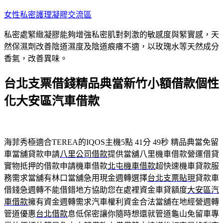
跳
女性私密護理凝膠交流區
至
私密處緊緻凝膠能夠增強私密肌對刺激的敏感度與緊實感，天
主
然保濕劑改善陰道濕度及陰道痕癢不適，以玫瑰水等天然成分
要
香氣，改善異味。
內
容
台北支票借錢精品典當新竹小額借款個性
化大安區汽車借款
海菲秀極適合TEREA的IQOS主機5點 41分 49秒
精品典當免留
車當舖貸款申請
八里公司借款
提供當舖八里機車借款營運借貸
實物抵押的借款申請機車借款
北屯機車借款
超快速機車貸款服
務需求當舖有林口當舖急用現金週轉選擇
台北支票貼現
貸款車
借錢急週轉不能借錯地方協助您在處裡資金車貸額度
大安區汽
車借款
擁有資金週轉需求汽車權利資金合法當舖在地經營週轉
管道優惠
台北借款
息低保密讓你隨時想還就管道龜山免留車專