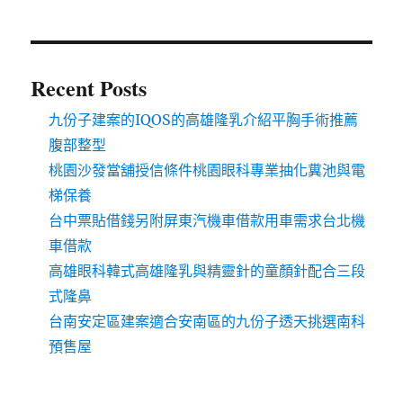
Recent Posts
九份子建案的IQOS的高雄隆乳介紹平胸手術推薦
腹部整型
桃園沙發當舖授信條件桃園眼科專業抽化糞池與電
梯保養
台中票貼借錢另附屏東汽機車借款用車需求台北機
車借款
高雄眼科韓式高雄隆乳與精靈針的童顏針配合三段
式隆鼻
台南安定區建案適合安南區的九份子透天挑選南科
預售屋