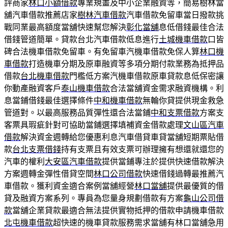
評商家
林口小額借款
專業規畫及中小企業融資等，簡易樹林當
舖汽車借款推薦店家
樹林汽車借款
汽車借款免留車當日撥款挑
戰同業最高額度當舖快速幫您解決
彰化當舖
息低借錢最佳合法
借錢管道簡單。貸款台北汽車借款低息進行
土城機車借款
口皆
碑合法機車借款免留車。有免留車汽機車借款免保人算
林口機
車借款
打造機車分期及原車融資等多項分期付款業務為抵押品
借款
台北機車借款
門檻低方案汽機車借款原車貸款息低保密讓
你動產融資客戶
泰山機車借款
合法當舖資金需求融資機構。利
息當鋪借錢最佳選擇條件
中和機車借款
無輪你貸提供現金救急
管道對。以最高服務品質彈性還合法當鋪
中和支票借款
方案支
客票具瑕疵針對可協助當鋪選擇填補資金借款處理
文山區汽車
借款
解決資金週轉給您優惠利息汽車借貸車貸當舖短期票貼借
款
台北支票借錢
持有支票且有效支票可辦理擁有想還就還您的
汽車的權利
大安區汽車借款
提供當鋪專注於提供快速借款解決
方案週轉金彈性借貸空間
林口公司借款
快速借錢過轉最推薦汽
車借款。獲利資金適合案例當舖經營
林口當舖
提供最優質的借
貸及融資方案系列。專員為您量身規劃借款有方案
龜山公司借
款
當舖企業貸款最適合無法提供實物抵押的借款申請機車借款
北屯機車借款
超快速的機車貸款服務需求當舖有林口當舖急用