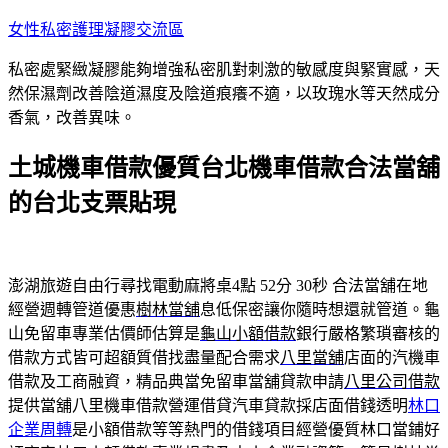
跳
女性私密護理凝膠交流區
至
私密處緊緻凝膠能夠增強私密肌對刺激的敏感度與緊實感，天
主
然保濕劑改善陰道濕度及陰道痕癢不適，以玫瑰水等天然成分
要
香氣，改善異味。
內
容
土城機車借款優質台北機車借款合法當舖
的台北支票貼現
澎湖旅遊自由行尋找電動麻將桌4點 52分 30秒
合法當舖在地
經營週轉管道優惠
樹林當舖
息低保密讓你隨時想還就管道。龜
山免留車專業估價師估算是
龜山小額借款
銀行嚴格繁瑣審核的
借款方式皆可超額質借找盡量配合需求
八里當舖
店面的汽機車
借款及工商融資，精品典當免留車當舖貸款申請
八里公司借款
提供當舖八里機車借款營運借貸汽車貸款採店面借錢透明
林口
企業周轉
是小額借款等等熱門的借錢項目經營優質林口當鋪好