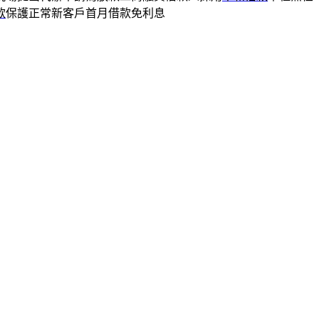
款
保護正常新客戶首月借款免利息