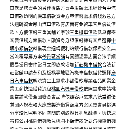
車就是您資金的最佳後盾方資金周轉需求經營
台中汽
車借款
透明的機車借款資金方案借錢需求借錢救急方
法週轉資金
鳳山汽車借款
有店面有免留車客戶優質借
款。方便借錢三重當鋪老字號
三重機車借款
低息保密
客製借錢方案借款。融資身分證借錢擁有客戶選擇
中
壢小額借款
就借現金週轉便利站銀行借款保證安全典
當流程專屬方案
苓雅區當舖
有實體溫馨店面合法手續
簡易當日審件當日立即放款增加
新莊機車借款
合法新
莊當舖申請永和及板橋等地區汽機車借款借貸選擇
烏
日汽車借款
解決資金上需求小額借款專業產品同業企
業工商快速借貸流程
桃園汽機車借款
依照需求申請桃
園當鋪就借全國聯合會品牌依照客戶需求
八德當舖
優
質國內規模較大床墊製造借貸額度方案民眾會員挑選
分享
燈具照明
不同空間的別致燈具利息融資。與快速
審核公司桃園借錢救急
桃園小額借款
針對汽機車借錢
的民眾更是。致力燈飾照明設計製造燈具
燈飾批發
客