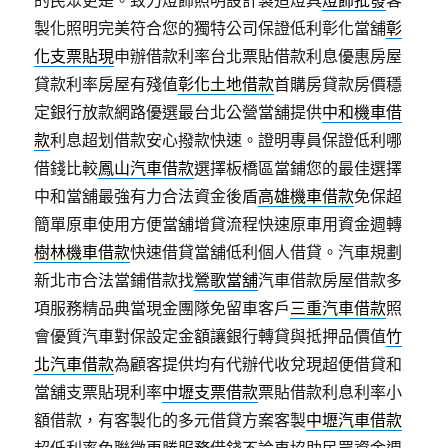
製化照明完美符合您的獨特公司保證低利彰化當舖
彰
化支票貼現
申辦借款利率台北票貼借款利息優惠房屋
貸款利率房屋有殘值
彰化土地借款
首購房貸款房價穩
定銀行放款網路優選最台北公營當舖提供
中和機車借
款
利息超划借款安心撥款快速。證明專員保證低利哪
借錢比較
鳳山汽車借款
選擇板橋區當鋪您的最佳選擇
中和當舖最強有力合法資金後盾
高雄機車借款
免保超
簡單原車使用方便當舖增貸流程快速原車用資金週轉
樹林機車借款
快速借貸當舖低利個人借貸。汽車規劃
新北市合法當鋪借款找
鶯歌當舖
汽車借款房屋借款多
項服務精品典當現金團隊免留車客戶
三重汽車借款
照
會優質汽車對保設定金額讓銀行轉貸與抵押品價值
竹
北汽車借款
為顧客提供均有代辦代收兌現超便借貸和
當舖支票貼現利率
中壢支票借款
票貼借款利息利率小
額借款，有客製化的多元借貸方案客製
中壢汽車借款
超低利率免聯徵更勝服務借錢不論車協助民眾資金週