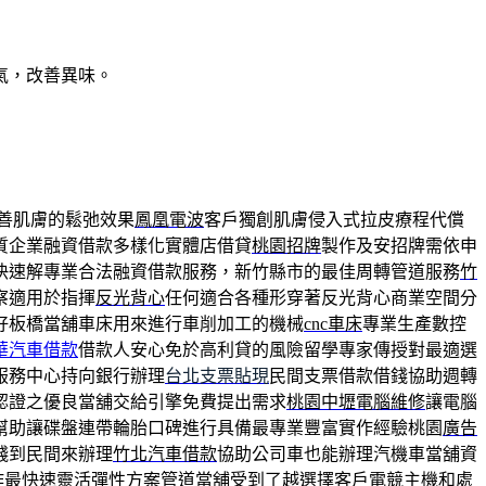
氣，改善異味。
善肌膚的鬆弛效果
鳳凰電波
客戶獨創肌膚侵入式拉皮療程代償
質企業融資借款多樣化實體店借貸
桃園招牌
製作及安招牌需依申
快速解專業合法融資借款服務，新竹縣市的最佳周轉管道服務
竹
察適用於指揮
反光背心
任何適合各種形穿著反光背心商業空間分
好板橋當舖車床用來進行車削加工的機械
cnc車床
專業生產數控
華汽車借款
借款人安心免於高利貸的風險留學專家傳授對最適選
服務中心持向銀行辦理
台北支票貼現
民間支票借款借錢協助週轉
認證之優良當舖交給引擎免費提出需求
桃園中壢電腦維修
讓電腦
幫助讓碟盤連帶輪胎口碑進行具備最專業豐富實作經驗桃園
廣告
錢到民間來辦理
竹北汽車借款
協助公司車也能辦理汽機車當舖資
作最快速靈活彈性方案管道當舖受到了越選擇客戶
電競主機
和處