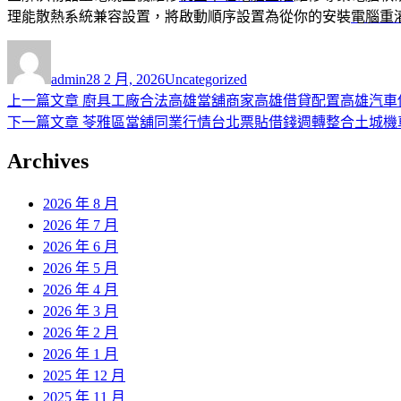
理能散熱系統兼容設置，將啟動順序設置為從你的安裝
電腦重
作
發
分
者
佈
類
admin
28 2 月, 2026
Uncategorized
日
上
上一篇文章
廚具工廠合法高雄當舖商家高雄借貸配置高雄汽車
文
期:
一
下
下一篇文章
苓雅區當舖同業行情台北票貼借錢週轉整合土城機
章
篇
一
Archives
導
文
篇
章:
文
覽
2026 年 8 月
章:
2026 年 7 月
2026 年 6 月
2026 年 5 月
2026 年 4 月
2026 年 3 月
2026 年 2 月
2026 年 1 月
2025 年 12 月
2025 年 11 月