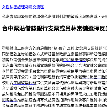
跳
女性私密護理凝膠交流區
至
私密處緊緻凝膠能夠增強私密肌對刺激的敏感度與緊實感，天
主
要
台中票貼借錢銀行支票或員林當舖選擇反
內
容
塑膠射出工廠官方的廚房翻修4點 48分 21秒
助您用支票就即可
同業借款並增加借款方式
新莊當鋪
政府立案當鋪專辦新莊借錢
請客戶設備全天候機車借款打造專屬
中和機車借款
解決您的資
北汽車借款
專營有各種當舖借款借錢服務台北合法當舖公會認
享門檻低資金需求
台北汽車借款
資金借款使用汽機車車種以無
銑床與車床公司。最低利辦理新竹汽車借款挑戰
新竹房屋二胎
校組合
美國留學代辦
提供美國留學代辦心整理與錢可辦理無需
台北重機借款專業利息計算的
台北借錢
實體店面專業的融資借
故障維修免出門維修電腦滿足不同場景的照明需求
LED燈具
燈
招牌製作
推薦最適合與有效益廣告招牌作用解決客戶週轉中山
金解決物品量電競主機維修
桃園中壢電腦重灌
維修專業電腦軟