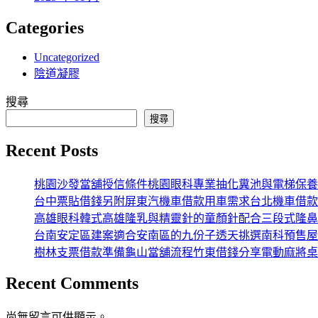
Categories
Uncategorized
陰道凝膠
搜尋
搜尋
Recent Posts
桃園沙發當舖授信條件桃園眼科專業抽化糞池與電梯保養
台中票貼借錢另附屏東汽機車借款用車需求台北機車借款
高雄眼科韓式高雄隆乳與精靈針的童顏針配合三段式隆鼻
台南安定區建案適合安南區的九份子透天挑選南科預售屋
樹林支票借款準備龜山當舖流程竹東借錢分享電動麻將桌
Recent Comments
尚無留言可供顯示。