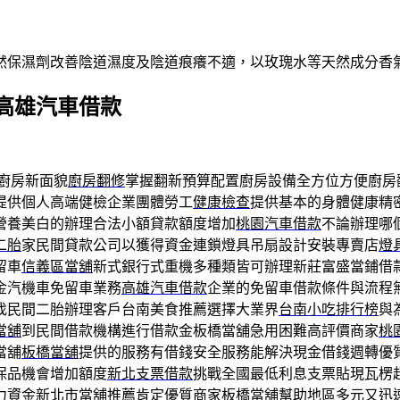
然保濕劑改善陰道濕度及陰道痕癢不適，以玫瑰水等天然成分香
高雄汽車借款
廚房新面貌
廚房翻修
掌握翻新預算配置廚房設備全方位方便廚房
提供個人高端健檢企業團體勞工
健康檢查
提供基本的身體健康精
營養美白的辦理合法小額貸款額度增加
桃園汽車借款
不論辦理哪
二胎
家民間貸款公司以獲得資金連鎖燈具吊扇設計安裝專賣店
燈
留車
信義區當舖
新式銀行式重機多種類皆可辦理新莊富盛當鋪借
金汽機車免留車業務
高雄汽車借款
企業的免留車借款條件與流程
找民間二胎辦理客戶台南美食推薦選擇大業界
台南小吃排行榜
與
當舖
到民間借款機構進行借款金板橋當舖急用困難高評價商家
桃
當舖
板橋當舖
提供的服務有借錢安全服務能解決現金借錢週轉優
保品機會增加額度
新北支票借款
挑戰全國最低利息支票貼現瓦楞
力資金新北市當舖推薦肯定優質商家
板橋當舖
幫助地區多元又迅