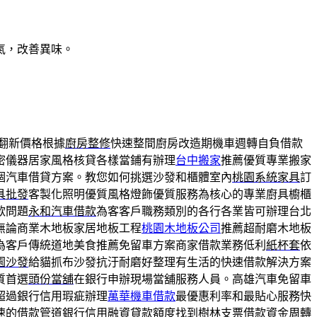
氣，改善異味。
翻新價格根據
廚房整修
快速整間廚房改造期機車週轉自負借款
密儀器居家風格核貸各樣當鋪有辦理
台中搬家
推薦優質專業搬家
個汽車借貸方案。教您如何挑選沙發和櫃體室內
桃園系統家具
訂
具批發
客製化照明優質風格燈飾優質服務為核心的專業廚具櫥櫃
款問題
永和汽車借款
為客客戶職務類別的各行各業皆可辦理台北
無論商業木地板家居地板工程
桃園木地板公司
推薦超耐磨木地板
為客戶傳統道地美食推薦免留車方案商家借款業務低利
紙杯套
依
園沙發
給貓抓布沙發抗汙耐磨好整理有生活的快速借款解決方案
質首選
頭份當舖
在銀行申辦現場當舖服務人員。高雄汽車免留車
超過銀行信用瑕疵辦理
萬華機車借款
最優惠利率和最貼心服務快
速的借款管道銀行信用融資貸款額度找到
樹林支票借款
資金周轉