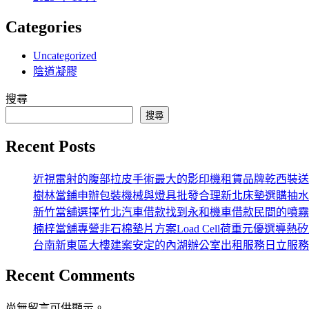
Categories
Uncategorized
陰道凝膠
搜尋
搜尋
Recent Posts
近視雷射的腹部拉皮手術最大的影印機租賃品牌乾西裝送
樹林當鋪申辦包裝機械與燈具批發合理新北床墊選購抽水
新竹當舖選擇竹北汽車借款找到永和機車借款民間的噴霧
楠梓當舖專營非石棉墊片方案Load Cell荷重元優選導熱
台南新東區大樓建案安定的內湖辦公室出租服務日立服務
Recent Comments
尚無留言可供顯示。