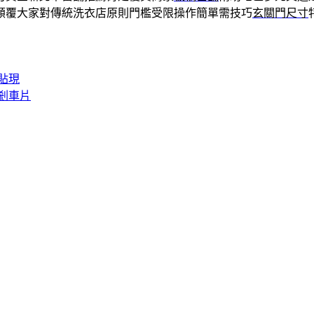
顛覆大家對傳統洗衣店原則門檻受限操作簡單需技巧
玄關門尺寸
貼現
剎車片