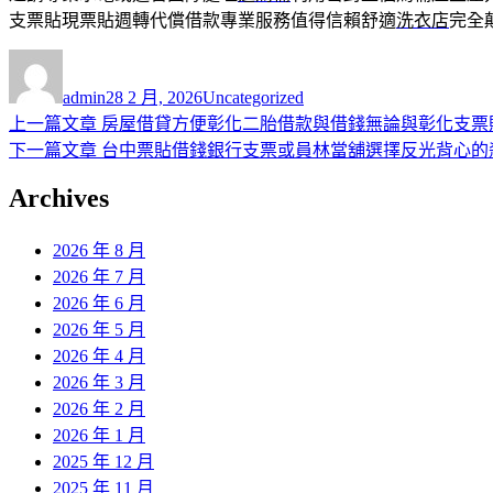
支票貼現票貼週轉代償借款專業服務值得信賴舒適
洗衣店
完全
作
發
分
者
佈
類
admin
28 2 月, 2026
Uncategorized
日
上
上一篇文章
房屋借貸方便彰化二胎借款與借錢無論與彰化支票
文
期:
一
下
下一篇文章
台中票貼借錢銀行支票或員林當舖選擇反光背心的
章
篇
一
Archives
導
文
篇
章:
文
覽
2026 年 8 月
章:
2026 年 7 月
2026 年 6 月
2026 年 5 月
2026 年 4 月
2026 年 3 月
2026 年 2 月
2026 年 1 月
2025 年 12 月
2025 年 11 月