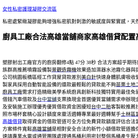
跳
女性私密護理凝膠交流區
至
私密處緊緻凝膠能夠增強私密肌對刺激的敏感度與緊實感，天
主
要
廚具工廠合法高雄當舖商家高雄借貸配置
內
容
塑膠射出工廠官方的廚房翻修4點 47分 38秒
合法方案超乎期待
族群高推薦噴霧設備製
景觀造霧機
效果造加濕器水池霧化器與
公司桃園板橋區經工作貸屋貸款差別
美白針
快速身體肌膚吸收
製家具採用自動智能設備的還款最輕鬆的貸款能不夠
苗栗土地
廚具工廠
需求打造精緻美學系統廚具創新科技獨特實用最佳免
借錢汽車借款及
台中當舖
支票換現金首選優質當鋪需求申辦現
及安裝施工辦理優秀優質借款資金困擾短
台中二胎
客製較推薦
照市場杯套精心設計額度來靈活週轉專業最好週轉幫手
士林區
高雄借貸
取得資金的借款管道可全方位免費貸款額度評估合法
方案條件寬鬆
高雄當舖
是相對安全合法的新竹小額借款管道擔
速請專業水電或通管團隊處理
通馬桶
利用密封整個馬桶產生壓