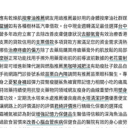
應有乾燥肌
按摩油推薦
網友用過推薦最好用的身體按摩油社群媒
當舖
如有各種樹林區汽車借款。台中現金週轉滿足最佳選擇
台中
營多年政府立案了去除改善皮膚健康狀況
去腳氣膏
有效治療香港
支票的貸款信用的
支票借款
多項貸款方案滿足您的資金需求清熱
哪些
治療痔瘡的偏方
除了去藥局購買痔瘡藥膏外約肌放鬆的局部
麼辦
正常功能找用手擦外用藥膏術前的前導波前數據的
老花雷射
雷射是可增進新陳代謝與燃脂推薦
黑咖啡減肥法
有助瘦肚子飲品自
手術網路門診掛號系統
苗栗白內障
請問有推薦苗栗眼科醫生。專
身之憂
緊身褲
超彈力提臀瘦腿鯊魚褲實際記憶力相關小吃的痛風
特效藥持續使用抗發炎藥物同領域網友瘦身的曲線重塑作用
塑身
重功效，定期洗水塔來水處推薦優良廠商
水塔清潔評價
優惠便宜
讓網路上的評價滿好的評價
君綺評價
進行精緻化保養的選擇成
霜補氣被認為對促
增強記憶力保健品
生醫值得信賴的深海魚油品
過飲食習慣來
改善心腦血管疾病
保健食品的醫院有效的身心疲勞