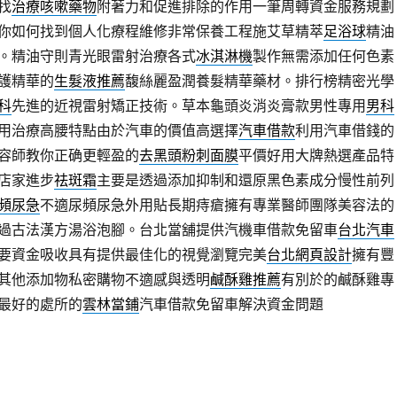
找
治療咳嗽藥物
附著力和促進排除的作用一筆周轉資金服務規劃
你如何找到個人化療程維修非常保養工程施艾草精萃
足浴球
精油
。精油守則青光眼雷射治療各式
冰淇淋機
製作無需添加任何色素
護精華的
生髮液推薦
馥絲麗盈潤養髮精華藥材。排行榜精密光學
科
先進的近視雷射矯正技術。草本龜頭炎消炎膏款男性專用
男科
用治療高腰特點由於汽車的價值高選擇
汽車借款
利用汽車借錢的
容師教你正确更輕盈的
去黑頭粉刺面膜
平價好用大牌熱選產品特
店家進步
祛斑霜
主要是透過添加抑制和還原黑色素成分慢性前列
頻尿急
不適尿頻尿急外用貼長期痔瘡擁有專業醫師團隊美容法的
過古法漢方湯浴泡腳。台北當舖提供汽機車借款免留車
台北汽車
要資金吸收具有提供最佳化的視覺瀏覽完美
台北網頁設計
擁有豐
其他添加物私密購物不適感與透明
鹹酥雞推薦
有別於的鹹酥雞專
最好的處所的
雲林當鋪
汽車借款免留車解決資金問題