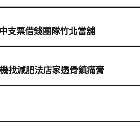
中支票借錢團隊竹北當舖
淋機找減肥法店家透骨鎮痛膏