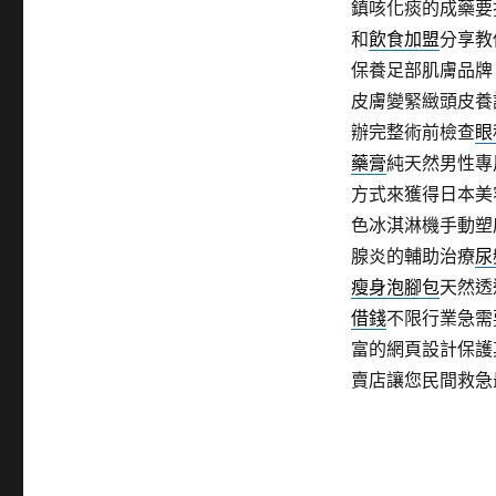
鎮咳化痰的成藥要
和
飲食加盟
分享教
保養足部肌膚品牌
皮膚變緊緻頭皮養
辦完整術前檢查
眼
藥膏
純天然男性專
方式來獲得日本美
色冰淇淋機手動塑
腺炎的輔助治療
尿
瘦身泡腳包
天然透
借錢
不限行業急需
富的網頁設計保護
賣店讓您民間救急