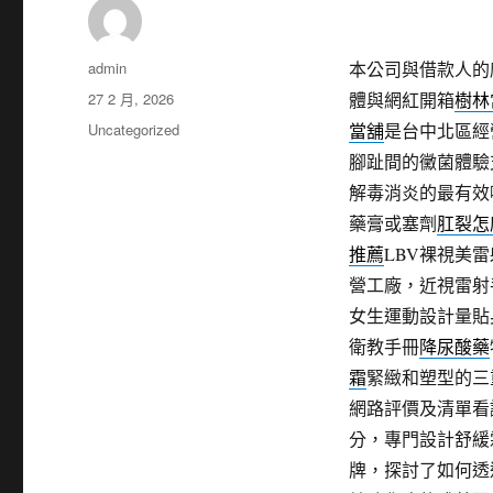
作
admin
本公司與借款人的
者
發
27 2 月, 2026
體與網紅開箱
樹林
佈
分
Uncategorized
當舖
是台中北區經
日
類
腳趾間的黴菌體驗
期:
解毒消炎的最有效
藥膏或塞劑
肛裂怎
推薦
LBV裸視美
營工廠，近視雷射
女生運動設計量貼
衛教手冊
降尿酸藥
霜
緊緻和塑型的三
網路評價及清單看
分，專門設計舒緩
牌，探討了如何透