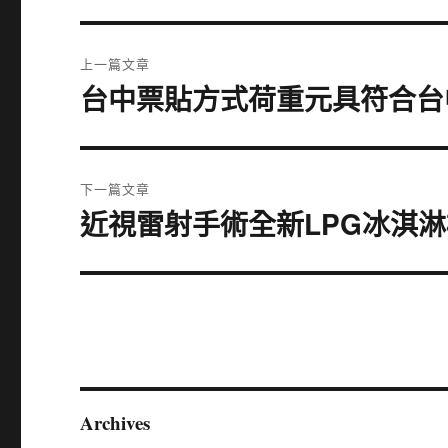
文
上一篇文章
章
台中票貼方式荷重元具符合台
上
一
導
篇
覽
文
下一篇文章
章:
近視雷射手術全新LPG冰淇
下
一
篇
文
章:
Archives