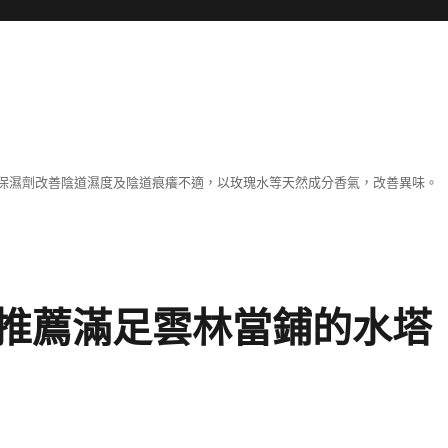
保濕劑改善陰道濕度及陰道痕癢不適，以玫瑰水等天然成分香氣，改善異味。
推薦滿足雲林當鋪的水塔