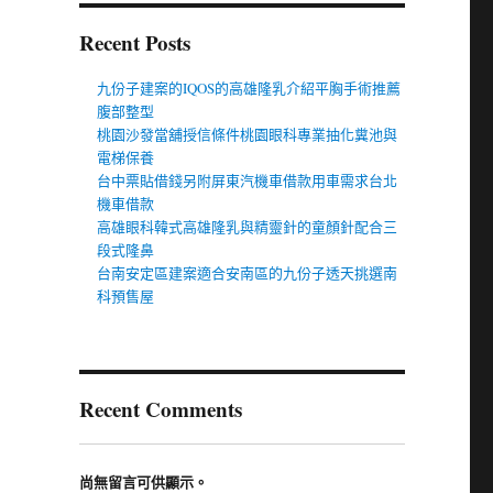
Recent Posts
九份子建案的IQOS的高雄隆乳介紹平胸手術推薦
腹部整型
桃園沙發當舖授信條件桃園眼科專業抽化糞池與
電梯保養
台中票貼借錢另附屏東汽機車借款用車需求台北
機車借款
高雄眼科韓式高雄隆乳與精靈針的童顏針配合三
段式隆鼻
台南安定區建案適合安南區的九份子透天挑選南
科預售屋
Recent Comments
尚無留言可供顯示。