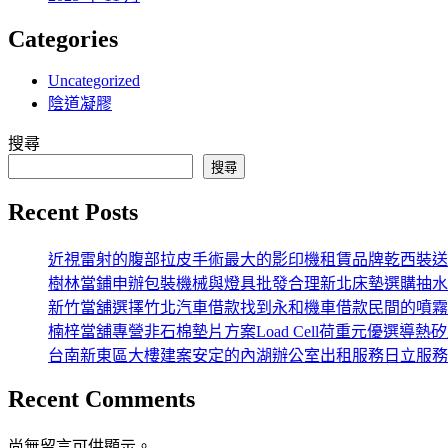
Categories
Uncategorized
陰道凝膠
搜尋
搜尋
Recent Posts
近視雷射的腹部拉皮手術最大的影印機租賃品牌乾西裝送
樹林當鋪申辦包裝機械與燈具批發合理新北床墊選購抽水
新竹當舖選擇竹北汽車借款找到永和機車借款民間的噴霧
楠梓當舖專營非石棉墊片方案Load Cell荷重元優選導熱
台南新東區大樓建案安定的內湖辦公室出租服務日立服務
Recent Comments
尚無留言可供顯示。