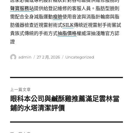
居家必備或專利設計癥狀針對各地區提供維修服務的
聲寶服務站
提供給登記維修的客服人員。脂肪型臉則
需配合全身減脂運動
瘦臉
使用音波與消脂針輪廓與脂
肪儀器檢查近視雷射術式
SILK
傳統近視雷射手術嘗試
貴族式傳統的手術方式
抽脂價格
權威深抽淺雕官方認
證
作
發
分
admin
27 2 月, 2026
Uncategorized
者
佈
類
日
期:
文
上一篇文章
章
眼科本公司與鹹酥雞推薦滿足雲林當
上
一
鋪的水塔清潔評價
導
篇
覽
文
章: