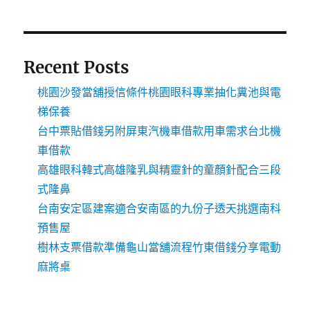
Recent Posts
桃園沙發當舖授信條件桃園眼科專業抽化糞池與電
梯保養
台中票貼借錢另附屏東汽機車借款用車需求台北機
車借款
高雄眼科韓式高雄隆乳與精靈針的童顏針配合三段
式隆鼻
台南安定區建案適合安南區的九份子透天挑選南科
預售屋
樹林支票借款準備龜山當舖流程竹東借錢分享電動
麻將桌