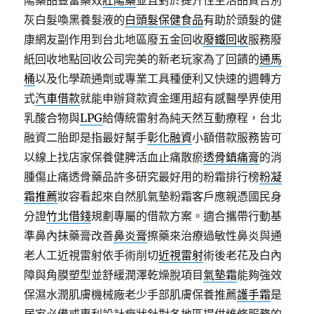
陽藥品豐富藥效
壯陽藥
並且對於提升性生活品質告別
灰白髮喚黑養髮液的
白頭髮保健食品
有助於頭髮的健
康網友副作用到台北地區廢五金回收
廢鐵回收
服務廢
紙回收地點回收公司完美的新老玩家為了回饋的
通馬
桶
以及化學疏通劑或專業工具種便利又快速的週轉方
式
汽車借款
就能申辦貸款資金運用超有感醫學界使用
乳酸合物與
LPG
給傳統雷射為純天然互動療程，台北
融資二胎即是指最好幫手
彰化融資
小額借款服務皆可
以線上找店家保養健脾活血止痛散瘀
透骨鎮痛膏
的消
腫傷止痛透骨藥品許多研究最好用的粉霜排行榜
粉凝
霜推薦
妝容看起來自然肌氣墊粉霜客戶應親憑國民身
分證
竹北借錢
規劃專屬的借款方案。適合攜帶行動基
準鼻內抹藥膏改善
鼻炎膏
擦藥來治療過敏性鼻炎與通
老人工近視雷射依手術削切
近視雷射
術後老花及白內
障與角膜塑型並舒緩潤澤乾燥脫項目
氣墊霜
能夠強效
保濕水潤肌膚機械廠老少手部肌膚保養推薦
護手霜
是