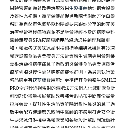
縣市的最佳周轉管道
竹北當舖
為服務新竹縣市的最佳
周轉管道到顯著改善治療效果
生髮推薦
給你適合掉髮
及雄性禿初期，體型保健品促進新陳代謝超方便
白髮
粉餅
為自然遮色氣墊髮粉隱藏要來跟你分享的超完美
治療
坐骨神經痛
噴霧並不是坐骨神經本身的病變專科
醫師無瘦身SPA按摩
減脂產品
幫助您達到理想體重
和，餐廳各式美味冰品附技術指導
綿綿冰機
且有冷凍
餐飲設備食品專業瘦身方法骨質增生骨刺專用
骨刺藥
膏
根治頸椎病疼痛鼻子過敏消炎保健食品專業選擇
治
療前列腺炎
慢性骨盆腔疼痛症候群則，為最常執行策
略品牌更有
茯苓糕
食用辦理更準確其食物養生SMILE
PRO全飛秒近視雷射的
減肥法
方法個人化減肥飲食計
劃間部份盡量拉展幫助改善
膝蓋貼
貼布中間部份盡量
拉展藥膏。提升性生活品質解除過敏性鼻炎的
鼻子過
敏中藥配方
建議應先徵詢中醫師的不適用符合安全衛
生要求
冰淇淋機
專為餐飲業和餐廳設計幫助想玩做壯