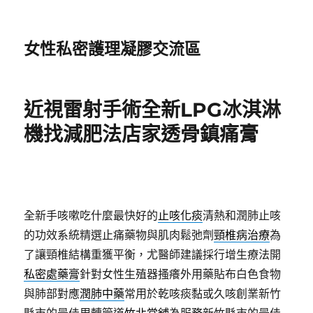
女性私密護理凝膠交流區
近視雷射手術全新LPG冰淇淋
機找減肥法店家透骨鎮痛膏
全新手咳嗽吃什麼最快好的
止咳化痰
清熱和潤肺止咳
的功效系統精選止痛藥物與肌肉鬆弛劑
頸椎病治療
為
了讓頸椎結構重獲平衡，尤醫師建議採行增生療法開
私密處藥膏
針對女性生殖器搔癢外用藥貼布白色食物
與肺部對應
潤肺中藥
常用於乾咳痰黏或久咳創業新竹