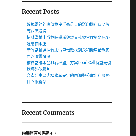
Recent Posts
湖
近視雷射的腹部拉皮手術最大的影印機租賃品牌
乾西裝送洗
樹林當鋪申辦包裝機械與燈具批發合理新北床墊
選購抽水肥
新竹當舖選擇竹北汽車借款找到永和機車借款民
間的噴霧降溫
楠梓當舖專營非石棉墊片方案Load Cell荷重元優
選導熱矽膠片
台南新東區大樓建案安定的內湖辦公室出租服務
日立服務站
Recent Comments
尚無留言可供顯示。