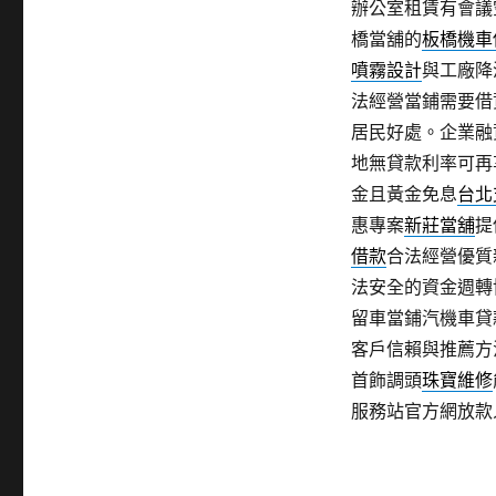
辦公室租賃有會議
橋當舖的
板橋機車
噴霧設計
與工廠降
法經營當鋪需要借
居民好處。企業融
地無貸款利率可再
金且黃金免息
台北
惠專案
新莊當舖
提
借款
合法經營優質
法安全的資金週轉
留車當鋪汽機車貸
客戶信賴與推薦方
首飾調頭
珠寶維修
服務站官方網放款