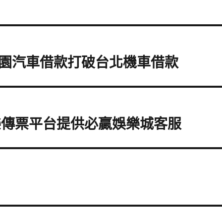
園汽車借款打破台北機車借款
樂傳票平台提供必贏娛樂城客服