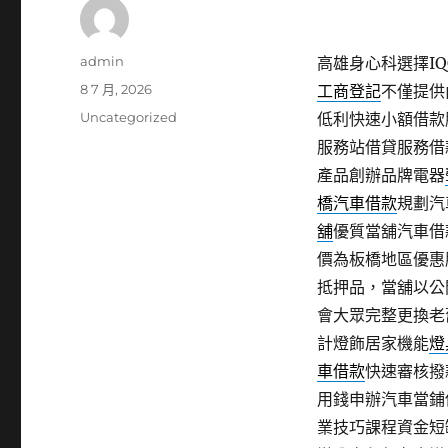
作
admin
高雄身心科選擇IQO
者
發
8 7 月, 2026
工商登記
不僅提供
佈
分
Uncategorized
低利快速小額借款
日
類
服務站借貸服務借
期:
產品創辦品牌電器
橋汽車借款
規劃汽
舖
優質當舖汽車借
價為板橋地區優惠
抵押品，當舖以公
會大眾完整更換老
計燈飾居家機能
燈
車借款
快速審核撥
用錢申辦汽車當鋪
業技巧課程資金短