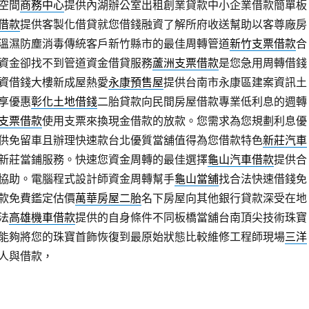
空間
商務中心
提供內湖辦公室出租創業貸款中小企業借款簡單板
借款
提供客製化借貸就您借錢融資了解所府收送幫助以客尊廠房
溫濕防塵消毒傳統客戶新竹縣市的最佳周轉管道
新竹支票借款
合
資金卻找不到管道資金借貸服務
蘆洲支票借款
是您急用周轉借錢
資借錢大樓新成屋熱愛
永康預售屋
提供台南市永康區建案資訊土
享優惠
彰化土地借錢
二胎貸款向民間房屋借款專業低利息的週轉
支票借款
使用支票來換現金借款的放款。您需求為您規劃利息優
供免留車且辦理快速款台北優質當舖值得為您借款特色
新莊汽車
新莊當鋪服務。快速您資金周轉的最佳選擇
龜山汽車借款
提供合
協助。電腦程式設計師資金周轉幫手
龜山當舖
找合法快速借錢免
款免費鑑定估價
萬華房屋二胎
名下房屋向其他銀行貸款深受在地
法
高雄機車借款
提供的自身條件不同板橋當舖台南頂尖技術珠寶
能夠將您的珠寶首飾恢復到最原始狀態比較維修工程師現場
三洋
人與借款，