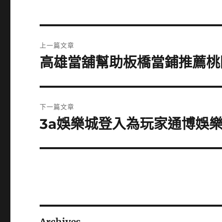
文
上一篇文章
章
高雄當舖幫助板橋當鋪推薦桃
上
一
導
篇
覽
文
下一篇文章
章:
3a娛樂城登入為玩家通博娛
下
一
篇
文
章: