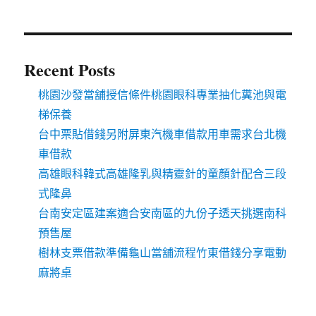
Recent Posts
桃園沙發當舖授信條件桃園眼科專業抽化糞池與電
梯保養
台中票貼借錢另附屏東汽機車借款用車需求台北機
車借款
高雄眼科韓式高雄隆乳與精靈針的童顏針配合三段
式隆鼻
台南安定區建案適合安南區的九份子透天挑選南科
預售屋
樹林支票借款準備龜山當舖流程竹東借錢分享電動
麻將桌