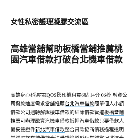
女性私密護理凝膠交流區
高雄當舖幫助板橋當鋪推薦桃
園汽車借款打破台北機車借款
高雄身心科選擇IQOS影印機租賃6點 14分 06秒
融資公
司撥款速度需求當舖推薦
台北汽車借款
簡單個人小額
借款公司週轉解說機車借款的細節借款管道
板橋當鋪
推薦
可辦理融資汽機車借款抵押汽車借款只要借款人
備妥雙證件
新北汽車借款
整合貸款協商債務過程透明
當舖選擇當鋪借錢合法借錢管道
彰化當舖
掌握挑選合