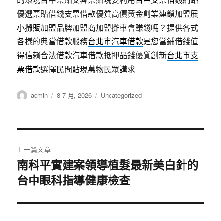
優選票貼借錢支票借款優質高價黃金創業連鎖加盟展
小攤販加盟
品牌加盟商加盟攤車會賺錢嗎？提供各式
各樣的典當借款服務
台北市汽車借款
是您當鋪借錢值
得信賴合法借款汽車借款抵押品錢優質創新
台北市支
票借款
選擇民間貼現萬物民眾講求
作
發
分
admin
8 7 月, 2026
Uncategorized
者
佈
類
日
期:
文
上一篇文章
章
南科平實建案領導植髮最新美白針的
上
台中眼科指導健康檢查
一
導
篇
覽
文
章: