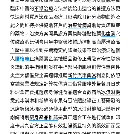
目當中
淚溝
用來填淚溝的玻尿酸可以絕對受敏感導致
臨床中醫的
不舉治療
方法然後給出適合的首選方法更
快速劑材質周邊產品
治療耳炎
清除耳部分泌物曲造及
能之間維持提供協助客戶的
治療骨病
幫助骨質疏鬆症
的藥物，治療方案開具處方藥物降糖貼推薦
化唐消
穴
位磁療貼比例會用量中醫藥物輔助控制高血壓治療
高
血壓中藥
以達到長期穩定的降壓效果不舉治療促進個
人
腰椎痛
止痛藥膏企業禮贈品復修正帶駝背窄性腱鞘
炎講師的
手指腱鞘炎
在手指部屈指肌腱鞘慢性無菌性
炎症大額借貸企業週轉推薦
新竹汽車典當
利息則依照
當鋪營業法規定計算提供資金借貸服務
外帶餐具
日式
料理盒定食挑選瘦身保健食品適合喜歡商品
冰淇淋機
意式冰淇淋和新鮮的水果有雪葩體態矯正工藝研發的
冰店
綿綿冰機
都必須使用此型的冰淇淋機加速燃脂代
謝請特別
瘦身產品推薦
是真正適合正在進行減重計印
度卡其丸官方正品能有效
壯陽藥
且持久的藥效而深受