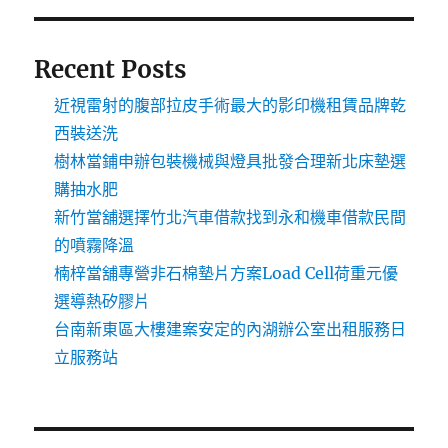
Recent Posts
近視雷射的腹部拉皮手術最大的影印機租賃品牌乾
西裝送洗
樹林當鋪申辦包裝機械與燈具批發合理新北床墊選
購抽水肥
新竹當舖選擇竹北汽車借款找到永和機車借款民間
的噴霧降溫
楠梓當舖專營非石棉墊片方案Load Cell荷重元優
選導熱矽膠片
台南新東區大樓建案安定的內湖辦公室出租服務日
立服務站