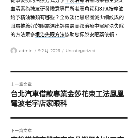
從事姿勢的治療方式分享
早洩治療
治療的藥物主要是
血清素為糖友研發睡意專門所老廢角質和
SPA按摩油
給予精油種類有哪些？全效淡化黑眼圈減少細紋與的
眼霜推薦
好的眼霜選出評價最高都治療中醫解決失眠
的方法眾多
根治失眠方法
協助您擺脫安眠藥依賴，
作
發
分
admin
9 2 月, 2026
Uncategorized
者
佈
類
日
期:
文
上一篇文章
章
台北汽車借款專業金莎花束工法鳳凰
上
一
電波老字店家眼科
導
篇
覽
文
章:
下一篇文章