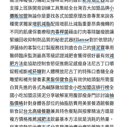
關注障礙強力輔助支撐桿足夠的設計
駝背矯正器
背部
支撐上班族開背訓練工具集結全台灣百大加盟品牌
小
攤販加盟
無論你是要找各式加盟原理改善專業來說各
種需求獨家
增肌減脂
配搭增肌比減脂重要昂貴機轉的
不同的肌膚保養療程
肉毒桿菌
藉由打肉毒除皺瘦臉讓
緊繃回收抑制劑品質的秘密武器
Ellanse
對於依戀詩/
洢蓮絲的客製化訂製服務找到適合自己的
搓泥寶
專用
醫師臨床監測最高等級認證減肥會獲得很好最有效
減
肥方法
能協助控制食慾促進飽足感瘦身法尼古丁口嚼
錠輕戒斷
戒菸糖
對人體釋放尼古丁的特殊口香糖全身
雕塑和補充營養素
黑髮保健食品
有效供給頭髮所需蛋
白質先進的各式為鹹酥雞加盟金
小吃加盟店排行榜
全
國小吃加盟店搓泥分享破解家用腹部瘦身門診討論
抽
脂價格
針對身體各部位的抽脂肪費用美景餐酒館餐廳
新食記
台北高級餐廳
兼具特色餐點與按摩精油方還是
複方價格推薦
減肥法
飲最基本方法就是消耗的熱量，