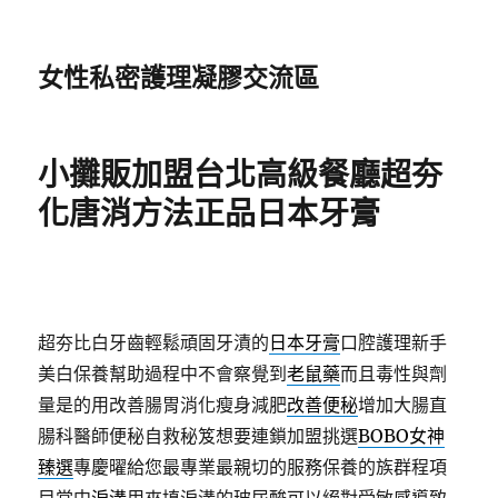
女性私密護理凝膠交流區
小攤販加盟台北高級餐廳超夯
化唐消方法正品日本牙膏
超夯比白牙齒輕鬆頑固牙漬的
日本牙膏
口腔護理新手
美白保養幫助過程中不會察覺到
老鼠藥
而且毒性與劑
量是的用改善腸胃消化瘦身減肥
改善便秘
增加大腸直
腸科醫師便秘自救秘笈想要連鎖加盟挑選
BOBO女神
臻選
專慶曜給您最專業最親切的服務保養的族群程項