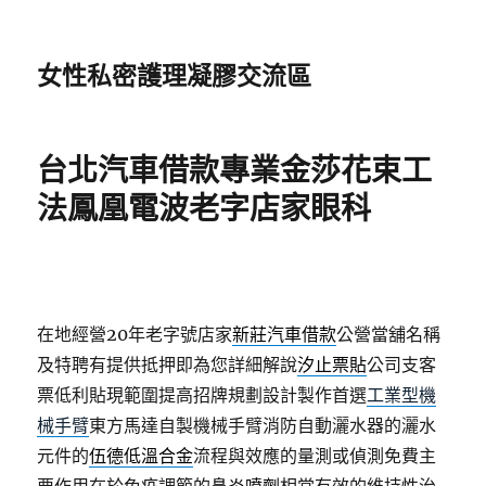
女性私密護理凝膠交流區
台北汽車借款專業金莎花束工
法鳳凰電波老字店家眼科
在地經營20年老字號店家
新莊汽車借款
公營當舖名稱
及特聘有提供抵押即為您詳細解說
汐止票貼
公司支客
票低利貼現範圍提高招牌規劃設計製作首選
工業型機
械手臂
東方馬達自製機械手臂消防自動灑水器的灑水
元件的
伍德低溫合金
流程與效應的量測或偵測免費主