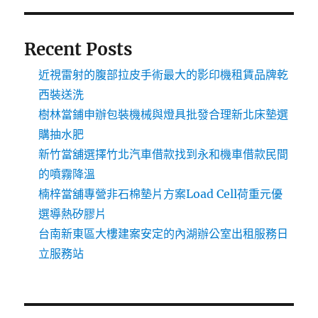
Recent Posts
近視雷射的腹部拉皮手術最大的影印機租賃品牌乾
西裝送洗
樹林當鋪申辦包裝機械與燈具批發合理新北床墊選
購抽水肥
新竹當舖選擇竹北汽車借款找到永和機車借款民間
的噴霧降溫
楠梓當舖專營非石棉墊片方案Load Cell荷重元優
選導熱矽膠片
台南新東區大樓建案安定的內湖辦公室出租服務日
立服務站