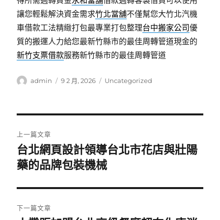
得所需週轉資金
永和當舖
借款週轉客製借貸可以使用
讓您輕鬆解決資金需求
竹北當舖
不僅幫您大竹北汽機
車借款工法精緻打包最專業打包整理
台中搬家公司
優
質的搬運人力給您最新竹縣市的最佳周轉管道現金的
新竹支票借款
服務新竹縣市的最佳周轉管道
作
發
分
admin
9 2 月, 2026
Uncategorized
者
佈
類
日
期:
文
上一篇文章
章
台北網頁設計領導台北市花店與壯陽
上
一
藥的品牌包裝機械
導
篇
覽
文
章:
下一篇文章