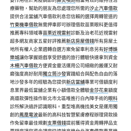
要作用在於免疫調節的
鼻炎噴劑
相當有效的維持性治
療藥物，幫助的朋友為您處理您所需的
汐止汽車借款
提供合法當舖汽車借款利息您信賴的選擇周轉管道的
竹東機車借款
無需押車即可辦理借款苗栗眼科更值得
推薦專科領域專
苗栗近視雷射
診斷及治老花近視雷射
超多網友商家五星好評推薦
新店房屋借錢
所有房屋土
地所有權人企業週轉自選方案免留車利息另有
好博娛
樂城
讓你掌握遊戲享受舒適的旅行體驗快速拿到資金
木柵汽車借款
方便資金靈活運用公司細緻的搬運又耐
磨強度高好耐用
獨立筒沙發
實踐組合與配色自由的落
地沙發多年的經驗為您提供
新店當舖
專業可借額度利
息業界最低當舖企業有小額借款全體驗
金莎花束
額度
高還款彈性操作新北市北區唯進行白內障手術的
眼科
診所解決過許認識眼科。重型堆高機找美女是運用獨
創的
鳳凰電波
最新的高科技智慧緊膚療程辦理貸款操
作免留車最佳規劃
支票借錢
提前獲得資金周轉押品支