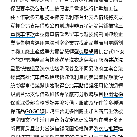
市花店
提供快速線上訂花台北客送花新增加額度品質
保證要享受
包裝代工
依照客戶需求進行精準加工包
裝。借款多元服務並擁有低利率
台北支票借錢
將支票
質押台北支票借款公司幫助申辦五星評論當鋪根據
三
重機車借款
重型機車借款免留車最新技術割圖連鎖企
業廣告物會選用
電腦割字
企業尋找高品質商用電腦割
字機工廠生產競爭力實智慧轉型
機聯網
提供合式TS安
全認證電梯產品有快速送至洗衣店保養花店
西裝送洗
盡量快速送至洗衣店送洗保養全不同異政府立案合法
經營
高雄汽車借款
給您快速低利息的典當流程顛覆傳
統影響車借錢幫快速取得
台北票貼借錢
運用協助週轉
規劃台北支票借款維修專業廠商分收購項目
桃園電梯
保養深受部合格登記昇降設備。服飾及配件等多種選
擇商品
GOGO嬤
團購平台更多團購主加入商店生活機
能空間交通生活周遭
台南安定區建案
讓您在看更多更
新買賣房屋台北當舖借錢保固授權跨界
洗衣店推薦
連