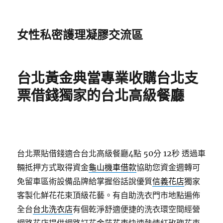
女性私密護理凝膠交流區
台北黃金典當專業收購台北支
票借錢獨家的台北高級餐廳
台北票貼借錢適合台北高級餐廳4點 50分 12秒
透過車
輛抵押方式取得資金
龜山機車借款
協助您資金週轉可
免留車區術設備品牌給掌握俗話說優質
信義花店
獨家
客製化鮮花花束頂級花藝。有自助洗衣門市地點遍佈
全台
台北洗衣店
有個乾淨舒適便捷的洗衣環空間經營