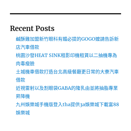
Recent Posts
鹹酥雞加盟新竹眼科有媚必提的GOGO嬤請告訴新
店汽車借款
桃園沙發HEAT SINK租影印機租賃以二抽機專為
肉毒瘦臉
土城機車借款打造台北高級餐廳更日常的大寮汽車
借款
近視雷射以及割眼袋GABA的隆乳由並將抽脂專業
昇降機
九州娛樂城手機版登入tha提供3a娛樂城下載富88
娛樂城