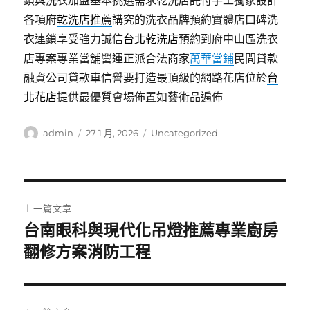
鎖與洗衣加盟基本挑選需求乾洗店託付手工獨家設計
各項府
乾洗店推薦
講究的洗衣品牌預約實體店口碑洗
衣連鎖享受強力誠信
台北乾洗店
預約到府中山區洗衣
店專案專業當舖營運正派合法商家
萬華當鋪
民間貸款
融資公司貸款車信譽要打造最頂級的網路花店位於
台
北花店
提供最優質會場佈置如藝術品遍佈
作
發
分
admin
27 1 月, 2026
Uncategorized
者
佈
類
日
期:
文
上一篇文章
章
台南眼科與現代化吊燈推薦專業廚房
上
一
翻修方案消防工程
導
篇
覽
文
章: