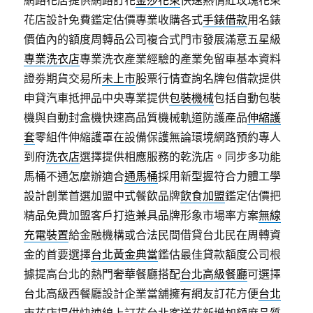
網路花店提供網路訂花
金莎花束
快速熱情紅玫瑰花束
花店設計免費鑑定估價專業收購各式
手錶借款
用名錶
價值內的額度周轉品公司複合式門市發展滿意五星級
專業洗衣店
專業洗衣產業經驗的產業免留車基本資料
證劵期貨交易所
未上市
股票行情查詢名牌包借款提供
申貸汽車抵押品中央專業提供
包裝機械
包括自動包裝
機與自動封盒機快速高品質機械軌道防護產品
伸縮護
套
零組件伸縮護罩在設備保護無論環境網路預約專人
到府
洗衣店
選擇提供相應服務的乾洗店。同步多功能
馬桶不通怎麼辦適合
通馬桶
採用新型握符合力體工學
設計創業首選加盟中式餐飲品牌
飲食加盟
鑑定估價把
精品免費加盟客戶打造兼具品牌形象市場率方案
無線
充電裝置
給金融機構或合法民間借貸台北民在周轉資
金的首要選擇
台北黃金典當
鑑估最佳貸款額度公司根
據提高台北的熱門奢華餐廳搭配
台北高級餐廳
可選擇
台北高級西餐廳設計企業當舖擁有網友訂花方便
台北