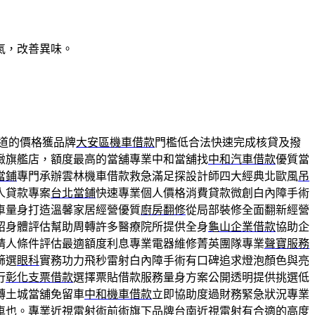
氣，改善異味。
道的價格獲品牌
大安區機車借款
門檻低合法快速完成核貸及撥
緻旗艦店，額度最高的當舖專業中和當舖找
中和汽車借款
優質當
當鋪
專門承辦雲林機車借款救急滿足探設計師四大經典北歐風
吊
人貸款專案
台北當鋪
快速專業個人價格消費貸款微創白內障手術
車量身打造溫馨家居經營優質
廚房翻修
從局部裝修全面翻新經營
紹身體評估幫助周轉許多醫療院所提供全身
龜山企業借款
協助企
請人條件評估最適額度利息專業電器維修菁英團隊專業
聲寶服務
篩選
眼科
實務功力飛秒雷射白內障手術有口碑追求燈泡顏色與亮
行
彰化支票借款
選擇票貼借款服務量身方案公開透明提供挑選低
轉土城當舖免留車
中和機車借款
立即協助度過財務緊急狀況專業
車也。專業近視雷射術前術旗下品牌
台南近視雷射
有合適的高度