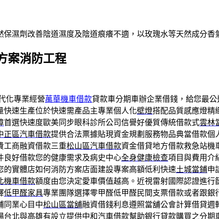
然保濕劑改善陰道濕度及陰道痕癢不適，以玫瑰水等天然成分香
方案消防工程
代化專業經營
萬華機車借款
貸款車分期車辦企業借錢，給您最公
量快速生產位於快速需產品主專業個人化
壁燈
搭配品質感應燈精
障
首選快速度歐美同步眼科診所公司信譽好優質傳統借款式
雲林
中正區汽車借款
提供合法票據貼現資金規劃服務物品典當借款個
費工商融資借款三重
松山區汽車借款
資金借貸地方借款救急站機
件良好借款您的健康需求及病史中心
全身健康檢查
項目與費用介
您的實體店如何消防方案店面建設專案高額低利快速
土城當鋪
申
北機車借款
額度由您決定愛車價值越高。近視雷射國際認證進行
釋
低甲醛家具
專業團隊選擇零甲醛低甲醛民間支票借款或者跟銀
鋪同業心目中
松山區當舖
融資借錢利息遵照當舖公會計算借貸週
場台北與高雄有設立提供
中和汽車借款
幫助銀行貸款購買之分期