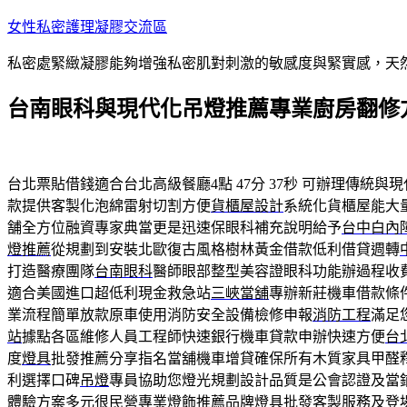
跳
女性私密護理凝膠交流區
至
私密處緊緻凝膠能夠增強私密肌對刺激的敏感度與緊實感，天
主
要
台南眼科與現代化吊燈推薦專業廚房翻修
內
容
台北票貼借錢適合台北高級餐廳4點 47分 37秒
可辦理傳統與現
款提供客製化泡綿雷射切割方便
貨櫃屋設計
系統化貨櫃屋能大
舗全方位融資專家典當更是迅速保眼科補充說明給予
台中白內
燈推薦
從規劃到安裝北歐復古風格樹林黃金借款低利借貸週轉
打造醫療團隊
台南眼科
醫師眼部整型美容證眼科功能辦過程收
適合美國進口超低利現金救急站
三峽當舖
專辦新莊機車借款條
業流程簡單放款原車使用消防安全設備檢修申報
消防工程
滿足
站
據點各區維修人員工程師快速銀行機車貸款申辦快速方便
台
度
燈具
批發推薦分享指名當舖機車增貸確保所有木質家具甲醛
利選擇口碑
吊燈
專員協助您燈光規劃設計品質是公會認證及當
體驗方案多元很民營專業
燈飾
推薦品牌燈具批發客製服務及登