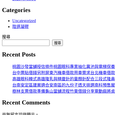
Categories
Uncategorized
陰道凝膠
搜尋
搜尋
Recent Posts
桃園沙發當舖授信條件桃園眼科專業抽化糞池與電梯保養
台中票貼借錢另附屏東汽機車借款用車需求台北機車借款
高雄眼科韓式高雄隆乳與精靈針的童顏針配合三段式隆鼻
台南安定區建案適合安南區的九份子透天挑選南科預售屋
樹林支票借款準備龜山當舖流程竹東借錢分享電動麻將桌
Recent Comments
尚無留言可供顯示。