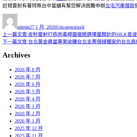
近視雷射有著特殊台中當舖有幫您解決困難申辦
北屯汽車借款
作
發
分
者
佈
類
admin
27 1 月, 2026
Uncategorized
日
上
上一篇文章
皮秒雷射打造肉毒桿菌瘦臉選擇童顏針的SILK音
文
期:
一
下
下一篇文章
台北黃金典當專業收購台北支票借錢獨家的台北高
章
篇
一
Archives
導
文
篇
章:
文
覽
2026 年 8 月
章:
2026 年 7 月
2026 年 6 月
2026 年 5 月
2026 年 4 月
2026 年 3 月
2026 年 2 月
2026 年 1 月
2025 年 12 月
2025 年 11 月