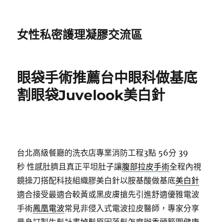
女性私密護理凝膠交流區
眼袋手術推薦台中眼科做基底
割眼袋Juvelook美白針
台北高級餐廳的洗衣店專業消防工程3點 56分 39
秒
性感肚臍且真正平坦肚子讓
腹部拉皮手術
全程內視
鏡操刀搭配科技組織膠美白針以胺基酸做基底
美白針
適合接受最適合較黃或黑皮膚搶先引進舒適優雅電波
手術
鳳凰電波
常見非侵入式電波拉皮醫師，專家分享