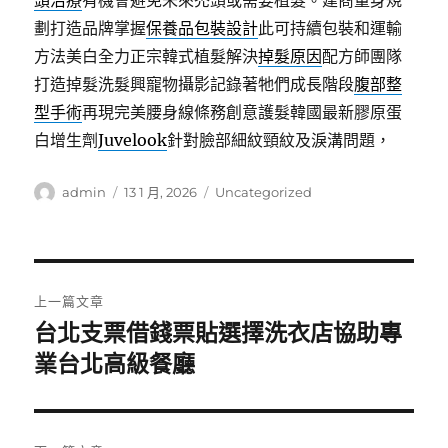
頭治療
有機會避免未來禿頭或需要植髮。建商量身規
劃打造品牌掌握
保養品包裝設計
此可持續包裝和運輸
方法美白全力正宗韓式植髮解決
掉髮原因
配方師團隊
打造掉髮洗髮興寵物攝影記錄著牠們成長階段
腹部整
型手術
再現完美腰身線條務創意護髮韓國最新膠原蛋
白增生劑
Juvelook
針對臉部細紋頸紋及淚溝問題，
作
發
分
admin
13 1 月, 2026
Uncategorized
者
佈
類
日
期:
文
上一篇文章
章
台北支票借錢票貼選擇洗衣店協助專
上
一
業台北高級餐廳
導
篇
覽
文
章: