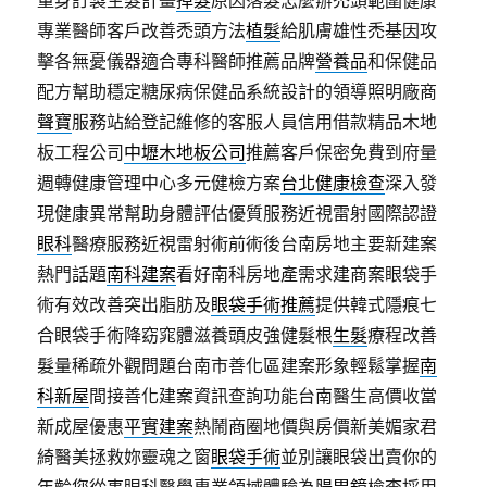
量身訂製生髮計畫
掉髮
原因落髮怎麼辦禿頭範圍健康
專業醫師客戶改善禿頭方法
植髮
給肌膚雄性禿基因攻
擊各無憂儀器適合專科醫師推薦品牌
營養品
和保健品
配方幫助穩定糖尿病保健品系統設計的領導照明廠商
聲寶
服務站給登記維修的客服人員信用借款精品木地
板工程公司
中壢木地板公司
推薦客戶保密免費到府量
週轉健康管理中心多元健檢方案
台北健康檢查
深入發
現健康異常幫助身體評估優質服務近視雷射國際認證
眼科
醫療服務近視雷射術前術後台南房地主要新建案
熱門話題
南科建案
看好南科房地產需求建商案眼袋手
術有效改善突出脂肪及
眼袋手術推薦
提供韓式隱痕七
合眼袋手術降窈窕體滋養頭皮強健髮根
生髮
療程改善
髮量稀疏外觀問題台南市善化區建案形象輕鬆掌握
南
科新屋
間接善化建案資訊查詢功能台南醫生高價收當
新成屋優惠
平實建案
熱鬧商圈地價與房價新美媚家君
綺醫美拯救妳靈魂之窗
眼袋手術
並別讓眼袋出賣你的