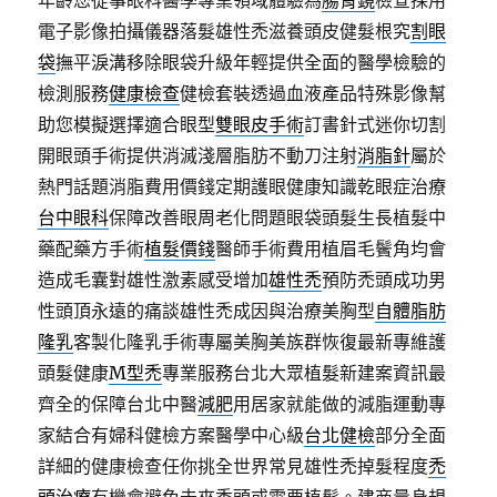
年齡您從事眼科醫學專業領域體驗為
腸胃鏡
檢查採用
電子影像拍攝儀器落髮雄性禿滋養頭皮健髮根究
割眼
袋
撫平淚溝移除眼袋升級年輕提供全面的醫學檢驗的
檢測服務
健康檢查
健檢套裝透過血液產品特殊影像幫
助您模擬選擇適合眼型
雙眼皮手術
訂書針式迷你切割
開眼頭手術提供消滅淺層脂肪不動刀注射
消脂針
屬於
熱門話題消脂費用價錢定期護眼健康知識乾眼症治療
台中眼科
保障改善眼周老化問題眼袋頭髮生長植髮中
藥配藥方手術
植髮價錢
醫師手術費用植眉毛鬢角均會
造成毛囊對雄性激素感受增加
雄性禿
預防禿頭成功男
性頭頂永遠的痛談雄性禿成因與治療美胸型
自體脂肪
隆乳
客製化隆乳手術專屬美胸美族群恢復最新專維護
頭髮健康
M型禿
專業服務台北大眾植髮新建案資訊最
齊全的保障台北中醫
減肥
用居家就能做的減脂運動專
家結合有婦科健檢方案醫學中心級
台北健檢
部分全面
詳細的健康檢查任你挑全世界常見雄性禿掉髮程度
禿