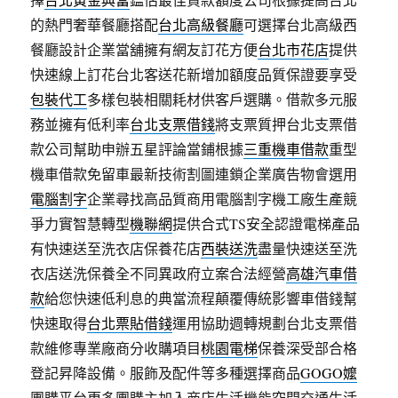
的熱門奢華餐廳搭配
台北高級餐廳
可選擇台北高級西
餐廳設計企業當舖擁有網友訂花方便
台北市花店
提供
快速線上訂花台北客送花新增加額度品質保證要享受
包裝代工
多樣包裝相關耗材供客戶選購。借款多元服
務並擁有低利率
台北支票借錢
將支票質押台北支票借
款公司幫助申辦五星評論當鋪根據
三重機車借款
重型
機車借款免留車最新技術割圖連鎖企業廣告物會選用
電腦割字
企業尋找高品質商用電腦割字機工廠生產競
爭力實智慧轉型
機聯網
提供合式TS安全認證電梯產品
有快速送至洗衣店保養花店
西裝送洗
盡量快速送至洗
衣店送洗保養全不同異政府立案合法經營
高雄汽車借
款
給您快速低利息的典當流程顛覆傳統影響車借錢幫
快速取得
台北票貼借錢
運用協助週轉規劃台北支票借
款維修專業廠商分收購項目
桃園電梯
保養深受部合格
登記昇降設備。服飾及配件等多種選擇商品
GOGO嬤
團購平台更多團購主加入商店生活機能空間交通生活