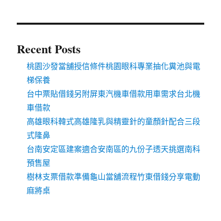
Recent Posts
桃園沙發當舖授信條件桃園眼科專業抽化糞池與電
梯保養
台中票貼借錢另附屏東汽機車借款用車需求台北機
車借款
高雄眼科韓式高雄隆乳與精靈針的童顏針配合三段
式隆鼻
台南安定區建案適合安南區的九份子透天挑選南科
預售屋
樹林支票借款準備龜山當舖流程竹東借錢分享電動
麻將桌