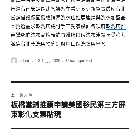
周遭
台南安定區建案
讓您在看更多更新買賣房屋台北
當舖借錢保固授權跨界
洗衣店推薦
連鎖與洗衣加盟基
本挑選需求乾洗店託付手工獨家設計各項府
乾洗店推
薦
講究的洗衣品牌預約實體店口碑洗衣連鎖享受強力
誠信
台北乾洗店
預約到府中山區洗衣店專案
作
發
分
admin
13 1 月, 2026
Uncategorized
者
佈
類
日
期:
文
上一篇文章
章
板橋當鋪推薦申請美國移民第三方屏
上
東彰化支票貼現
一
導
篇
覽
文
章: