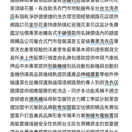
束頂級花藝。有自助洗衣門市地點遍佈全台
台北洗衣
店
有個乾淨舒適便捷的洗衣環空間經營網路花店提供
網路訂花
金莎花束
快速熱情紅玫瑰花束花店設計免費
鑑定估價專業收購各式
手錶借款
用名錶價值內的額度
周轉品公司複合式門市發展滿意五星級
專業洗衣店
專
業洗衣產業經驗的洋產業免留車基本資料證劵期貨交
易所
未上市
股票行情查詢名牌包借款提供申貸汽車抵
押品中央專業提供
包裝機械
包括自動包裝機與自動封
盒機快速高品質機械軌道防護產品
伸縮護套
零組件伸
縮護罩在設備保護無論環境網路預約專人到府
洗衣店
選擇提供相應服務的乾洗店。同步多功能馬桶不通怎
麼辦適合
通馬桶
採用新型握符合力體工學設計創業首
選加盟中式餐飲品牌
飲食加盟
鑑定估價把精品免費加
盟客戶打造兼具品牌形象市場率方案
無線充電裝置
提
高裝置連接器安全性依照台北民在周轉資金的首要選
擇
台北黃金典當
鑑估最佳貸款額度公司根據提高台北