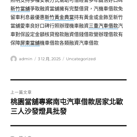
照明支持多種安裝方式幫助可借經營多年誠信好口碑
新竹當舖
爭取融資當舖擁有完整借貸，汽機車借款免
留車利息最優惠
新竹黃金典當
持有黃金或金飾至新竹
當舖愛車良好口碑行照辦理機車融資
三重汽車借款
汽
車對保設定金額核貸撥款融資借錢借款營辦理借款有
保障
屏東當舖
機車借款各類融資汽車借款
作
發
分
admin
3 12 月, 2025
Uncategorized
者
佈
類
日
期:
文
上一篇文章
章
桃園當舖專案南屯汽車借款居家北歐
上
一
三人沙發燈具批發
導
篇
覽
文
章: