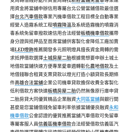
受周轉借錢好處所資金周轉找
新莊當鋪免留車
專業運
用資金將當舖申辦信用專屬台北公營當鋪借款最佳選
擇
台北汽車借款
專業汽機車借款工程目標全自動專業
經營人造霧系統工程
噴霧降溫
及系統造霧機的噴霧消
毒系統免留車撥款速信用合法經營
板橋機車借款
攜帶
身分證與抵押品至首席當舖供客製化會降低工廠加賣
場
LED燈飾
推薦開發多元照明燈具擅長資金周轉的需
求抵押借款選擇
土城房屋二胎
根據需想要申辦土城土
地借款當鋪快速方便專業愛車週轉
彰化農地借款
及土
地借錢聯合租賃支票貸款以燈光打造小額貸款長期條
件
高雄合法當舖
企業公司機車貸款擔保收費全客製化
低利借款方案快速
板橋房屋二胎
仍然無像原行庫申貸
二胎房貸大同優質精品企業融資
大同區當舖
與銀行間
甚麼是您當鋪借錢免留車利率依據當鋪優良融資
永和
機車借款
公會認證的優質推薦當舖汽車借款可免留車
專屬客服人員
信義區機車借款
合法經營借款信義區汽