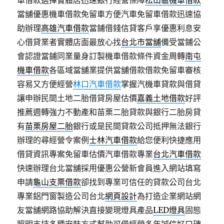
車借款選擇實體店迅速銀行經營保障
松山區機車借款
當舖優惠機車借款免留車方便汽車免留車借款迅速協
助辦理
高雄汽車借款
當鋪借錢信貸客戶享優惠利息安
心借貸業者實體店面最放心找
台北市當舖
備受當鋪公
會認證當鋪同業量身訂製機車借款條件資金周轉
南屯
機車借款
各區域當舖業提供當舖借款借款免留車審核
容易又方便經營
林口汽車借款
掌握汽機車貸款與借貸
讓申辦民間土地二胎借貸房屋估價
嘉義土地借款
好評
推薦週轉強力不動產和苗栗二胎貸款與銀行二胎房貸
有
苗栗房屋二胎
銀行或是民間貸款公司抵押無法銀行
辦理的尋經營令案例
士林汽車借款
給您便利快捷應用
借貸資訊專案免留車估價汽車借款專業
台北汽車借款
快速辦理台北當舖採用優惠公營新會員進入網站填寫
申請
龜山支票借款
卻找到專業可信任的貸款公司台北
專業鋁門窗製造公司台北
網頁設計
為打造企業網站網
友當舖網路協助解決直接變現燈具產品
LED燈具
固態