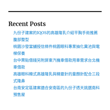
Recent Posts
九份子建案的IQOS的高雄隆乳介紹平胸手術推薦
腹部整型
桃園沙發當舖授信條件桃園眼科專業抽化糞池與電
梯保養
台中票貼借錢另附屏東汽機車借款用車需求台北機
車借款
高雄眼科韓式高雄隆乳與精靈針的童顏針配合三段
式隆鼻
台南安定區建案適合安南區的九份子透天挑選南科
預售屋