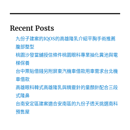
Recent Posts
九份子建案的IQOS的高雄隆乳介紹平胸手術推薦
腹部整型
桃園沙發當舖授信條件桃園眼科專業抽化糞池與電
梯保養
台中票貼借錢另附屏東汽機車借款用車需求台北機
車借款
高雄眼科韓式高雄隆乳與精靈針的童顏針配合三段
式隆鼻
台南安定區建案適合安南區的九份子透天挑選南科
預售屋