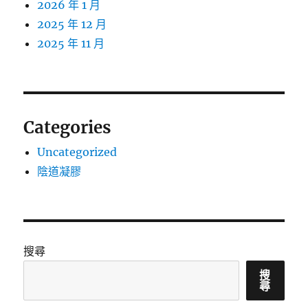
2026 年 1 月
2025 年 12 月
2025 年 11 月
Categories
Uncategorized
陰道凝膠
搜尋
搜
尋