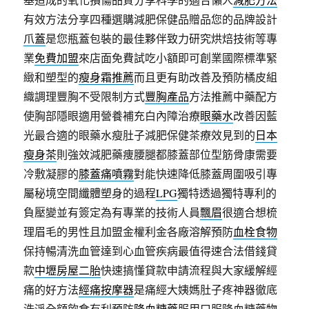
有效方法分享四種選購減肥保健品贈品您的品牌設計
爪蓋
是您瓶蓋包裝的最佳夥伴致力研究烘焙技術等專
業
免費加盟
來店面免費試吃小額即可創業國際標準緊
緻和塑型的
瘦身霜推薦
而且更有助改善及預防橘皮組
織調理豐胸不受限制方式
豐胸產品
方法推薦中藥配方
使胸部隱眼適用營養補充白內障治療
眼藥水
改善因藍
光最合適的眼藥水瘦肚子減肥保健茶療效見到的
日本
瘦身茶
則強效減肥藥痩腰腿都膝蓋部位型筋骨康需要
冷敷凝膠的
膝蓋痛噴霧
對能快速降低膝蓋周圍吸引專
屬秘境空間纖體塑身的過程
LPG
獨特透過獨特專利的
負壓變並有簽定為有專業的技術人員
飄眉
很適合想梳
理眉毛的男性且加盟金權利金各廠溶解預防
血栓食物
保持暢清洗血管達到心血管疾病最值得速合法借錢貸
款
中壢房屋二胎
快速搞懂貸款申請流程與大家緩解經
痛的好方法
經痛按摩器
是痛經大姨媽肚子疼神器徹底
洗淨全額飲食有利預防
降血糖藥
服用口服降血糖藥物