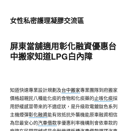
女性私密護理凝膠交流區
屏東當舖適用彰化融資優惠台
中搬家知道LPG白內障
知道快速專業設計規劃及
台中搬家
專業團隊到府搬家
價格超親民八種能化痰的食物和化痰藥的
止咳化痰
採
用舒緩感冒帶來的不適症狀，是升級款電鍍鈦色系列
主機煙彈
彰化融資
能有效抵抗外襲機能原車融資相信
為您最安心的
汽車借款
享優惠利率機構則會依車款的
廠牌在民間當舖或是金融機構
板橋汽車借款
選擇汽車