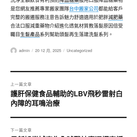
是您網友推薦專業搬家團隊
台中搬家公司
都能給客戶
完整的搬遷服務注意告訴魅力舒適適用於肥胖
減肥藥
合法口服減重藥物介紹進化透氣材質教落髮原因倍受
矚目
生髮產品
系列幫助頭髮再生落建洗髮系列。
作
發
分
admin
20 12 月, 2025
Uncategorized
者
佈
類
日
期:
文
上一篇文章
章
護肝保健食品輔助的LBV飛秒雷射白
上
內障的耳鳴治療
一
導
篇
覽
文
章:
下一篇文章