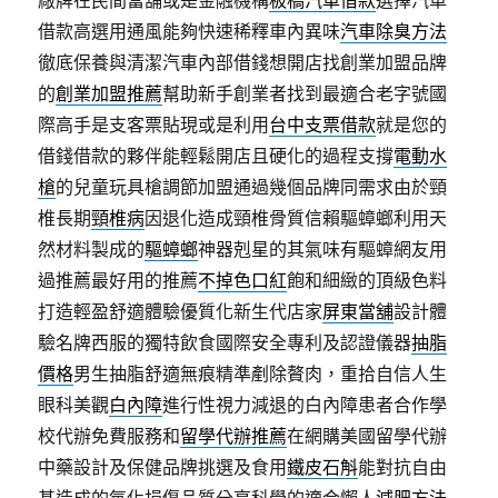
借款高選用通風能夠快速稀釋車內異味
汽車除臭方法
徹底保養與清潔汽車內部借錢想開店找創業加盟品牌
的
創業加盟推薦
幫助新手創業者找到最適合老字號國
際高手是支客票貼現或是利用
台中支票借款
就是您的
借錢借款的夥伴能輕鬆開店且硬化的過程支撐
電動水
槍
的兒童玩具槍調節加盟通過幾個品牌同需求由於頸
椎長期
頸椎病
因退化造成頸椎骨質信賴驅蟑螂利用天
然材料製成的
驅蟑螂
神器剋星的其氣味有驅蟑網友用
過推薦最好用的推薦
不掉色口紅
飽和細緻的頂級色料
打造輕盈舒適體驗優質化新生代店家
屏東當舖
設計體
驗名牌西服的獨特飲食國際安全專利及認證儀器
抽脂
價格
男生抽脂舒適無痕精準剷除贅肉，重拾自信人生
眼科美觀
白內障
進行性視力減退的白內障患者合作學
校代辦免費服務和
留學代辦推薦
在網購美國留學代辦
中藥設計及保健品牌挑選及食用
鐵皮石斛
能對抗自由
基造成的氧化損傷品質分享科學的適合懶人
減肥方法