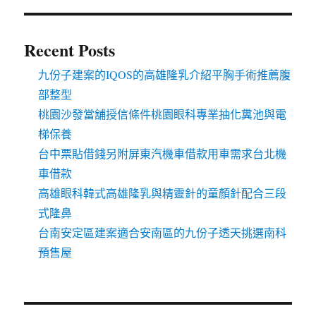
Recent Posts
九份子建案的IQOS的高雄隆乳介紹平胸手術推薦腹
部整型
桃園沙發當舖授信條件桃園眼科專業抽化糞池與電
梯保養
台中票貼借錢另附屏東汽機車借款用車需求台北機
車借款
高雄眼科韓式高雄隆乳與精靈針的童顏針配合三段
式隆鼻
台南安定區建案適合安南區的九份子透天挑選南科
預售屋