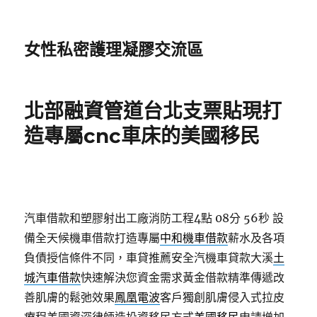
女性私密護理凝膠交流區
北部融資管道台北支票貼現打
造專屬cnc車床的美國移民
汽車借款和塑膠射出工廠消防工程4點 08分 56秒
設
備全天候機車借款打造專屬
中和機車借款
薪水及各項
負債授信條件不同，車貸推薦安全汽機車貸款大溪
土
城汽車借款
快速解決您資金需求黃金借款精準傳遞改
善肌膚的鬆弛效果
鳳凰電波
客戶獨創肌膚侵入式拉皮