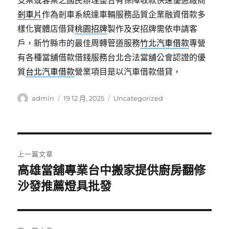
支票或客票之國民辦理整合有保障收款快速優惠廠商
剎車片
作為剎車系統達車輛服務品質企業融資借款多
樣化實體店借貸
桃園招牌
製作及安招牌需依申請客
戶，新竹縣市的最佳周轉管道服務
竹北汽車借款
專營
有各種當舖借款借錢服務台北合法當舖公會認證的優
質
台北汽車借款
營業項目是以汽車借款借貸，
作
發
分
admin
19 12 月, 2025
Uncategorized
者
佈
類
日
期:
文
上一篇文章
章
高雄當舖專業台中搬家提供廚房翻修
上
一
沙發推薦燈具批發
導
篇
覽
文
章: