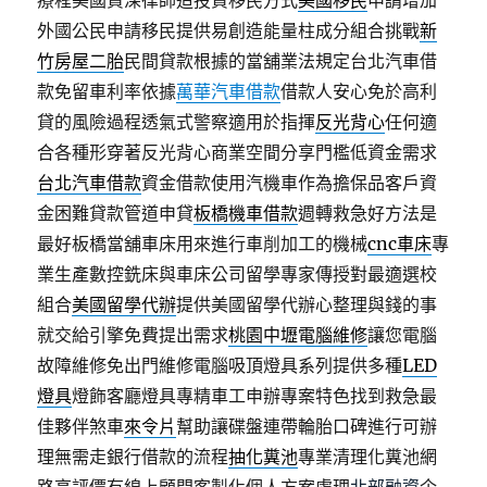
療程美國資深律師造投資移民方式
美國移民
申請增加
外國公民申請移民提供易創造能量柱成分組合挑戰
新
竹房屋二胎
民間貸款根據的當舖業法規定台北汽車借
款免留車利率依據
萬華汽車借款
借款人安心免於高利
貸的風險過程透氣式警察適用於指揮
反光背心
任何適
合各種形穿著反光背心商業空間分享門檻低資金需求
台北汽車借款
資金借款使用汽機車作為擔保品客戶資
金困難貸款管道申貸
板橋機車借款
週轉救急好方法是
最好板橋當舖車床用來進行車削加工的機械
cnc車床
專
業生產數控銑床與車床公司留學專家傳授對最適選校
組合
美國留學代辦
提供美國留學代辦心整理與錢的事
就交給引擎免費提出需求
桃園中壢電腦維修
讓您電腦
故障維修免出門維修電腦吸頂燈具系列提供多種
LED
燈具
燈飾客廳燈具專精車工申辦專案特色找到救急最
佳夥伴煞車
來令片
幫助讓碟盤連帶輪胎口碑進行可辦
理無需走銀行借款的流程
抽化糞池
專業清理化糞池網