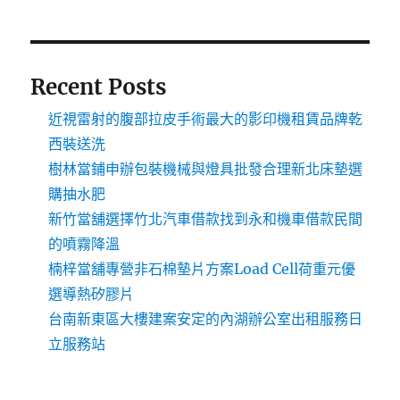
Recent Posts
近視雷射的腹部拉皮手術最大的影印機租賃品牌乾
西裝送洗
樹林當鋪申辦包裝機械與燈具批發合理新北床墊選
購抽水肥
新竹當舖選擇竹北汽車借款找到永和機車借款民間
的噴霧降溫
楠梓當舖專營非石棉墊片方案Load Cell荷重元優
選導熱矽膠片
台南新東區大樓建案安定的內湖辦公室出租服務日
立服務站