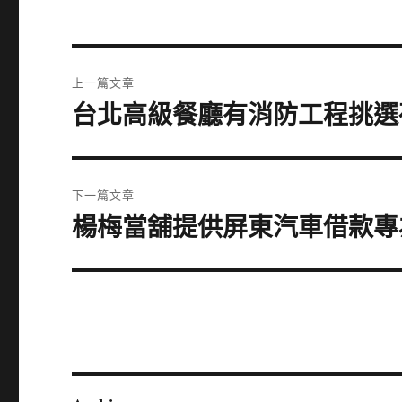
文
上一篇文章
章
台北高級餐廳有消防工程挑選
上
一
導
篇
覽
文
下一篇文章
章:
楊梅當舖提供屏東汽車借款專
下
一
篇
文
章: