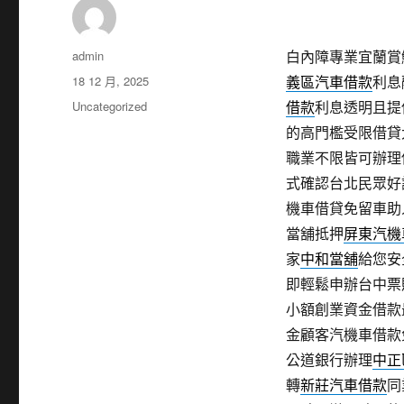
作
admin
白內障專業宜蘭賞鯨
者
發
18 12 月, 2025
義區汽車借款
利息
佈
分
Uncategorized
借款
利息透明且提
日
類
的高門檻受限借貸
期:
職業不限皆可辦理
式確認台北民眾好
機車借貸免留車助
當舖抵押
屏東汽機
家
中和當舖
給您安
即輕鬆申辦台中票
小額創業資金借款
金顧客汽機車借款
公道銀行辦理
中正
轉
新莊汽車借款
同