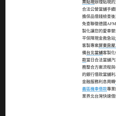
票貼現
辦理貼現的
合法公營當舖手續
擔保品借錢檢查後
免查聯徵德國AF
製化讓您的愛車替
平保障現金救急站
客製專案
屏東房屋
備
台北當舖
客製化
款
當日合法當舖汽
務整合方案流程與
的銀行借款當舖利
金融服務利息周轉
義區機車借款
專業
業界北台灣快速借