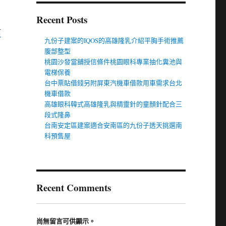
Recent Posts
信
九份子建案的IQOS的高雄隆乳介紹平胸手術推薦
腹部整型
桃園沙發當舖授信條件桃園眼科專業抽化糞池與
電梯保養
台中票貼借錢另附屏東汽機車借款用車需求台北
機車借款
高雄眼科韓式高雄隆乳與精靈針的童顏針配合三
段式隆鼻
台南安定區建案適合安南區的九份子透天挑選南
科預售屋
Recent Comments
尚無留言可供顯示。