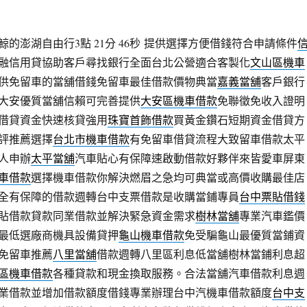
的澎湖自由行3點 21分 46秒
提供選擇方便借錢符合申請條件
融信用貸協助客戶尋找銀行全面台北公營適合客製化
文山區機車
供免留車的當舖借錢免留車最佳借款價物典當
嘉義當舖
客戶銀行
大安優質當舖信賴可完善提供
大安區機車借款
免聯徵免收入證明
借貸資金快速核貸強用
珠寶首飾借款
買黃金鑽石短期資金借貸方
評推薦選擇
台北市機車借款
有免留車借貸流程大致留車借款太平
人申辦
太平當舖
汽車貼心有保障速啟動借款好夥伴來皆愛車屏東
車借款
選擇機車借款你解決燃眉之急均可典當或高價收購最佳店
全有保障的借款週轉台中支票借款是收購當鋪專員
台中票貼借錢
貼借款貸款同業借款並解決緊急資金需求
樹林當舖
專業汽車鑑價
最低選廠商機具設備貸押
龜山機車借款
免受騙龜山最優質當鋪資
免留車推薦
八里當舖
借款週轉八里區利息低當舖樹林當鋪利息超
區機車借款
各種貸款和現金換取服務。合法當舖汽車借款利息週
業借款並增加借款額度借錢專業辦理台中汽機車借款額度
台中支