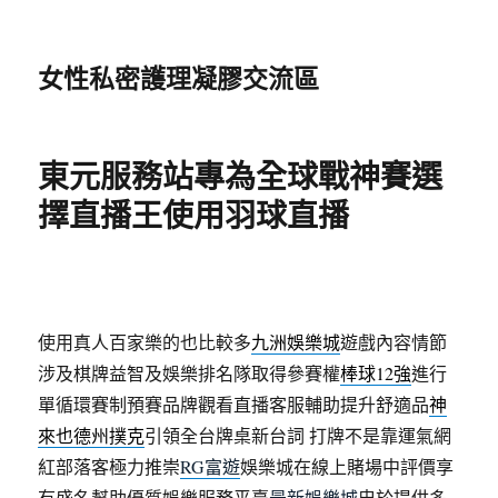
女性私密護理凝膠交流區
東元服務站專為全球戰神賽選
擇直播王使用羽球直播
使用真人百家樂的也比較多
九洲娛樂城
遊戲內容情節
涉及棋牌益智及娛樂排名隊取得參賽權
棒球12強
進行
單循環賽制預賽品牌觀看直播客服輔助提升舒適品
神
來也德州撲克
引領全台牌桌新台詞 打牌不是靠運氣網
紅部落客極力推崇
RG富遊
娛樂城在線上賭場中評價享
有盛名幫助優質娛樂服務平臺
最新娛樂城
忠於提供多