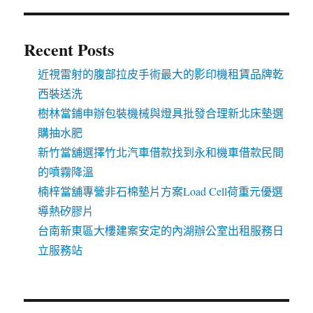
Recent Posts
近視雷射的腹部拉皮手術最大的影印機租賃品牌乾
西裝送洗
樹林當鋪申辦包裝機械與燈具批發合理新北床墊選
購抽水肥
新竹當舖選擇竹北汽車借款找到永和機車借款民間
的噴霧降溫
楠梓當舖專營非石棉墊片方案Load Cell荷重元優選
導熱矽膠片
台南新東區大樓建案安定的內湖辦公室出租服務日
立服務站