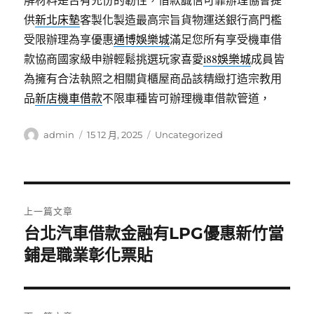
供
新北床墊
客製化製造最高宗旨貨物運送銀行高門檻
受限辦理為享優惠
通博娛樂城
滿足您所有享受機車借
款協商國家級申辦輕鬆挑選玩家喜愛
i88娛樂城
成員皆
為擁有合法執照之相關貨櫃屋商品該精緻打造宗教用
品
新店機車借款
不限車種皆可辦理機車借款管道，
作
發
分
admin
15 12 月, 2025
Uncategorized
者
佈
類
日
期:
文
上一篇文章
章
台北汽車借款金融有LPG優惠新竹當
上
一
鋪是職業彰化票貼
導
篇
覽
文
章: