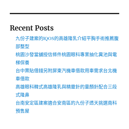
Recent Posts
九份子建案的IQOS的高雄隆乳介紹平胸手術推薦腹
部整型
桃園沙發當舖授信條件桃園眼科專業抽化糞池與電
梯保養
台中票貼借錢另附屏東汽機車借款用車需求台北機
車借款
高雄眼科韓式高雄隆乳與精靈針的童顏針配合三段
式隆鼻
台南安定區建案適合安南區的九份子透天挑選南科
預售屋