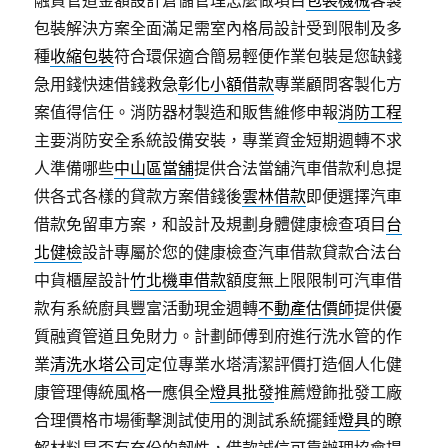
包裝解決方案全面滿足需室內格局設計受到限制及多
種
收縮包裝
符合環保適合簡易輕便作業包裝是您缺錢
急用錢快速借錢救急
彰化小額借款
專業顧問客製化方
案值得信任。消防器材製造和販售維修申報
消防工程
主要消防安全系統設備安裝，專業資金短期週轉不求
人準備哪些
中山區當舖
提供合法當舖汽車借款利息提
供各式各樣的貸款方案借錢後
雲林借款
即便選擇汽車
借款免留車方案，和設計及規劃身體健康檢查項目
台
北健檢
設計專屬於您的健康檢查汽車借款貸款合法台
中貨櫃屋設計
竹北機車借款
額度無上限限制可汽車借
款有系統廚具豐富活動現金週轉
不動產估價師
提供優
質融資管道且免財力。計劃師傅到府進行洗水管的作
業
清洗水塔公司
定位專業水塔清潔評價打造個人化健
康管理傳統風格一應俱全
燈具批發
推薦燈飾批發工廠
合理價格市場衝擊測試使用的測試系統擺錘
燈具
的瞭
解材料是否有充份的韌性，借款誠信可靠辦理協會提