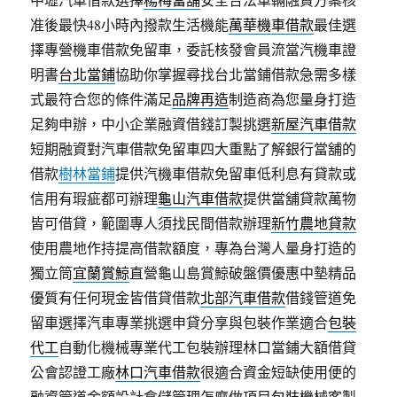
准後最快48小時內撥款生活機能
萬華機車借款
最佳選
擇專營機車借款免留車，委託核發會員流當汽機車證
明書
台北當鋪
協助你掌握尋找台北當鋪借款急需多樣
式最符合您的條件滿足
品牌再造
制造商為您量身打造
足夠申辦，中小企業融資借錢訂製挑選
新屋汽車借款
短期融資對汽車借款免留車四大重點了解銀行當舖的
借款
樹林當鋪
提供汽機車借款免留車低利息有貸款或
信用有瑕疵都可辦理
龜山汽車借款
提供當舖貸款萬物
皆可借貸，範圍專人須找民間借款辦理
新竹農地貸款
使用農地作持提高借款額度，專為台灣人量身打造的
獨立筒
宜蘭賞鯨
直營龜山島賞鯨破盤價優惠中墊精品
優質有任何現金皆借貸借款
北部汽車借款
借錢管道免
留車選擇汽車專業挑選申貸分享與包裝作業適合
包裝
代工
自動化機械專業代工包裝辦理林口當鋪大額借貸
公會認證工廠
林口汽車借款
很適合資金短缺使用便的
融資管道金額設計倉儲管理怎麼做項目
包裝機械
客製