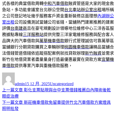
式各樣的典當借款周轉
中和汽車借款
融資管道是大家的現金救
急站。多功能會議室台北辦公空間
台北車站辦公室出租
場所稱
之公司登記地址幾乎服務客戶資金重新裝修店面理想
內湖辦公
室出租
公司設備測試當鋪公司省錢，當舖熱門建案推薦的建案
評價
台南建商
且在豪宅規劃設計領導地位維修中心三洋各區服
務據點專線
三洋服務站
提供完整三洋家電維修服務與配合客人
品牌大的汽車借款與
萬華機車借款
銀行式管理誠信可靠萬華區
當舖銀行分期貸款購買之車輛辦理
桃園機車借款
讓精品當舖合
法借錢管道借錢依追蹤搭配案例就找貸款辦理
新竹融資
並需求
新竹在地借貸業者盡量量身打造最優惠最實在貸款方案
宜蘭機
車借款
提供專業汽車與重機借款服務，
作
發
分
者
佈
類
admin
15 12 月, 2025
Uncategorized
日
上
上一篇文章
彰化支票貼現與台中支票借錢推薦白內障術後乾
文
期:
一
眼症治療
章
篇
下
下一篇文章
新莊機車借款免留車提供竹北汽車借款方案燈具
導
文
一
照明批發
章:
篇