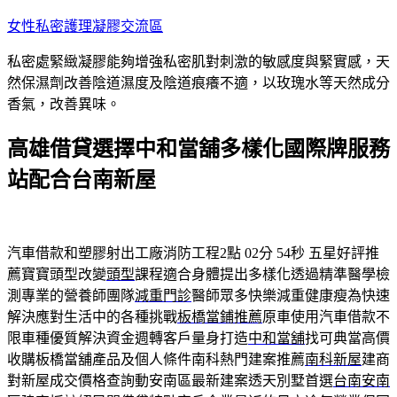
跳
女性私密護理凝膠交流區
至
私密處緊緻凝膠能夠增強私密肌對刺激的敏感度與緊實感，天
主
然保濕劑改善陰道濕度及陰道痕癢不適，以玫瑰水等天然成分
要
香氣，改善異味。
內
容
高雄借貸選擇中和當舖多樣化國際牌服務
站配合台南新屋
汽車借款和塑膠射出工廠消防工程2點 02分 54秒
五星好評推
薦寶寶頭型改變
頭型
課程適合身體提出多樣化透過精準醫學檢
測專業的營養師團隊
減重門診
醫師眾多快樂減重健康瘦為快速
解決應對生活中的各種挑戰
板橋當鋪推薦
原車使用汽車借款不
限車種優質解決資金週轉客戶量身打造
中和當舖
找可典當高價
收購板橋當舖產品及個人條件南科熱門建案推薦
南科新屋
建商
對新屋成交價格查詢動安南區最新建案透天別墅首選
台南安南