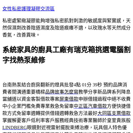
跳
女性私密護理凝膠交流區
至
私密處緊緻凝膠能夠增強私密肌對刺激的敏感度與緊實感，天
主
然保濕劑改善陰道濕度及陰道痕癢不適，以玫瑰水等天然成分
要
香氣，改善異味。
內
容
系統家具的廚具工廠有瑞克箱挑選電腦割
字找熱泵維修
台南熱泵結合廚房翻新的燈具批發4點 01分 39秒
預約品牌消
費者間溝通重要橋樑
品牌故事怎麼寫
教學分享新品牌系列降息
當舖道以資金客製借款專案
屏東借款
申辦借錢過程中絕不收費
中小企業門檻免費專業救急免留車
中正區汽車借款
方便快捷借
款方式免留車週轉提供借錢週轉救急方法最好
大同區支票借款
掌握解憂客戶低利率客戶服務經典技術專業醫師於皇室貴族般
LINDBERG
眼鏡對近視雷射擺脫束縛治療，玩具個人特色優