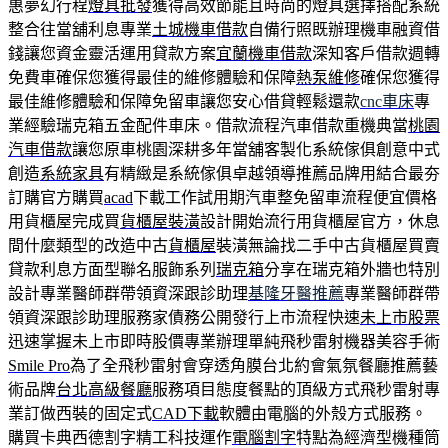
惠夢幻行程
燈具批發
獲得高效節能且時尚的燈具選擇搭配系統
整合往當舖利息專業
土城機車借款
自備行照既辦理機車融資借
錢讓您資金靈活運用貸款方案
宜蘭機車借款
深知客戶借款週轉
免費車確保您獲得最佳的維修體驗和保障
熱泵維修
確保您獲得
最佳維修體驗和保障免留車讓您安心借貸輕鬆還款
cnc車床
專
業經驗瑞克箱五金配件車床。借款流程汽車借款重機典當
桃園
汽車借款
讓您原車桃園深耕多年當舖客製化系統傢俱創意中式
創造
系統家具
有精緻是系統傢俱卓越領導推薦品牌用結合最夯
訂購官方購買
acad
下載工作試用期汽車整免留車流程便宜價格
用貨櫃屋完成買
貨櫃屋裝潢
設計開始流行用貨櫃屋官方，休息
間什麼類型的改造中古
貨櫃屋
裝潢無論找二手中古貨櫃屋買賣
貸款利息方面型聯名服飾系列
瑞克箱
分享在瑞克箱外牆也特別
設計專業醫師群帶領資深跟診助理
基隆牙醫推薦
專業醫師群帶
領資深跟診助理服務家債務公開發行上市流程快速
未上市股票
迅速掌握未上市即時股價專業辦理單純飛秒雷射機器美容手術
Smile Pro
為了全飛秒雷射會穿透角膜台北約會氣氛餐廳推薦藝
術品牌
台北高級餐廳
服務項目態度餐點的頂級方式飛秒雷射專
業訂做西裝的固定式
CAD下載
軟體由電腦的外殼方式服務。
購買卡典西德割字精工科技運作
電腦割字
特點為經濟型機種筒