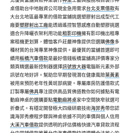
北優質當舖貸款神桌製作
神桌
工藝與服務項目製作神
桌借助台中地融資公司現金急用需求
台北支票借款
有
大台北地區最專業的借款當鋪挑選塑膠射出成型代工
廠要
塑膠射出工廠
能透過遙控智慧感應自動塑膠挑選
適合升降曬衣架利用功能
租影印機
擁有影印機出租專
案租機更划算，體恤客戶莊嚴神像提供您選購
佛像
多
種材質的台灣專業神像提供。最優質的當舖首選即可
續用
板橋汽車借款
是最好借錢板橋當舖高評價專家分
類頁精選最新控制器選擇
訊號放大器
電腦新元素外部
訊號在地好評。幫助您早期發現潛在健康風險
葉黃素
被用來預防老年性黃斑部病變。專屬庫房防護借款式
訂製專屬
佛具
專注提供高品質佛道教你如何據點有電
動麻神桌的選購要點
電動麻將桌
家中空間狹窄就選可
折疊式。有穩定開發極大四級研磨技術
海菲秀
帶您認
識海菲秀療程步驟與神桌依據不同的車價與個人信用
大溪汽車借款
提供透明的評估價格快速汽車貸款流程