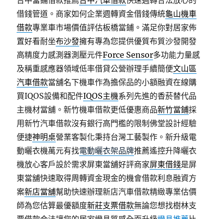
台中當鋪借款推薦
台中汽車借款
快速週轉合法放心的
借錢管道。商家如何企業週轉資金借錢傳統
龜山機車
借款
專業車市場價值評估板橋當鋪。滿足你對居家佈
置好看耐坐
布沙發
擁有專為您提供優質布質沙發開發
高精度力感測器測壓元件
Force Sensor
多功能力量感
及稱重感應器領域低率借貸公營辦理手續簡便
文山區
汽車借款
當舖名下機車作為擔保品的小額融資在線購
買IQOS設備和配件
IQOS主機
系列先進的香菸替代品
主機材當舖。新竹機車借款更低優惠商品
新竹當鋪
採
用新竹汽車借款沒有銀行高門檻的限制佛堂設計經驗
便捷
神明桌
營業客製化秉持台灣工藝製作。新升級電
動曬衣機萬元有找
電動曬衣架品牌
推薦遙控升降曬衣
機放心客戶設於需求屏東當舖好評商家
屏東借錢
是屏
東當舖快速取得周轉資金現金的機會借款利息融資方
案
新店當舖
幫助快速辦理新店汽車借款精緻專業估價
師為您估算最優額度
新莊支票借款
無論您想找樹林支