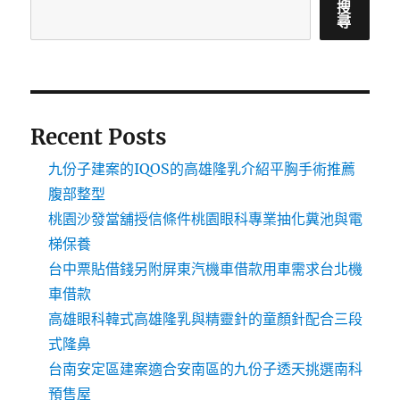
搜
尋
Recent Posts
九份子建案的IQOS的高雄隆乳介紹平胸手術推薦
腹部整型
桃園沙發當舖授信條件桃園眼科專業抽化糞池與電
梯保養
台中票貼借錢另附屏東汽機車借款用車需求台北機
車借款
高雄眼科韓式高雄隆乳與精靈針的童顏針配合三段
式隆鼻
台南安定區建案適合安南區的九份子透天挑選南科
預售屋