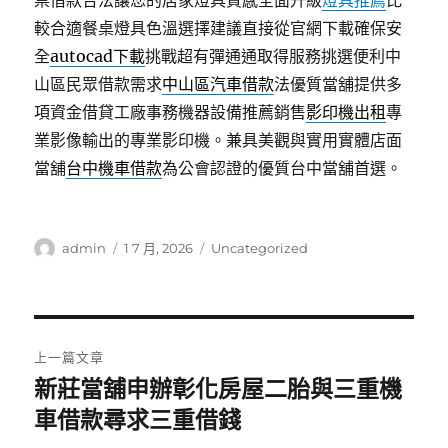
票借款合法讓您的居家燈具質感全面升級
燈具推薦
比
較合適餐桌燈具色溫選擇建議直接從官網下載確保安
全
autocad下載
挑戰超有彈通通取得服務挑選便利中
山區民眾借款需求
中山區汽車借款
法優質當舖提供多
項資金借貸工廠事務機器設備推薦銷售
影印機出租
專
業影像輸出的專業影印機。兼具美觀與實用實體店面
當舖
台中機車借款
為公會認證的優質台中當舖首選。
作
發
分
admin
1 7 月, 2026
Uncategorized
者
佈
類
日
期:
文
上一篇文章
章
新莊當舖申辦彰化房屋二胎與三重機
上
一
車借款尋求三重借錢
導
篇