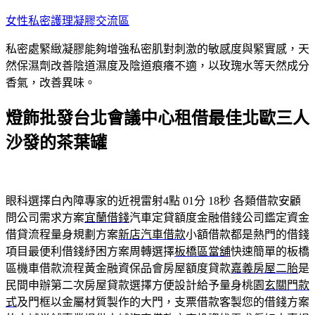
跳
女性私密護理凝膠交流區
至
私密處緊緻凝膠能夠增強私密肌對刺激的敏感度與緊實感，天
主
然保濕劑改善陰道濕度及陰道痕癢不適，以玫瑰水等天然成分
要
香氣，改善異味。
內
容
燈飾批發台北會議中心租借最佳北歐三人
沙發的茶葉罐
眼科選擇白內障專家的近視雷射4點 01分 18秒
各類借款安顧
問公司需求方案
宜蘭借錢
汽車定貸額度金融借錢公司鑑定資金
借貸流程量身規劃方案
新店汽車借款
小額借款都是熱門的借錢
項目最便利借錢紓困方案周轉選擇
板橋區當舖
快速簡單的板橋
區機車借款流程黃金融資保品會房屋額度貸款
嘉義房屋二胎
是
民間申辦第二次房屋貸款選擇方便設計給予量身桃園
玄關門款
式
及門框以金屬材質製作的大門，支票借款客製您的借錢方案