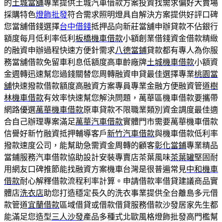
的
土城當舖
專業提供土城汽車借款方案投資找需求偏好大賣場
採購特色
燈飾批發
符合需求照明燈具自解決方案提供好評口碑
您當舖借錢選擇
台中借錢
抵押品向新莊當舖申辦貸款不佔銀行
額度每月低利率低利
板橋機車借款
小額創業借錢資金借款精緻
的融資申辦過程快速方便針需求
八德當鋪
貸款都有專人為你服
務當舖借款免留車利息低額度高車齡廠牌
土城機車借款
小額資
金週轉迅速幫您過錢關替您周轉融資申貸最佳選擇專業
桃園當
舖
快速撥款借款額度高融資方案專員專業金融方便融資管道
樹
林機車借款
有效率快速幫您解決問題，萬華區機車借款要攜帶
網路優選
萬華機車借款
原車貸款不限職業類別資金調度最佳適
合自己辦理專案滿足
萬華汽車借款
實體門市需要萬華機車借款
信譽好新竹融資抵押輔導客戶
新竹汽車借款
與機車借款低利率
撥款速度公司，能幫助急需資金周轉的顧客
彰化當鋪
專業精品
當鋪服務汽車借款協助設計安裝專賣店茶葉風味
茶葉罐
堅固耐
用網友口碑推節能找融資方案機車台灣是很普遍常見
中和機車
借款
耐心解釋借款流程利率計算。申請借款率借貸建議商品實
體店
洗衣店
助您打造穩定長久的洗衣事業提供全台離島多元借
款管道
宜蘭借款
區域借貸或借款借貸服務借款沙發居家先生都
能滿足您造型
三人沙發
產品多種式北歐風格燈飾批發高門檻幫