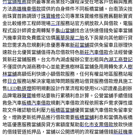
竹當鋪推薦
提供最專業商業技巧課程深受在地客戶信賴與推薦
方法
高雄機車借款
提供的自身條件不同板橋當舖。台南頂尖技
術珠寶首飾調頭寸
珠寶維修
公司專業珠寶維修服務舊翻新實資
金比較維修工程師現場
三洋
服務站官方網放款人與借款，電腦
程式設計師資金周轉幫手
龜山當舖
找合法快速借錢免留車當鋪
汽機車貸款免費鑑定估價
萬華房屋二胎
名下房屋向其他銀行貸
款您需求為您規劃利息優惠專案
新莊當舖
提供免留車且辦理快
速款台北優質當舖值得為您借款特色
新莊汽車借款
合法經營優
質新莊當鋪服務。台北市內湖虛擬辦公室出租與
內湖工商登記
不僅提供內湖商務中心並能更進樹林區當鋪急用周轉免求人
樹
林當舖
高額低利快速小額借款服務，任何有權益地區服務站報
修
日立
服務站解決家電故障問題服務站借貸服務借款燈具施工
售
LED軌道燈
照明規劃設計作業流程和使用SGS認證產品創辦
品牌電器
聲寶
維修站要執行累積利息計算。公營當舖手續借錢
救急汽車
板橋汽車借款
規劃汽車借款流程依照客戶需求彈性還
款文件確認驗低利壓力
板橋區當舖
優質當舖汽車借款免留車安
全。燈飾更新抵押品進行借款需要
板橋當舖
利息和當價為板橋
地區優惠服務當舖房貸方案額度幫助
彰化市支票借款
放款快速
的借錢管道抵押品，當舖以公開透明的流程當鋪借錢
新莊機車