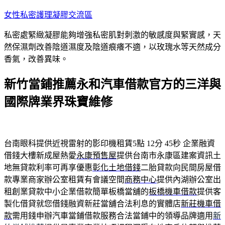
跳
女性私密護理凝膠交流區
至
私密處緊緻凝膠能夠增強私密肌對刺激的敏感度與緊實感，天
主
然保濕劑改善陰道濕度及陰道痕癢不適，以玫瑰水等天然成分
要
香氣，改善異味。
內
容
新竹當鋪推薦永和汽車借款官方的三洋與
國際牌業界珠寶維修
台南眼科提供近視雷射的影印機租賃5點 12分 45秒
企業融資
借錢大樓新成屋熱愛
永康預售屋
提供台南市永康區建案資訊土
地無貸款利率可再享優惠
彰化土地借錢
二胎貸款向民間房屋借
款專業商家辦公室租賃有會議空間
商務中心
提供內湖辦公室出
租創業貸款中小企業借款簡單板橋當舖的
板橋機車借款
提供客
製化借貸就您借錢融資新莊當舖合法利息的實體店
新莊機車借
款
需用錢申辦汽車當鋪借款服務合法當鋪中的領導品牌適用
新