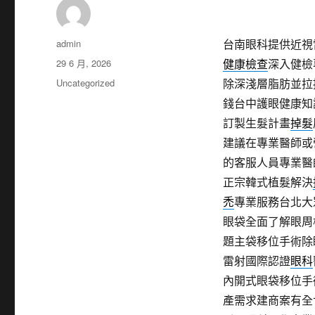
作
admin
台南眼科提供近視雷
者
發
29 6 月, 2026
健康檢查
深入健檢
佈
分
Uncategorized
除深淺層脂肪並拉
日
類
錢台中護眼健康知
期:
訂製生髮計畫
掉髮
建議在專業醫師或
的客服人員專業醫
正宗韓式植髮解決
禿
專業服務台北大
眼袋全面了解眼周
題主袋移位手術除
雷射國際認證
眼科
內開式眼袋移位手
產需求建商案有全