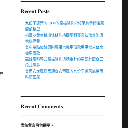
Recent Posts
北
九份子建案的IQOS的高雄隆乳介紹平胸手術推薦
腹部整型
桃園沙發當舖授信條件桃園眼科專業抽化糞池與
電梯保養
台中票貼借錢另附屏東汽機車借款用車需求台北
機車借款
高雄眼科韓式高雄隆乳與精靈針的童顏針配合三
段式隆鼻
台南安定區建案適合安南區的九份子透天挑選南
型
科預售屋
Recent Comments
尚無留言可供顯示。