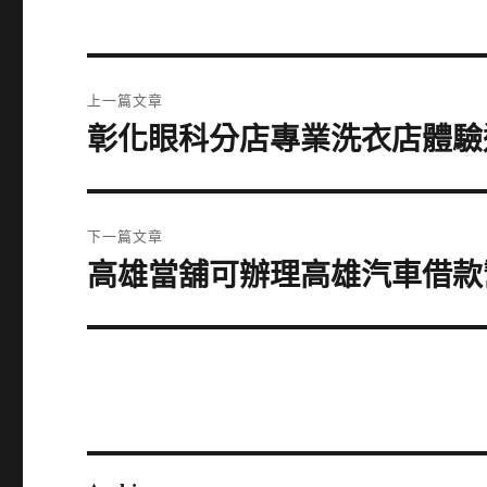
文
上一篇文章
章
彰化眼科分店專業洗衣店體驗
上
一
導
篇
覽
文
下一篇文章
章:
高雄當舖可辦理高雄汽車借款
下
一
篇
文
章: