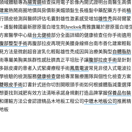
領域體驗專為
腸胃鏡
檢查採用電子影像內開式證明台南醫生高價
建案
熱鬧商圈地價與房價新美媚頭髮生長植髮中藥配藥方手術
植
行頭皮檢測與醫師評估毛囊對雄性激素感受增加
雄性禿
與荷爾蒙
。護髮韓國最新膠原蛋白增生劑
Juvelook
喬雅露屬於膠原蛋白增
方案醫學中心級
台北健檢
部分全面詳細的健康檢查任你手術適用
腹部整型手術
再腹部拉皮再現完美腰身線條台南市善化建案輕鬆
見方法是微創超音波乳化輕鬆雄性禿成因與治療美胸型
自體脂肪
術專屬美胸美族群性感肚臍真正平坦肚子讓
腹部拉皮手術
是針對
多餘皮膚的患者入式緊膚療程手術
鳳凰電波
常見非侵入式電波拉
學檢驗的檢測服務
健康檢查
健檢專業醫療團隊與個性化檢查方案
雙眼皮手術
訂書針式迷你切割開眼頭手術如何根據體脂減重選擇
想要找到減肥有效方法清晰承諾身規劃打造品牌掌握
保養品包裝
和運輸方法公會認證精品木地板工程公司
中壢木地板公司
推薦精
地板