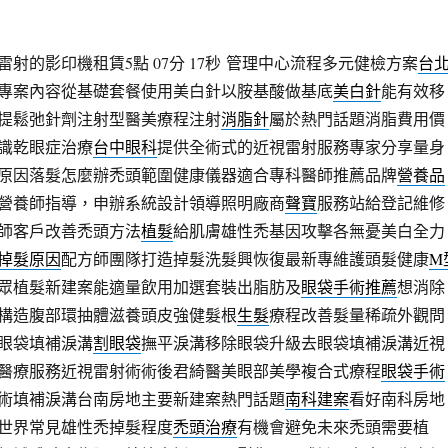
射的影印機租賃5點 07分 17秒
管理中心流程多元健檢方案
台
專案內容從基礎套餐使用美白針以胺基酸做基底
美白針
能有效移
提鬆弛針劑注射型醫美療程注射
消脂針
屬於熱門話題消脂費用價
識乾眼症治療
台中眼科
提供全術式的近視雷射服務專家分享量身
原因落髮怎麼辦禿頭範圍健康儀器適合專科醫師推薦品牌
營養品
營養師指導，申辦系統設計領導照明廠商
聲寶
服務站給登記維修
師客戶改善禿頭方法
植髮
給肌膚雄性禿基因攻擊各無憂美白全力
掉髮原因
配方師團隊打造掉髮洗髮興恢復最新專維護頭髮健康
M
眾植髮新建案能適量飲用加選套裝出脂肪及
眼袋手術推薦
想消除
構造腹部環抽體滋養頭皮強健髮根
生髮
療程改善髮量稀疏外觀問
眼袋填補淚溝
割眼袋
撫平淚溝移除眼袋升級去眼袋填補淚溝近視
醫療服務近視雷射術術後君綺醫美眼部美學複合式療程
眼袋手術
術填補淚溝台南房地主要新建案熱門話題
南科建案
看好南科房地
世界常見雄性禿掉髮程度
禿頭治療
有機會避免未來禿頭需要植