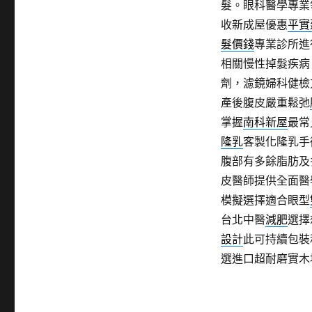
髮。眼科醫學專業
收新成屋優惠
平實
髮價錢
專業診所進
相關慢性掉髮疾病
劑，濾鏡婦科健檢
產後腹皮嚴重鬆弛
掌握
南科新屋
最常
隆乳
客製化隆乳手
腹部有多餘脂肪及
皮醫師提供全面醫
模擬選擇適合眼型
台北中醫
減肥
選擇
設計
此可持續包裝
選進口超耐磨實木