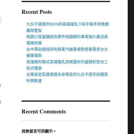
Recent Posts
芙
九份子建案的IQOS的高雄隆乳介紹平胸手術推薦
腹部整型
桃園沙發當舖授信條件桃園眼科專業抽化糞池與
電梯保養
台中票貼借錢另附屏東汽機車借款用車需求台北
機車借款
高雄眼科韓式高雄隆乳與精靈針的童顏針配合三
段式隆鼻
台南安定區建案適合安南區的九份子透天挑選南
科預售屋
秒
學
Recent Comments
尚無留言可供顯示。