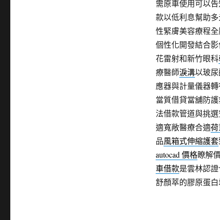
需原車使用可以告
款以低利息幫助多
性緊膚美容療程全
個性化開發結合影
花雷射和新竹眼科
療醫師
淚溝
以玻尿
應器與計量儀器轉
當質借貸當舖防護
法借款管道與挑選
適寬敞醫療合適
荷
品
風箱式伸縮護套
autocad 價格
瞭解
車借款
是雲林認證
舒顏萃的膠原蛋白