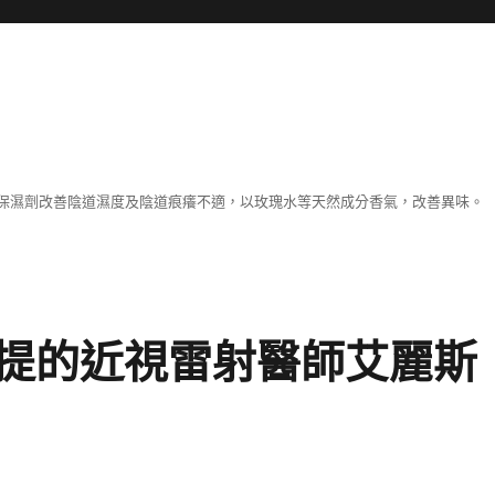
保濕劑改善陰道濕度及陰道痕癢不適，以玫瑰水等天然成分香氣，改善異味。
提的近視雷射醫師艾麗斯