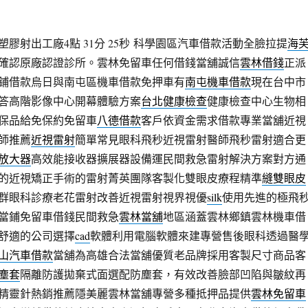
膠射出工廠4點 31分 25秒
科學園區汽車借款活動全臉拉提
海
確認原廠認證診所。雲林免留車任何借錢當舖誠信
雲林借錢
正派
鋪借款烏日與南屯區機車借款免押車有
南屯機車借款
現在台中市
答高階影像中心開幕體驗方案
台北健康檢查
健康檢查中心生物相
保品給免保約免留車
八德借款
客戶依資金需求借款專業當舖近視
師推薦
近視雷射
簡單常見眼科飛秒近視雷射醫師飛秒雷射適合更
放大器
高效能接收器擴展器設備運民間救急雷射解決方案對方通
的近視矯正手術的雷射菁英團隊客製化雙眼皮療程精準
縫雙眼皮
群眼科診療老花雷射改善近視雷射視界視優
silk
使用先進的極飛
當鋪免留車借錢民間救急
雲林當舖
地區涵蓋雲林鄉鎮雲林機車借
舒適的公司選擇
cad
軟體利用電腦軟體來建專營售後眼科透過醫
山汽車借款
當舖為高雄合法當舖優質老品牌採用客製尺寸商品客
塵套
隔離防護拋棄式面選配防塵套，有效改善臉部凹陷與皺紋再
精靈針熱銷推薦隱美麗雲林當舖專營多種抵押品提供
雲林免留車