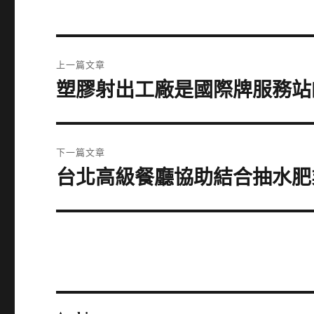
文
上一篇文章
章
塑膠射出工廠是國際牌服務站
上
一
導
篇
覽
文
下一篇文章
章:
台北高級餐廳協助結合抽水肥
下
一
篇
文
章: