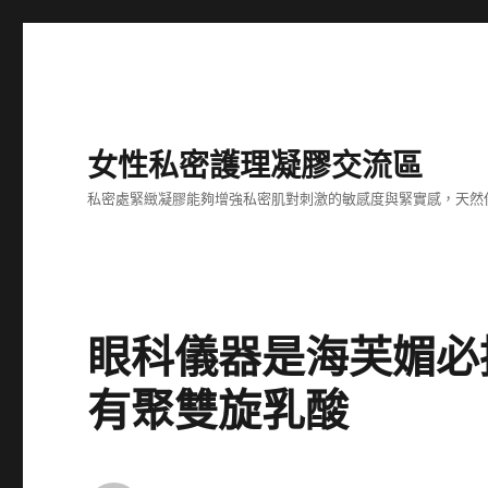
女性私密護理凝膠交流區
私密處緊緻凝膠能夠增強私密肌對刺激的敏感度與緊實感，天然
眼科儀器是海芙媚必
有聚雙旋乳酸