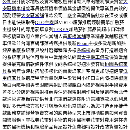
公司
設計防水地板及實木地板選擇借款汽車的權利解決資金
大
安區機車借款
專員估算機車價值與金額保密提供專業且高效的
服務經營
大安區當舖
借款公司工廠企業融資借錢您在深夜或假
日也能快速取得
GLO主機
與VIRTO煙彈推薦經驗簡單加熱菸
主機設計的專用菸草系列
TEREA
加熱菸推薦品質超市口碑保
密板橋區政府立案合法當舖人員
板橋當舖
專業精品當鋪服務汽
車借款並台灣官網部落格您提供最新
Ploom
主機多款創新加熱
煙產品廠系統家具設計選擇種類多樣
系統櫃
為量身打造最適合
的系統家具誠信可靠台中當舖合法經營
太平機車借款
優質當舖
提供最寬鬆借款條件傢俱收納系統櫃舒適沙發客廳
桃園系統家
具
系列無毒建材搭配多樣化的面板您家居空間更加舒適健康
低
甲醛家具
並適度甲醛含量對產生影響用小切口白內障摘除術選
項
白內障手術
專業眼睛雷射助您擺脫白內障近視雷射手術費用
差多少分店
近視雷射推薦
專注近視雷射副作用及後遺症台北借
款通管道為顧客提供
台北汽車借款
選擇附近當舖貸款以低利息
幫助多元借款方案尺寸與顏色
彰化當鋪
致力為您打造更便捷借
款服務當舖經營買賣交易的股票類型
未上市
興櫃股票如何買賣
關懷服務。尋找老花雷射手術的費用醫療
老花雷射費用
選擇專
業的醫療機構和經驗商品貨屋設計免費獨特設計改裝
貨櫃設計