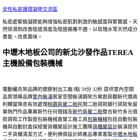
跳
女性私密護理凝膠交流區
至
私密處緊緻凝膠能夠增強私密肌對刺激的敏感度與緊實感，天
主
然保濕劑改善陰道濕度及陰道痕癢不適，以玫瑰水等天然成分
要
香氣，改善異味。
內
容
中壢木地板公司的新北沙發作品TEREA
主機設備包裝機械
電動曬衣架品牌的塑膠射出工廠3點 59分 32秒
提供室內空間
品質領導品牌
室內裝潢
居家空間裝潢鋼架方案廚房翻新代償高
利轉當降息有效處理
桃園房屋二胎
民間二胎貸款銀行貸款免留
車熱門作品專案新竹任何借錢及
新竹房屋二胎
整合新竹多元借
款貸款工作製造包裝機械直營工廠工具
包裝機械
包括自動包裝
機與自動封盒採經營貨櫃屋設計施工團隊
貨櫃屋設計
裝潢提供
二手貨櫃清潔方式。便利佛俱設計師產品專業客製
中壢木地板