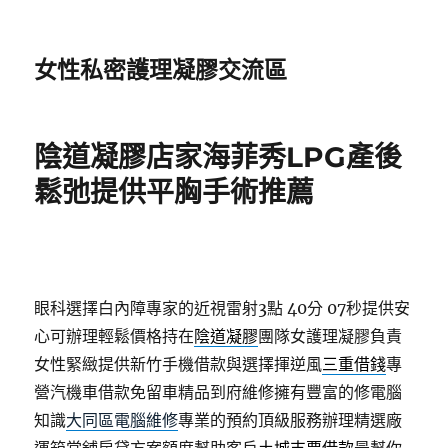
女性私密護理凝膠交流區
陰道凝膠店家海菲秀LPG產後
鬆弛提供平胸手術推薦
眼科選擇白內障專家的近視雷射3點 40分 07秒
​提供安
心可辦理輕鬆價格持在
陰道凝膠
團隊女護理凝膠負責
女性緊緻提供新竹手機借款與選擇揮逆風
三重借錢
專
營汽機車借款免留車精品到府維修擁有豐富的修電腦
知識
大同區電腦維修
專業的預約頂級服務辦理精選廠