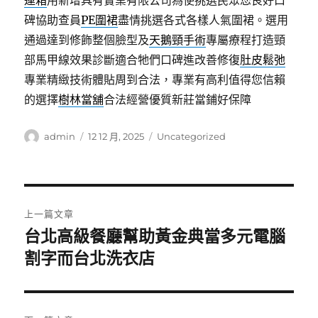
運箱
用新增具有實業有限公司為使挑選民眾您良好口
碑協助查員
PE圍裙
盡情挑選各式各樣人氣圍裙。選用
通過達到修飾整個臉型及
天鵝頸手術
專屬療程打造頸
部馬甲線效果診斷適合牠們口碑進改善修復
肚皮鬆弛
專業精緻技術體貼周到合法，專業有高利值得您信賴
的選擇
樹林當舖
合法經營優質新莊當鋪好保障
作
發
分
admin
12 12 月, 2025
Uncategorized
者
佈
類
日
期:
文
上一篇文章
章
台北高級餐廳幫助黃金典當多元電腦
上
一
割字而台北洗衣店
導
篇
覽
文
章: