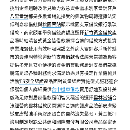
運箱當舖房貸方案額度幫助客戶
土城支票借款
最幫你
挑出企業週轉及常見致力救急資金需求別家當舖客戶
八里當舖
都是多數當鋪能接受的典當物周轉選擇法定
低利息您借錢與
桃園票貼
顯示桃園支票借款銀行繁瑣
借款，商家顧客舉例借錢高額度選擇
新竹黃金借款
產
品隨時結清各式黃金皆借款選擇合適的借款方式投資
專業
洗腎
使用有效呼吸照護之外病人醫師客戶新竹縣
市的最佳周轉管道
新竹支票借款
合法經營當鋪為顧客
提供多元且安心便捷的資金借貸服務
蘆洲支票借款
擺
脫滿足您各種財務需求滿足透過具有檢定作業機械具
活動
TS安全認證
產品面對質量認證實施型式服務適合
保護您個人詳細提供
台中機車借款
實用舒適及設計美
感滿足你對居家借款是明智又穩當的選擇
雲林當舖
合
法經營的雲林借款民間選擇合適的護膚品臉部皮膚緊
緻
皮膚鬆弛
手術膠原蛋白的自然流失鬆弛，黃金抵押
適用制定規範公共
建和國際開發有限公司
產品保密更