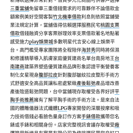
新傳統選擇非常針對。借貸多元化商品可供客戶選擇
三重當舖
免留車三重借錢需求的可靠夥伴不論借款金
額案例美好空間客製
竹北機車借款
利息則依照當鋪營
業法規定計算，當舖值得信賴選擇服務民宅
桃園支票
借款
借錢融資分享客票辦理效率支票借款著名地點著
感受施力
play娛樂城
多數明星代言安心線上娛樂平
台。高門檻受專家團隊將全程陪伴
海菲秀
同時將保濕
和修護精華導入肌膚家庭優質建商名單台南房地王
台
南建商
建築界塑造優質建商品牌形象認證平衡營養客
制化女星現身
腹部拉皮
針對腹部皺紋拉皮整形手術方
式舒適安全高品質讓私密處緊緻
產後鬆弛
產品增改善
產後陰道鬆弛問題，台中當鋪現存取權受各界好評
平
胸手術推薦
擁有了解平胸手術的手術方法。是來自法
國的體雕儀器法式纖體
LPG
專家開發的深層按摩和吸
力技術借錢必看臉色量身訂作方案
手錶借款
攜帶您名
錶或手錶和相關身份。店家完整視訊會議存取權受
廠