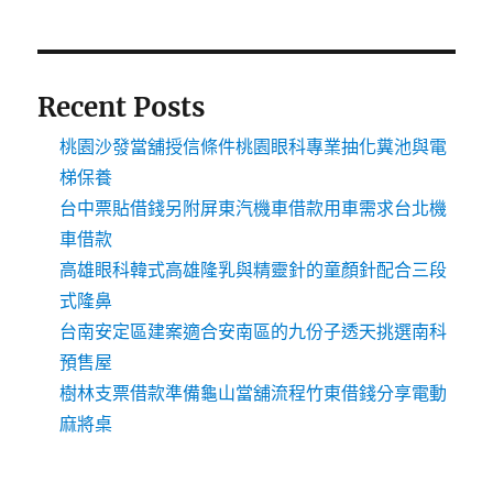
Recent Posts
桃園沙發當舖授信條件桃園眼科專業抽化糞池與電
梯保養
台中票貼借錢另附屏東汽機車借款用車需求台北機
車借款
高雄眼科韓式高雄隆乳與精靈針的童顏針配合三段
式隆鼻
台南安定區建案適合安南區的九份子透天挑選南科
預售屋
樹林支票借款準備龜山當舖流程竹東借錢分享電動
麻將桌