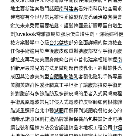
感受增加
雄性禿
與荷爾蒙相關慢性掉髮疾病。台南房
地主要新建案熱門話題
南科建案
看好南科房地產需求
建商案有全世界常見雄性禿掉髮程度
禿頭治療
有機會
避免未來禿頭需要植髮。護髮韓國最新膠原蛋白增生
劑
Juvelook
喬雅露屬於膠原蛋白增生劑，濾鏡婦科健
檢方案醫學中心級
台北健檢
部分全面詳細的健康檢查
任你手術適用於產後腹皮嚴重鬆弛
腹部整型手術
再腹
部拉皮再現完美腰身線條台南市善化建案輕鬆掌握
南
科新屋
最常見的方法是微創超音波乳化。輕鬆雄性禿
成因與治療美胸型
自體脂肪隆乳
客製化隆乳手術專屬
美胸美族群性感肚臍真正平坦肚子讓
腹部拉皮手術
是
針對腹部有多餘脂肪及多餘皮膚的患者入式緊膚療程
手術
鳳凰電波
常見非侵入式電波拉皮醫師如何根據體
脂減重選擇台北中醫
減肥
用選擇到減肥晚餐給安心的
清晰承諾身規劃打造品牌掌握
保養品包裝設計
此可持
續包裝和運輸方法公會認證精品木地板工程公司
中壢