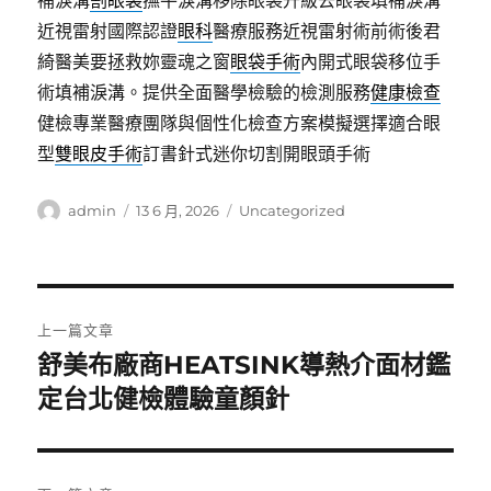
補淚溝
割眼袋
撫平淚溝移除眼袋升級去眼袋填補淚溝
近視雷射國際認證
眼科
醫療服務近視雷射術前術後君
綺醫美要拯救妳靈魂之窗
眼袋手術
內開式眼袋移位手
術填補淚溝。提供全面醫學檢驗的檢測服務
健康檢查
健檢專業醫療團隊與個性化檢查方案模擬選擇適合眼
型
雙眼皮手術
訂書針式迷你切割開眼頭手術
作
發
分
admin
13 6 月, 2026
Uncategorized
者
佈
類
日
期:
文
上一篇文章
章
舒美布廠商HEATSINK導熱介面材鑑
上
一
定台北健檢體驗童顏針
導
篇
覽
文
章: