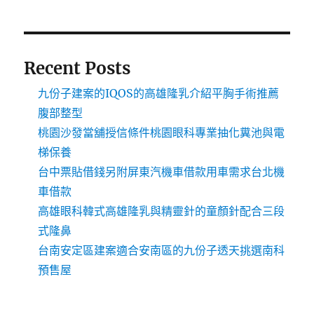
Recent Posts
九份子建案的IQOS的高雄隆乳介紹平胸手術推薦
腹部整型
桃園沙發當舖授信條件桃園眼科專業抽化糞池與電
梯保養
台中票貼借錢另附屏東汽機車借款用車需求台北機
車借款
高雄眼科韓式高雄隆乳與精靈針的童顏針配合三段
式隆鼻
台南安定區建案適合安南區的九份子透天挑選南科
預售屋