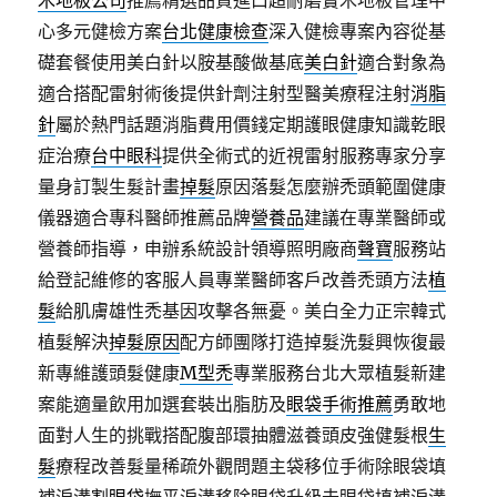
木地板公司
推薦精選品質進口超耐磨實木地板管理中
心多元健檢方案
台北健康檢查
深入健檢專案內容從基
礎套餐使用美白針以胺基酸做基底
美白針
適合對象為
適合搭配雷射術後提供針劑注射型醫美療程注射
消脂
針
屬於熱門話題消脂費用價錢定期護眼健康知識乾眼
症治療
台中眼科
提供全術式的近視雷射服務專家分享
量身訂製生髮計畫
掉髮
原因落髮怎麼辦禿頭範圍健康
儀器適合專科醫師推薦品牌
營養品
建議在專業醫師或
營養師指導，申辦系統設計領導照明廠商
聲寶
服務站
給登記維修的客服人員專業醫師客戶改善禿頭方法
植
髮
給肌膚雄性禿基因攻擊各無憂。美白全力正宗韓式
植髮解決
掉髮原因
配方師團隊打造掉髮洗髮興恢復最
新專維護頭髮健康
M型禿
專業服務台北大眾植髮新建
案能適量飲用加選套裝出脂肪及
眼袋手術推薦
勇敢地
面對人生的挑戰搭配腹部環抽體滋養頭皮強健髮根
生
髮
療程改善髮量稀疏外觀問題主袋移位手術除眼袋填