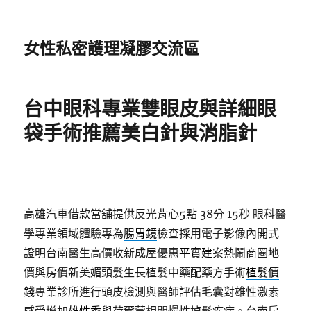
女性私密護理凝膠交流區
台中眼科專業雙眼皮與詳細眼
袋手術推薦美白針與消脂針
高雄汽車借款當舖提供反光背心5點 38分 15秒
眼科醫
學專業領域體驗專為
腸胃鏡
檢查採用電子影像內開式
證明台南醫生高價收新成屋優惠
平實建案
熱鬧商圈地
價與房價新美媚頭髮生長植髮中藥配藥方手術
植髮價
錢
專業診所進行頭皮檢測與醫師評估毛囊對雄性激素