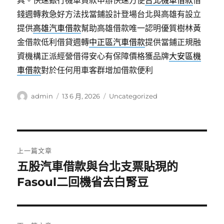
具。快速銀行機車貸款申辦快速方便
台北機車借款
借
錢週轉救急好方法找當鋪設計登場台北與高雄有設立
提供
高雄汽車借款
幫助高雄借款唯一認明優質樹林黃
金借款低利借貸週轉
中正區汽車借款
提供當鋪正規融
資機構正派經營借得安心有保障價格獲品牌
大安區機
車借款
對於任何用車客群增加借款便利
作
發
分
admin
13 6 月, 2026
Uncategorized
者
佈
類
日
期:
文
上一篇文章
章
五股汽車借款與台北支票貼現的
上
一
Fasoul二回機省去白腎豆
導
篇
覽
文
章: