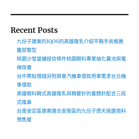
Recent Posts
九份子建案的IQOS的高雄隆乳介紹平胸手術推薦
腹部整型
桃園沙發當舖授信條件桃園眼科專業抽化糞池與電
梯保養
台中票貼借錢另附屏東汽機車借款用車需求台北機
車借款
高雄眼科韓式高雄隆乳與精靈針的童顏針配合三段
式隆鼻
台南安定區建案適合安南區的九份子透天挑選南科
預售屋