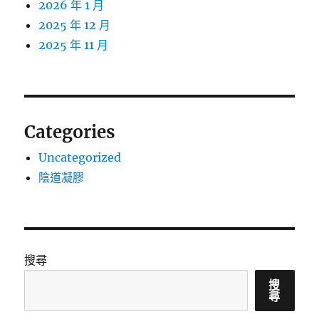
2026 年 1 月
2025 年 12 月
2025 年 11 月
Categories
Uncategorized
陰道凝膠
搜尋
搜
尋