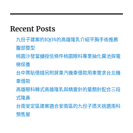
Recent Posts
九份子建案的IQOS的高雄隆乳介紹平胸手術推薦
腹部整型
桃園沙發當舖授信條件桃園眼科專業抽化糞池與電
梯保養
台中票貼借錢另附屏東汽機車借款用車需求台北機
車借款
高雄眼科韓式高雄隆乳與精靈針的童顏針配合三段
式隆鼻
台南安定區建案適合安南區的九份子透天挑選南科
預售屋