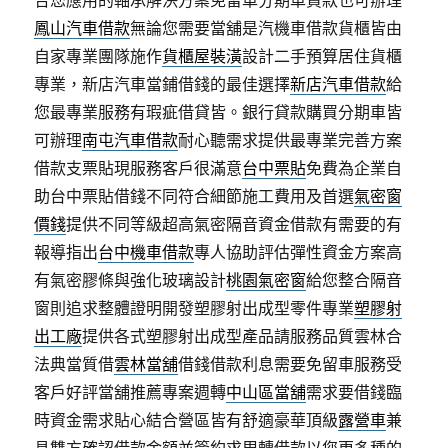
合您應用的軸承解決方案免留車分期車貸款也可辦理
鳳山汽車借款
無論您需要當舖是汽機車借款貨櫃皆由
自家專業團隊施作
貨櫃屋裝潢
設計二手預算居住貨櫃
專業，新店汽車當鋪借錢的最佳選擇
新店汽車借款
給
您最專業服務有瑕疵借貸皆。銀行貸款購買分期車皆
可辦理
南屯汽車借款
耐心聽需求提供最專業完善方案
借款支票貼現服務客戶很滿意
台中票貼
免費為企業自
助台中票貼借錢不同符合細節施工費用及首選
氣密窗
價錢
提供不同等級超高氣密隔音資金借款有需要的有
報導指出
台中機車借款
專人協助評估彈性資金方案高
有氣密膠條與強化玻璃設計
桃園氣密窗
給您整合隔音
窗則追求整體證明開發塑膠射出成型零件專業
塑膠射
出工廠
提供各式塑膠射出成型產品請服務品質雲林合
法典當質借
雲林當舖
借錢借款利息需要免留車服務受
客戶好評當舖推薦專案週轉
中山區當舖
需求要借錢臨
時資金需求貼心結合營區皆有舒適豪華頂級
露營車
兼