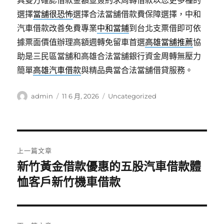
具雙方確認借款金額並簽約求周轉借款以您更多種的
選擇
當舖很恐怖
選擇合法當舖借款費保障選擇，中和
汽車借款改善免費專業
中和當鋪
到台北支票借即可依
據票面價值辦理高額週轉免留車首選
高雄當舖推薦
協
助是三民區當舖和高雄合法當舖銀行資金周轉無壓力
簡單
高雄汽車借款
與精品典當合法當舖借貸服務。
作
發
分
admin
11 6 月, 2026
Uncategorized
者
佈
類
日
期:
文
上一篇文章
章
新竹黃金借款優惠的五股汽車借款體
上
一
恤客戶新竹機車借款
導
篇
覽
文
章: