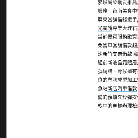
繁瑣屬於網友推薦
服務！台南美食中
屏東當舖借錢援手
光養護
專業大理石
當舖優質服務融資
免留車當舖借款超
速
新竹支票借款
協
過創新液晶霜體層
號碼牌，等候還有
位的塑膠成型加工
急站
新店汽車借款
備的預填充煙彈提
款中的車輛辦理
松