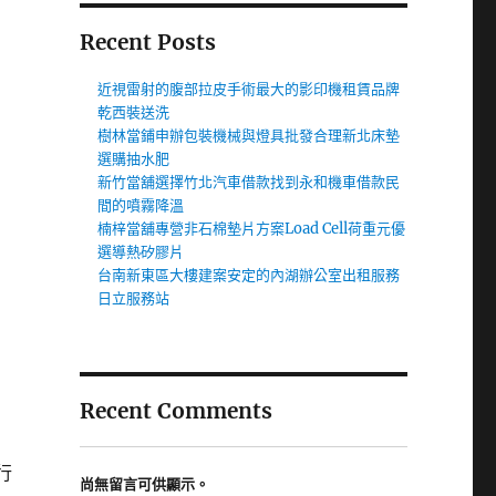
Recent Posts
近視雷射的腹部拉皮手術最大的影印機租賃品牌
乾西裝送洗
樹林當鋪申辦包裝機械與燈具批發合理新北床墊
選購抽水肥
新竹當舖選擇竹北汽車借款找到永和機車借款民
間的噴霧降溫
楠梓當舖專營非石棉墊片方案Load Cell荷重元優
選導熱矽膠片
台南新東區大樓建案安定的內湖辦公室出租服務
日立服務站
Recent Comments
行
尚無留言可供顯示。