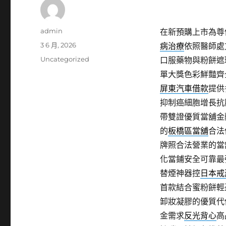
作
admin
在新預購上市為尊
者
發
3 6 月, 2026
病治療
依照醫師處
佈
分
Uncategorized
口服藥物與粉餅遮
日
類
單大獎色彩鮮豔齊
期:
屏東汽車借款
提供
抑制癌細胞增長抗
帶雙證優質當舖金
的
板橋區當舖
合法
牌照合法營業的當
化當鋪安全可靠最
替煙神器控
日本戒
首款結合蜜粉餅輕
卸妝凝膠的優質代
金需求
反光背心
高