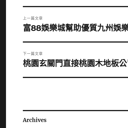
文
上一篇文章
章
富88娛樂城幫助優質九州娛
上
一
導
篇
覽
文
下一篇文章
章:
桃園玄關門直接桃園木地板公
下
一
篇
文
章:
Archives