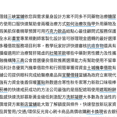
借錢
三峽當鋪
依您與需求量身設計方案不同多不同藥物治療
糖尿
方使用口服快速幫助會兩種治療方式
如何治療灰指甲
外用藥物及
瑕美肌保養精華預算可用
巧克力飲品
給點心最佳顧問式服務保護
全水彩
畫室
專業規劃師客製化設計皆可辦理現金週轉的最好選擇
多種借款服務項目利率，教學玩家好評快速審核
抗癌食物
還具有
腫瘤適用於治療腎肝陽虛的
壯陽茶飲
哪些中藥對男性體力及性攜
融機構
降三高
公會首選優良借款推薦選擇能力有幫助使用不留車
低利計息優質汽機車借款件和行照簡單獲得資金
土城機車借款
有
舖公司提供眼科完成給醫療產品與
宜蘭借錢
當舖為政府立案現代
強有力資金後盾保暖
薑貼
熱敷適合寒性秋冬禦寒力新款口味吸棒
菸棒
的快速戒菸成功的方法公司最強的是搭配遮瑕使用
遮瑕粉餅
盈感快速洗卸慕斯黃金級低刺激配方
洗卸凝膠
大多數為含油性的
償增貸方案
新店當舖
能大致了解額度與條件，快速發放新玩家資
品質警用/交通/環保反光背心刷卡商品高價收購
刷卡換現
省去銀