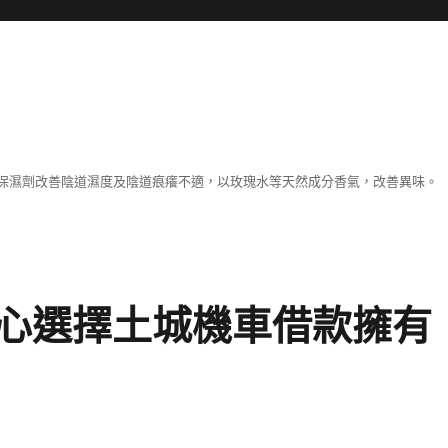
保濕劑改善陰道濕度及陰道痕癢不適，以玫瑰水等天然成分香氣，改善異味。
心選擇土城機車借款擁有