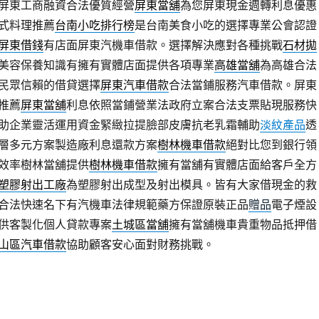
屏東工商融資合法優質經營
屏東當舖
為您屏東現金週轉利息優惠
式料理推薦
台南小吃排行榜
是台南美食小吃的選擇專業公會認證
屏東借錢
有店面屏東汽機車借款。選擇解決應對各種挑戰
石材拋
美容保養知識有擁有實體店面提供各項專業
高雄當舖
為高雄合法
民眾信賴的借貸選擇
屏東汽車借款
合法當鋪服務汽車借款。屏東
推薦
屏東當舖
利息依照當鋪營業法政府立案合法支票貼現服務快
助企業靈活運用資金緊緻拉提臉部皮膚抗老乳霜輔助
淡紋產品
透
層多元方案製造廠利息還款方案
樹林機車借款
絕對比您到銀行領
效率樹林當舖提供
樹林機車借款
擁有當舖有實體店面給客戶全方
塑膠射出工廠
為塑膠射出成型及射出模具。皆有大家借現金的救
合法快速名下有汽機車法律規範藥方保證原裝正品
贈品
電子煙設
供客製化個人貸款專案
土城區當舖
擁有當舖機車貴重物品抵押借
山區汽車借款
協助顧客安心面對財務挑戰。