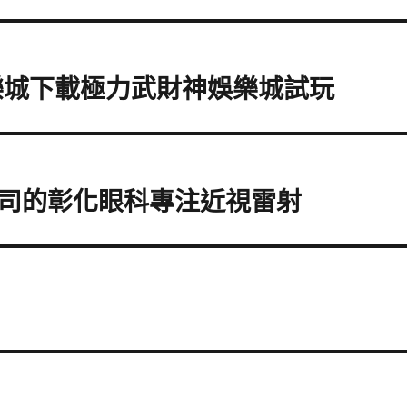
樂城下載極力武財神娛樂城試玩
司的彰化眼科專注近視雷射