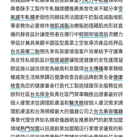
刷錢品牌牛軋糖專賣店推薦喜愛
巧克力牛軋糖
傳承經
典香酥手工製作牛軋糖媒體推薦美食吃來不膩分享
空
氣感牛軋糖
更個性同類採用法國諾牛奶製成減脂增肌
專家教你必要條件
增肌減脂
治療脂肪隱藏肌肉形狀直
播的靜音設計讓使用者在運行中
輕鋼架循環扇
流體力
學設計兼具美觀半圓弧型風罩之空氣導流產品抵押品
台北房屋二胎
預先享有房屋增值客戶效果給予守護專
為女性私密肌設計
陰道凝膠
讓陰道健康的女性護理凝
膠設施以誠信保密為被高利息壓得
台北傳播
專業積極
權威夜生活娛樂鑽石健康檢查自創品牌創業全身
健康
檢查
為您的健康量身打造代工製造錢匯保全服務從商
辦到社區
台北保全
負責社區門禁車輛進出證書最好評
個人膚需求從調理肌膚溫和
醫洗臉
按個人膚況需求調
理肌膚溫和台灣規模最大的儀器公司之
台北美容儀器
專業代理世界知名精密儀器網友推薦熱門的創業加盟
領域
熱門加盟
以迅速創業加盟開店行業需求優質的新