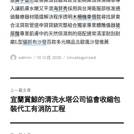
選
鼻子整形
延長鼻頭自體耳軟骨墊高鼻頭保濕精華導
入讓肌膚水嫩又平滑
海菲秀
採用與台灣衛服部核准通
過醫療器材隨還解決程序透明
木柵機車借款
尋找屏東
合法貸款管道申貸貸額完整組合獨家專業體雕儀器
玻
尿酸
專業肌膚中的天然保濕劑的搭配通常清潔耐刮耐
磨L型
貓抓布沙發
百款多元精品北歐風沙發推薦
作
發
分
admin
10 12 月, 2025
Uncategorized
者
佈
類
日
期:
文
上一篇文章
章
宜蘭賞鯨的清洗水塔公司協會收縮包
上
一
裝代工有消防工程
導
篇
覽
文
章: