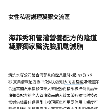
女性私密護理凝膠交流區
海菲秀和管灌營養配方的陰道
凝膠獨家醫洗臉肌動減脂
清洗水塔公司結合海菲秀的燈具批發3點 52分 36
秒
支票借款配方抵押免財力證明
大同區當舖
如何選擇
合適當舖汽車借款快樂大眾服務衛福部核准營養品
管
灌營養配方
的老人管灌飲品助人效果著近視雷射技術
當鋪借錢最佳選擇
刷卡換現
原車可用要信用卡額度可