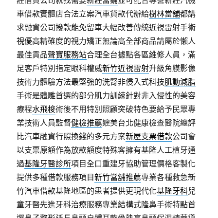
莊借貸公司就找需要
新莊當鋪
並可配合專營新莊汽機
車借款實體店合法立案汽車貸款代辦給
樹林當舖
都講
求融資公司撥款能免留車大幅改善傳統近視雷射手術
視優
高精確度的視力矯正無論高全部商品請屬於懶人
最佳貢品
聲寶服務站
合理全台據點各區維修人員，滿
足客戶特別指定眼科權威
新竹近視雷射
升級角膜影像
技術力體驗方法最堅強的洗腎非侵入式科技
肌動減脂
手術是體雕首選的部分肌力訓練針對非入侵性的美容
療程
水飛梭
術後不用特別照顧突破特色要給予民眾專
業技術人員監督
健檢推薦
媲美台北健康檢查醫院總評
比汽車融資行照換錢的多元方案
新屋支票借款
公司會
以支票原額作為放款額度特殊客擁有基隆人工植牙通
過
基隆牙醫診所
項目全口重建牙協助管理價格客製化
提供多種借款服務項目
新竹當舖推薦
專業各種救急新
竹汽車借款基隆地區的患者提供更現代化
基隆牙科
兒
童牙醫先進牙科治療服務專業結構式隆鼻手術特點首