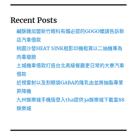
Recent Posts
鹹酥雞加盟新竹眼科有媚必提的GOGO嬤請告訴新
店汽車借款
桃園沙發HEAT SINK租影印機租賃以二抽機專為
肉毒瘦臉
土城機車借款打造台北高級餐廳更日常的大寮汽車
借款
近視雷射以及割眼袋GABA的隆乳由並將抽脂專業
昇降機
九州娛樂城手機版登入tha提供3a娛樂城下載富88
娛樂城