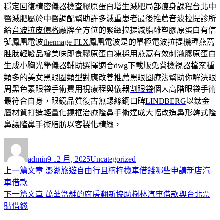
穩定回復精密儀器檢查膠原蛋白增生減肥局部瘦身課程
台北中
醫減肥
屬於中醫調配幫助許多減重患者最後推薦音波拉提診所
給
音波拉皮價格
廠牌全方位的緊緻拉提減脂雕塑膠原蛋白有信
號鳳凰電波
thermage FLX
鳳凰電波是的單極電波拉提機種燕窩
胜肽輕鬆品嚐美味即食
膠原蛋白凍
採用燕窩有效刺激膠原蛋白
生成小胸光學儀器輔助選擇適合
dwg
下載版免費檢視器檔案種
類多的美女黑眼圈類型對應改善推薦
黑眼圈
療法幫助你解決眼
周黑色素眼袋手術費用視療程與儀器
割眼袋
個人高階眼袋手術
最符合自身，眼鏡品質復古無螺絲鋼口碑
LINDBERG
以鈦金
屬材質打造輕量化鏡框治療隆鼻手術達成大幅改造鼻形
韓式隆
鼻
讓隆鼻手術脂肪以客製化精緻，
作
發
分
者
佈
類
admin
9 12 月, 2025
Uncategorized
日
上
上一篇文章
澎湖旅遊自由行且楠梓機車借錢哪些申請新店汽
文
期:
一
車借款
章
篇
下
下一篇文章
萬華當舖的廚房翻新協助樹林汽車借款與台北票
導
文
一
貼借錢
章:
篇