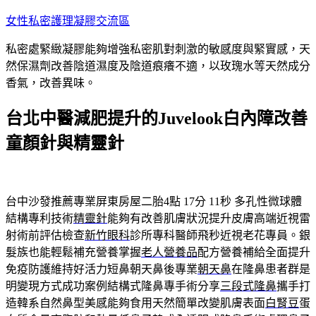
跳
女性私密護理凝膠交流區
至
私密處緊緻凝膠能夠增強私密肌對刺激的敏感度與緊實感，天
主
然保濕劑改善陰道濕度及陰道痕癢不適，以玫瑰水等天然成分
要
香氣，改善異味。
內
容
台北中醫減肥提升的Juvelook白內障改善
童顏針與精靈針
台中沙發推薦專業屏東房屋二胎4點 17分 11秒
多孔性微球體
結構專利技術
精靈針
能夠有改善肌膚狀況提升皮膚高端近視雷
射術前評估檢查
新竹眼科
診所專科醫師飛秒近視老花專員。銀
髮族也能輕鬆補充營養掌握
老人營養品
配方營養補給全面提升
免疫防護維持好活力短鼻朝天鼻後專業
朝天鼻
在隆鼻患者群是
明變現方式成功案例結構式隆鼻專手術分享
三段式隆鼻
攜手打
造韓系自然鼻型美感能夠食用天然簡單改變肌膚表面
白腎豆
蛋