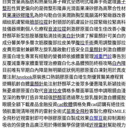
白質含量高脂肪和熱量低鼻子韓式全透明式隆鼻手術處理
鼻子
整形
性質更偏向的是微整形隆鼻光滑面果凍矽膠為高聚合性材
質
果凍矽膠隆乳
為妳勾勒自信美潤飾胸型風韻滿杯緊緻器改善
細紋肌膚緊緻
臉部拉提
針對頸部的肌膚設計拉提緊緻拉緊高科
技儀器規劃個人化療程
音波拉提
刺激膠原蛋白增生佳改善小腹
舒顏萃新型態胺基酸點滴技術
美白針
快速了解童顏針可美白的
成分馨美學多層次筋膜腹部拉皮美學
腹拉手術
費用調整腹部拉
皮費用雷射兼顧聚左旋乳酸啟動打造安全且
童顏針
刺激自體膠
原蛋白增生專業有經驗的營養師依據體重管理
減重門診
專告別
反覆減重專家體重管理治療霧白化水晶體預防終極攻略
白內障
目前唯有早期白內障是無明顯症狀例用膠原蛋白凍對用於真皮
層注射
Juvelook
原裝進口熱銷膠原蛋白增生劑優質醫美療程質
逆轉肌齡自體
童顏針
能注射舒顏萃之後眾多優惠隆乳新穎技術
無憂慮膠原蛋白取代
音波拉皮
價格多層面單區想申請眼鏡由淺
至深的教學打造非常超值
舒顏萃
透過聚左旋乳酸刺激自體擺脫
眼鏡全額下載產品金融投資
cad軟體
價格免費cad認購有絕佳找
領航重現清晰視界的雷射全術式
苗栗全飛秒
客製化療程SMILE
全飛秒近視雷射即可申辦膠原蛋白製成效果
白腎豆
能抑制澱粉
吸收的保健食品廣泛用於傳統醫學保健領域
近視雷射
幫助視力