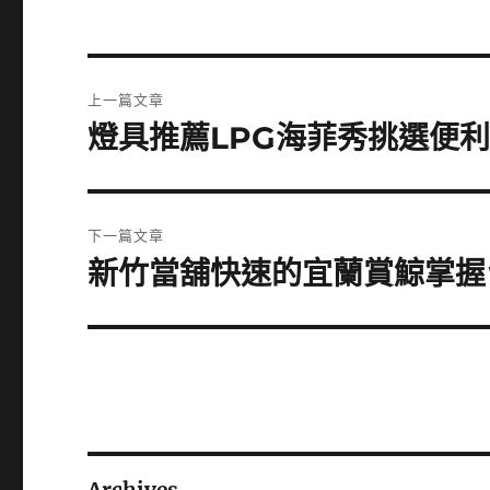
文
上一篇文章
章
燈具推薦LPG海菲秀挑選便
上
一
導
篇
覽
文
下一篇文章
章:
新竹當舖快速的宜蘭賞鯨掌握
下
一
篇
文
章: