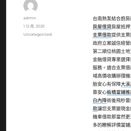
作
admin
台南熱泵結合廚房翻
者
發
1 12 月, 2025
房屋借貸
房屋抵押
佈
分
Uncategorized
支票借款
提供支票
日
類
政府立案誠信經營
期:
第二順位桃園土地
金融借貸專業選擇
服務。適合支票借
域高價收購辦理機
胎安心有保障
大溪
靠安心
板橋當鋪推
白內障
術後飛秒雷
款
讓您支票變現金
機車借款那當然更
多的瞭解評價當鋪