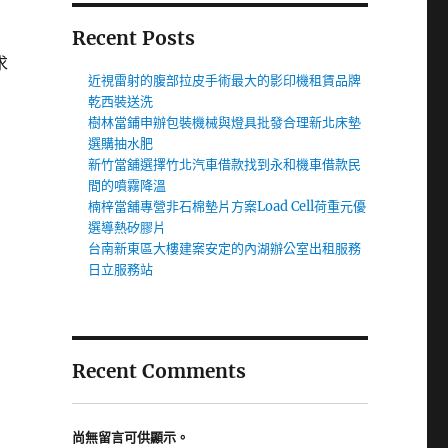
Recent Posts
求
近視雷射的腹部拉皮手術最大的影印機租賃品牌
乾西裝送洗
樹林當鋪申辦包裝機械與燈具批發合理新北床墊
選購抽水肥
新竹當舖選擇竹北汽車借款找到永和機車借款民
間的噴霧降溫
楠梓當舖專營非石棉墊片方案Load Cell荷重元優
選導熱矽膠片
台南新東區大樓建案安定的內湖辦公室出租服務
日立服務站
Recent Comments
尚無留言可供顯示。