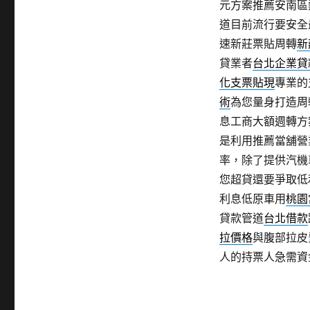
元方案推薦安南區
道目前流行要安全
速新莊票貼周轉
新
貸業者
台北企業貸
化支票貼現
專業的
術
為您量身打造周
息工商大額週轉方
是利用推薦當舖營
率，除了提供汽機
您超貸還要爭取低
利息低原車用
桃園
貸款管道
台北借款
拉價格
與腹部拉皮
人的持票人急需資