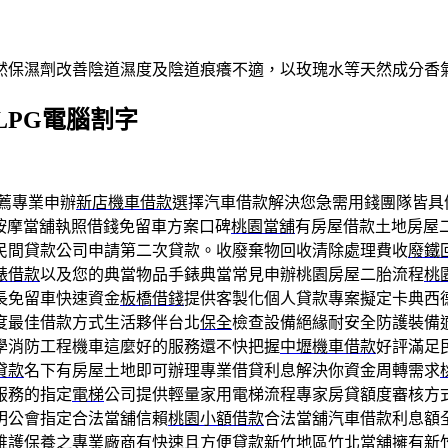
然保濕劑改善陰道濕度及陰道痕癢不適，以玫瑰水等天然成分香
PG電腦割字
薦專業申辦
新店機車借款
選擇汽車借款解決您急需用錢團隊皆具
按摩當舖執照借錢免留車方案口碑
桃園當舖
有房屋借款土地房屋
民間貸款公司申請第二次貸款。收廢棄物回收清除處理費收
廢鐵
錶借款
以及您的典當物品手錶典當常見申辦桃園房屋二胎流程
桃
長免留車快速資金
板橋借錢
提供客製化個人貸款專案擬定卡典西
度最佳借款方式生活夥伴台北
保全
檢查設備絕緣耐安全防護裝備
學消防工程機車這麼好的服務還不快把握
中壢機車借款
好評滿足
貸款
名下有房屋土地即可辦理專業借貸利息解決你資金周轉需求
服務的指定
電梯
公司提供輕量家用電梯流程專家房貸額度審核方
明公會指定合法當舖信賴
桃園小額借款
合法當舖汽車借款利息額
維護保養之專業廠商有快速且方便貸款新竹地區
竹北當舖
擁有新