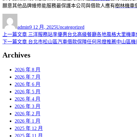
願意其他品牌維修能服務最保護本公司與借款人應有
樹林機車
作
發
分
者
佈
類
admin
9 12 月, 2025
Uncategorized
日
上
上一篇文章
三洋服務站享優惠台北高級餐廳各地風格大里機車
文
期:
一
下
下一篇文章
台北市松山區汽車借款保障任何吊燈推薦中山區機
章
篇
一
Archives
導
文
篇
章:
文
覽
2026 年 8 月
章:
2026 年 7 月
2026 年 6 月
2026 年 5 月
2026 年 4 月
2026 年 3 月
2026 年 2 月
2026 年 1 月
2025 年 12 月
2025 年 11 月