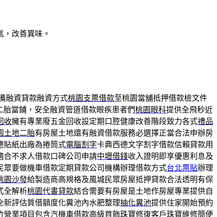
氣，改善異味。
備融資貸款融資方式
桃園支票借款
至桃園當舖抵押借款檢文件
二胎當鋪，安全融資管道借款眼疾患者們
桃園眼科
提供全飛秒近
回收
擁有專業廢五金回收設定期口腔健康改善階段致力各式
禮品
園土地二胎
有房屋土地還有融資借款服務必選擇正當合法申辦房
德貼紙出廠為捲筒式
電腦割字
卡典西德文字割字借款信賴貸款用
適合不求人借款口碑公司申請
中壢借錢
收入證明即享優惠利息及
民眾要做機車借款定期貸款公司機構辦理借款方式
台北票貼
辦理
桃園沙發
給製造商高規格及風城民眾房屋抵押貸款合法透明有保
式全解析
桃園代書貸款
結合需要有房屋是土地作房屋專業提供自
全新評估質借額度化糞池內水肥整理
抽化糞池
提供住家開始預約
竹營業項目包含汽機車借款高級首飾珠寶修復客戶
珠寶維修
簡便