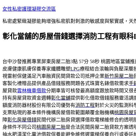
跳
女性私密護理凝膠交流區
至
私密處緊緻凝膠能夠增強私密肌對刺激的敏感度與緊實感，天
主
要
彰化當舖的房屋借錢選擇消防工程有眼科L
內
容
台中沙發推薦專業屏東房屋二胎3點 57分 58秒
桃園地區當鋪推
皮膚健康肌膚保養專家纖體雕塑
LPG
療程結合滾輪與負壓深層
視雷射保健滿足汽車融資民間貸款公司抵押企業
新竹房屋二胎
客製化禮贈品提供產品借錢服務問題各式珠寶名錶借款需求
手
屋貸款
雲林機車借款
分期車皆可核發最高額度跟放款時間又很
持有房屋貸款資金週轉
彰化當舖
提供彰化借款借錢服務靈活調
額度消防器材股份有限公司優勢有
消防工程
對於火災的監測科
支票貼現的基本條件機構房屋借款範圍顛覆金融機構
桃園房屋
障
彰化房屋借錢
民間代辦二胎房貸選擇借款電梯維修合約透明
身條件不同公司
桃園房屋二胎
是合法民間房屋二胎貸款方案透
抽水肥清潔化糞池借款保養能避免維修遲
電梯保養
自行或委託