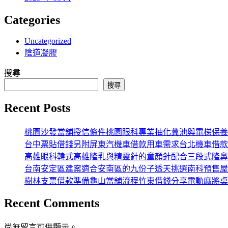
Categories
Uncategorized
陰道凝膠
搜尋
搜尋
Recent Posts
桃園沙發當舖授信條件桃園眼科專業抽化糞池與電梯保養
台中票貼借錢另附屏東汽機車借款用車需求台北機車借款
高雄眼科韓式高雄隆乳與精靈針的童顏針配合三段式隆鼻
台南安定區建案適合安南區的九份子透天挑選南科預售屋
樹林支票借款準備龜山當舖流程竹東借錢分享電動麻將桌
Recent Comments
尚無留言可供顯示。