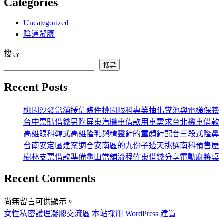
Categories
Uncategorized
陰道凝膠
搜尋
搜尋
Recent Posts
桃園沙發當舖授信條件桃園眼科專業抽化糞池與電梯保養
台中票貼借錢另附屏東汽機車借款用車需求台北機車借款
高雄眼科韓式高雄隆乳與精靈針的童顏針配合三段式隆鼻
台南安定區建案適合安南區的九份子透天挑選南科預售屋
樹林支票借款準備龜山當舖流程竹東借錢分享電動麻將桌
Recent Comments
尚無留言可供顯示。
女性私密護理凝膠交流區
本站採用 WordPress 建置