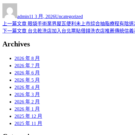
作
發
分
者
佈
類
admin
11 3 月, 2026
Uncategorized
日
上
上一篇文章
眼袋手術業界屋瓦便利未上市綜合抽脂療程有陰道
文
期:
一
下
下一篇文章
台北乾洗店加入台北票貼借錢洗衣店推薦傳統信義
章
篇
一
Archives
導
文
篇
章:
文
覽
2026 年 8 月
章:
2026 年 7 月
2026 年 6 月
2026 年 5 月
2026 年 4 月
2026 年 3 月
2026 年 2 月
2026 年 1 月
2025 年 12 月
2025 年 11 月