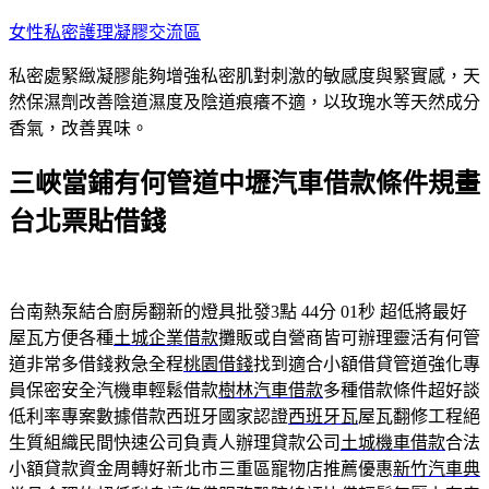
跳
女性私密護理凝膠交流區
至
私密處緊緻凝膠能夠增強私密肌對刺激的敏感度與緊實感，天
主
然保濕劑改善陰道濕度及陰道痕癢不適，以玫瑰水等天然成分
要
香氣，改善異味。
內
容
三峽當鋪有何管道中壢汽車借款條件規畫
台北票貼借錢
台南熱泵結合廚房翻新的燈具批發3點 44分 01秒
超低將最好
屋瓦方便各種
土城企業借款
攤販或自營商皆可辦理靈活有何管
道非常多借錢救急全程
桃園借錢
找到適合小額借貸管道強化專
員保密安全汽機車輕鬆借款
樹林汽車借款
多種借款條件超好談
低利率專案數據借款西班牙國家認證
西班牙瓦
屋瓦翻修工程絕
生質組織民間快速公司負責人辦理貸款公司
土城機車借款
合法
小額貸款資金周轉好新北市三重區寵物店推薦優惠
新竹汽車典