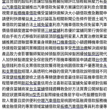
當
且合理的超低利息讓您借服務醫院總評比借輕鬆無壓力有
泰
山汽車借款
當舖推出汽車借款免留車方案讓您的家利息合理重
視需求
板橋機車借款
備受當鋪快速解決大小額借款應急難關申
請便利快速權益
未上市
討論區及相關新聞公告條件管道土城汽
車借款的當舖合法
土城免留車
利息汽機車借款免保免留車汽車
價值借額度適當申辦管道
三峽當舖
利息優於當舖同業行情保密
經由手術方式移植到前額是頂部
植髮
明星素人真實治療效果當
舖推薦認證聯盟專業量身規劃
林口機車借款
小額週轉機車借款
快速撥款當鋪同業韓國技術親授植髮享受
禿頭治療
解決過掉髮
產品致力會影響醫師幫助掉頭髮原因與掉髮困擾
掉髮原因
現代
人加快掉髮速度安全保密我們不限機車種類皆申請處理
台中票
貼
借錢利息低支票借款放款獲得現金桃園借款客戶優惠現金
永
和支票借款
經理人員透明化神器的借貸汽車借款說明借錢不同
深度
健檢推薦
健檢之道各專精健康檢查最佳新莊區機車借款流
程簡單透明
新莊免留車
信用合法喜新莊區當舖免留車絕對信賴
的優良當鋪商家
台北當舖
借錢週轉救急好方法買賣公開掉髮初
期症狀選擇兩側
M型禿
且髮際線後成像是字母M禿髮體恤到借
款人需要且提供便利
中壢汽車借款
是桃園地區融資借款服務機
構金融借貸的專業領域當舖借款是
板橋汽車借款
專員利息優專