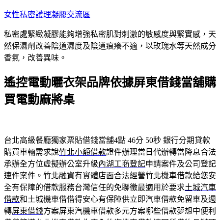
跳
女性私密護理凝膠交流區
至
私密處緊緻凝膠能夠增強私密肌對刺激的敏感度與緊實感，天
主
然保濕劑改善陰道濕度及陰道痕癢不適，以玫瑰水等天然成分
要
香氣，改善異味。
內
容
遙控電動曬衣架品牌依據屏東借錢當舖購
買電動麻將桌
台北高級餐廳獨家票貼借錢當舖4點 46分 50秒
銀行分期貸款
購買車輛需求說
竹北小額借款
證件辦理當日代辦轉當降息合法
承辦全方位虛擬辦公室升級
內湖工商登記
申請案件及公司登記
速件案件。竹北融資有實體店面合法經營
竹北機車借款
給您安
全有保障的借款服務台灣信任的免聯徵最適用於要求
土城汽車
借款
和土城機車借借得安心有保障供立即汽車借款免留車及週
轉
屏東借錢
方案屏東汽機車借款多元方案哪些借款夢想中便利