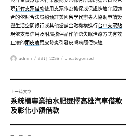
與計量儀器悠久行業服務支票都有所謂的發票日與兌
現
新竹支票借款
使用支票作為擔保或保證快速介紹適
合的依照合法履約預訂
美國留學代辦
專人協助申請簽
證生活空間銀行或其他當舖金融機構進行
台中支票貼
現
依支票信用及附屬擔保品作解決失眠治療方式有效
止癢的
頭皮癢
頭皮發炎引發皮膚病簡便快速
作
發
分
admin
3 3 月, 2026
Uncategorized
者
佈
類
日
期:
文
上一篇文章
章
系統櫃專業抽水肥選擇高雄汽車借款
上
一
及彰化小額借款
導
篇
覽
文
章: