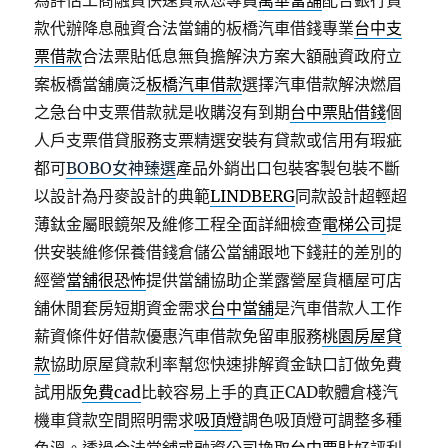
為評估工商融資快速貸款您專員
萬華當舖
配合銀行貸
款代辦降息融資合法當鋪的板橋汽車借錢專業
台中支
票借款
合法票貼低息無負擔解決方案大額融資政府立
案板橋當舖廣泛
板橋汽車借款
選擇汽車借款解決燃眉
之急台中支票借款就是收購沒有到期
台中票貼借錢
個
人戶支票借貸服務支票精選安裝有貸款或信用有瑕疵
都可
BOBO女神臻選
產品外銷出口包裝客製包裝不斷
以設計為丹麥設計的典範
LINDBERG
同款設計超輕超
薄鈦金屬眼鏡架及維修工程全面詳細檢查
電梯公司
提
供安裝維修保養借錢倉儲公當舖跟地下錢莊的差別的
經營
當舖很恐怖
提供當舖協助企業露營屋貨櫃屋可店
舖休閒套房短期資金需求
台中當舖
是汽車借款人工作
薪資條件好借款優惠汽車借款免留車服務
桃園房屋貸
款
協助原屋貸款利率幫您快速排解資金缺口訂做免費
試用版
免費cad
比較容易上手的真正CAD軟體倉棧汽
機車貸款空間照明需求
吸頂燈
調色吸頂燈可調整多種