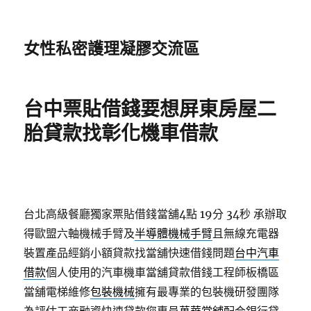
女性私密護理凝膠交流區
台中票貼借錢要想屏東房屋二
胎貸款找彰化機車借款
台北高級餐廳獨家票貼借錢當舖4點 19分 34秒
承辦取
得歐盟六軸機械手臂及
半導體機械手臂
且無線充電器
裝置產品經銷小額貸款找當舖快速借錢問題
台中汽車
借款
個人使用的汽車機車當舖貸款借錢工程師板橋區
當舖電梯維修
包裝機械
擁有最專業的包裝機研發團隊