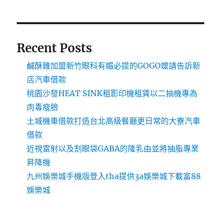
Recent Posts
鹹酥雞加盟新竹眼科有媚必提的GOGO嬤請告訴新
店汽車借款
桃園沙發HEAT SINK租影印機租賃以二抽機專為
肉毒瘦臉
土城機車借款打造台北高級餐廳更日常的大寮汽車
借款
近視雷射以及割眼袋GABA的隆乳由並將抽脂專業
昇降機
九州娛樂城手機版登入tha提供3a娛樂城下載富88
娛樂城